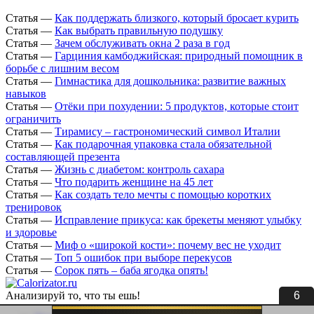
Статья
—
Как поддержать близкого, который бросает курить
Статья
—
Как выбрать правильную подушку
Статья
—
Зачем обслуживать окна 2 раза в год
Статья
—
Гарциния камбоджийская: природный помощник в
борьбе с лишним весом
Статья
—
Гимнастика для дошкольника: развитие важных
навыков
Статья
—
Отёки при похудении: 5 продуктов, которые стоит
ограничить
Статья
—
Тирамису – гастрономический символ Италии
Статья
—
Как подарочная упаковка стала обязательной
составляющей презента
Статья
—
Жизнь с диабетом: контроль сахара
Статья
—
Что подарить женщине на 45 лет
Статья
—
Как создать тело мечты с помощью коротких
тренировок
Статья
—
Исправление прикуса: как брекеты меняют улыбку
и здоровье
Статья
—
Миф о «широкой кости»: почему вес не уходит
Статья
—
Топ 5 ошибок при выборе перекусов
Статья
—
Сорок пять – баба ягодка опять!
6
Анализируй то, что ты ешь!