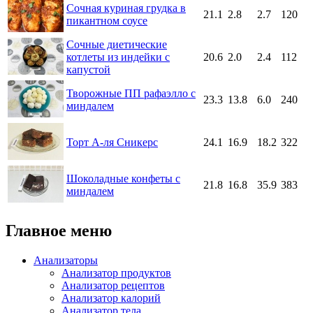
Сочная куриная грудка в
21.1
2.8
2.7
120
пикантном соусе
Сочные диетические
котлеты из индейки с
20.6
2.0
2.4
112
капустой
Творожные ПП рафаэлло с
23.3
13.8
6.0
240
миндалем
Торт А-ля Сникерс
24.1
16.9
18.2
322
Шоколадные конфеты с
21.8
16.8
35.9
383
миндалем
Главное меню
Анализаторы
Анализатор продуктов
Анализатор рецептов
Анализатор калорий
Анализатор тела