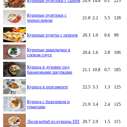
Куриные рулетики с сыром
20.9
14.8
0.1
223
Куриные рулетики с
21.8
2.2
5.5
128
черносливом
Куриные рулеты с перцем
20.3
1.0
0.6
99
Куриные шашлычки в
20.4
1.6
2.8
106
соевом соусе
Курица в духовке под
21.1
10.8
0.7
185
банановыми шкурками
Курица в пергаменте
22.5
3.3
1.3
125
Курица с базиликом и
21.9
3.4
2.4
125
томатами
Люля-кебаб из курицы ПП
20.7
2.9
1.5
115