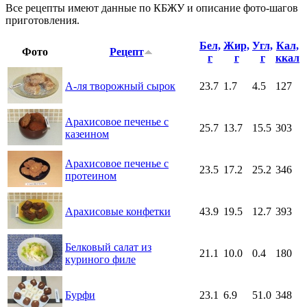
Все рецепты имеют данные по КБЖУ и описание фото-шагов
приготовления.
Бел,
Жир,
Угл,
Кал,
Фото
Рецепт
г
г
г
ккал
А-ля творожный сырок
23.7
1.7
4.5
127
Арахисовое печенье с
25.7
13.7
15.5
303
казеином
Арахисовое печенье с
23.5
17.2
25.2
346
протеином
Арахисовые конфетки
43.9
19.5
12.7
393
Белковый салат из
21.1
10.0
0.4
180
куриного филе
Бурфи
23.1
6.9
51.0
348