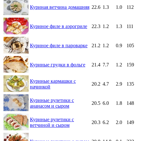
Куриная ветчина домашняя
22.6
1.3
1.0
112
Куриное филе в аэрогриле
22.3
1.2
1.3
111
Куриное филе в пароварке
21.2
1.2
0.9
105
Куриные грудки в фольге
21.4
7.7
1.2
159
Куриные кармашки с
20.2
4.7
2.9
135
начинкой
Куриные рулетики с
20.5
6.0
1.8
148
ананасом и сыром
Куриные рулетики с
20.3
6.2
2.0
149
ветчиной и сыром