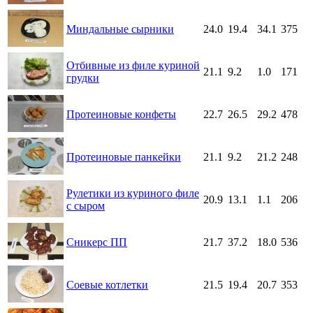
Миндальные сырники
24.0
19.4
34.1
375
Отбивные из филе куриной
21.1
9.2
1.0
171
грудки
Протеиновые конфеты
22.7
26.5
29.2
478
Протеиновые панкейки
21.1
9.2
21.2
248
Рулетики из куриного филе
20.9
13.1
1.1
206
с сыром
Сникерс ПП
21.7
37.2
18.0
536
Соевые котлетки
21.5
19.4
20.7
353