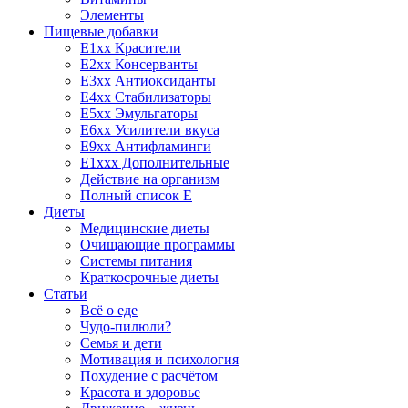
Элементы
Пищевые добавки
E1xx Красители
E2xx Консерванты
E3xx Антиоксиданты
E4xx Стабилизаторы
E5xx Эмульгаторы
E6xx Усилители вкуса
E9xx Антифламинги
E1xxx Дополнительные
Действие на организм
Полный список E
Диеты
Медицинские диеты
Очищающие программы
Системы питания
Краткосрочные диеты
Статьи
Всё о еде
Чудо-пилюли?
Семья и дети
Мотивация и психология
Похудение с расчётом
Красота и здоровье