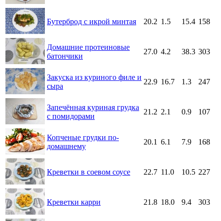
Бутерброд с икрой минтая
20.2
1.5
15.4
158
Домашние протеиновые
27.0
4.2
38.3
303
батончики
Закуска из куриного филе и
22.9
16.7
1.3
247
сыра
Запечённая куриная грудка
21.2
2.1
0.9
107
с помидорами
Копченые грудки по-
20.1
6.1
7.9
168
домашнему
Креветки в соевом соусе
22.7
11.0
10.5
227
Креветки карри
21.8
18.0
9.4
303