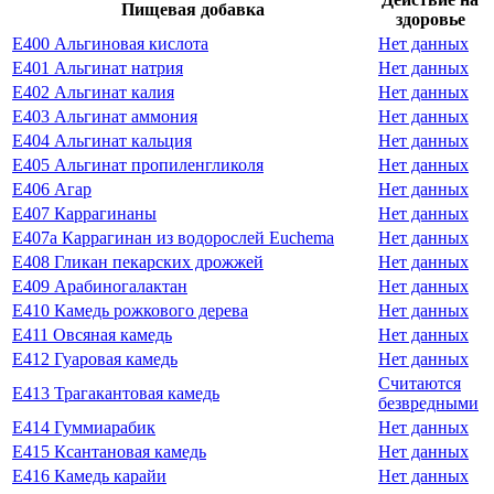
Пищевая добавка
здоровье
E400 Альгиновая кислота
Нет данных
E401 Альгинат натрия
Нет данных
E402 Альгинат калия
Нет данных
E403 Альгинат аммония
Нет данных
E404 Альгинат кальция
Нет данных
E405 Альгинат пропиленгликоля
Нет данных
E406 Агар
Нет данных
E407 Каррагинаны
Нет данных
E407a Каррагинан из водорослей Euchema
Нет данных
E408 Гликан пекарских дрожжей
Нет данных
E409 Арабиногалактан
Нет данных
E410 Камедь рожкового дерева
Нет данных
E411 Овсяная камедь
Нет данных
E412 Гуаровая камедь
Нет данных
Считаются
E413 Трагакантовая камедь
безвредными
E414 Гуммиарабик
Нет данных
E415 Ксантановая камедь
Нет данных
E416 Камедь карайи
Нет данных