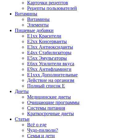
Карточки рецептов
Рецепты пользователей
Витамины
Витамины
Элементы
Пищевые добавки
E1xx Красители
E2xx Консерванты
E3xx Антиоксиданты
E4xx Стабилизаторы
E5xx Эмульгаторы
E6xx Усилители вкуса
E9xx Антифламинги
E1xxx Дополнительные
Действие на организм
Полный список E
Диеты
Медицинские диеты
Очищающие программы
Системы питания
Краткосрочные диеты
Статьи
Всё о еде
Чудо-пилюли?
Семья и дети