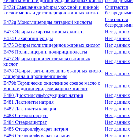
кислоты моно- и диглицеридов жирных кислот
безвредными
E472f Смешанные эфиры уксусной и винной
Считаются
кислот моно- и диглицеридов жирных кислот
безвредными
Считаются
E472g Моноглицериды янтарной кислоты
безвредными
E473 Эфиры сахарозы жирных кислот
Нет данных
E474 Сахароглицериды
Нет данных
E475 Эфиры полиглицеридов жирных кислот
Нет данных
E476 Полиглицерин, полирицинолеаты
Нет данных
E477 Эфиры пропиленгликоля и жирных
Нет данных
кислот
E478 Эфиры лактилированных жирных кислот
Нет данных
глицерина и пропиленгликоля
E479b Термически окисленное соевое масло с
Нет данных
моно- и диглицеридами жирных кислот
E480 Диоктилсульфосукцинат натрия
Нет данных
E481 Лактилаты натрия
Нет данных
E482 Лактилаты кальция
Нет данных
E483 Стеарилтартрат
Нет данных
E484 Стеарилцитрат
Нет данных
E485 Стеароилфумарат натрия
Нет данных
E486 Стеароилфумарат кальция
Нет данных