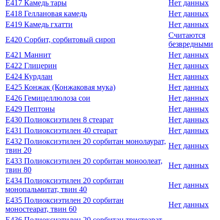
E417 Камедь тары
Нет данных
E418 Геллановая камедь
Нет данных
E419 Камедь гхатти
Нет данных
Считаются
E420 Сорбит, сорбитовый сироп
безвредными
E421 Маннит
Нет данных
E422 Глицерин
Нет данных
E424 Курдлан
Нет данных
E425 Конжак (Конжаковая мука)
Нет данных
E426 Гемицеллюлоза сои
Нет данных
E429 Пептоны
Нет данных
E430 Полиоксиэтилен 8 стеарат
Нет данных
E431 Полиоксиэтилен 40 стеарат
Нет данных
E432 Полиоксиэтилен 20 сорбитан монолаурат,
Нет данных
твин 20
E433 Полиоксиэтилен 20 сорбитан моноолеат,
Нет данных
твин 80
E434 Полиоксиэтилен 20 сорбитан
Нет данных
монопальмитат, твин 40
E435 Полиоксиэтилен 20 сорбитан
Нет данных
моностеарат, твин 60
E436 Полиоксиэтилен 20 сорбитан тристеарат,