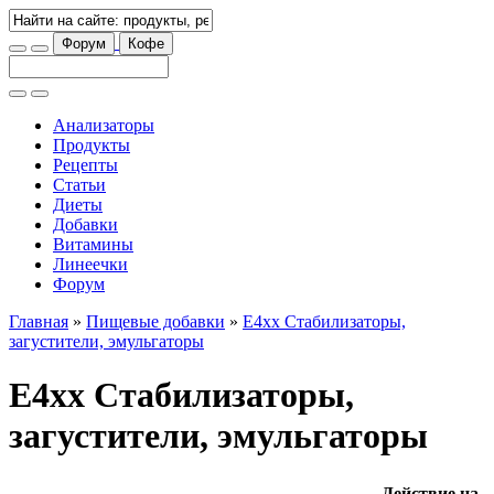
Форум
Кофе
Анализаторы
Продукты
Рецепты
Статьи
Диеты
Добавки
Витамины
Линеечки
Форум
Главная
»
Пищевые добавки
»
E4xx Стабилизаторы,
загустители, эмульгаторы
E4xx Стабилизаторы,
загустители, эмульгаторы
Действие на