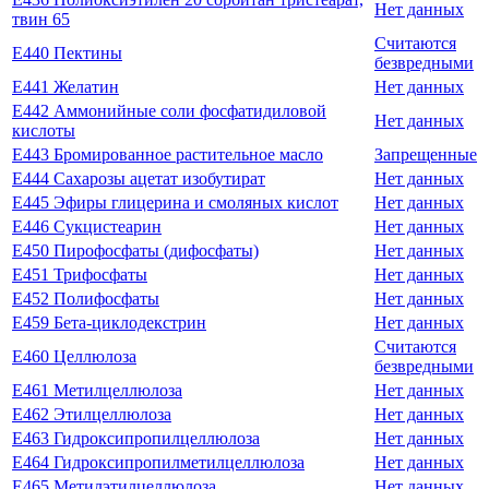
Нет данных
твин 65
Считаются
E440 Пектины
безвредными
E441 Желатин
Нет данных
E442 Аммонийные соли фосфатидиловой
Нет данных
кислоты
E443 Бромированное растительное масло
Запрещенные
E444 Сахарозы ацетат изобутират
Нет данных
E445 Эфиры глицерина и смоляных кислот
Нет данных
E446 Сукцистеарин
Нет данных
E450 Пирофосфаты (дифосфаты)
Нет данных
E451 Трифосфаты
Нет данных
E452 Полифосфаты
Нет данных
E459 Бета-циклодекстрин
Нет данных
Считаются
E460 Целлюлоза
безвредными
E461 Метилцеллюлоза
Нет данных
E462 Этилцеллюлоза
Нет данных
E463 Гидроксипропилцеллюлоза
Нет данных
E464 Гидроксипропилметилцеллюлоза
Нет данных
E465 Метилэтилцеллюлоза
Нет данных