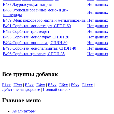
E487 Лаурилсульфат натрия
Нет данных
E488 Этоксилированные моно- и ди-
Нет данных
глицериды
E489 Эфир кокосового масла и метилгдикозида
Нет данных
E491 Сорбитан моностеарат, СПЭН 60
Нет данных
E492 Сорбитан тристеарат
Нет данных
E493 Сорбитан монолаурат, СПЭН 20
Нет данных
E494 Сорбитан моноолеат, СПЭН 80
Нет данных
E495 Сорбитан монопальмитат, СПЭН 40
Нет данных
E496 Сорбитан триолеат, СПЭН 85
Нет данных
Все группы добавок
E1хх
|
E2хх
|
E3хх
|
E4хх
|
E5хх
|
E6хх
|
E9хх
|
E1xхх
|
Действие на здоровье
|
Полный список
Главное меню
Анализаторы