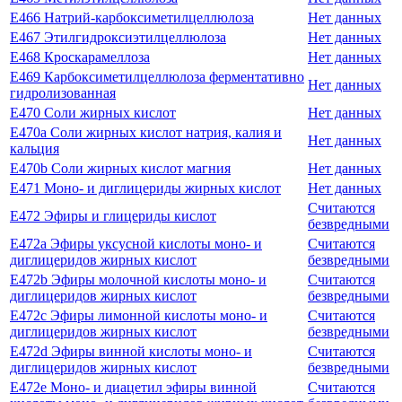
E466 Натрий-карбоксиметилцеллюлоза
Нет данных
E467 Этилгидроксиэтилцеллюлоза
Нет данных
E468 Кроскарамеллоза
Нет данных
E469 Карбоксиметилцеллюлоза ферментативно
Нет данных
гидролизованная
E470 Cоли жирных кислот
Нет данных
E470a Соли жирных кислот натрия, калия и
Нет данных
кальция
E470b Соли жирных кислот магния
Нет данных
E471 Моно- и диглицериды жирных кислот
Нет данных
Считаются
E472 Эфиры и глицериды кислот
безвредными
E472a Эфиры уксусной кислоты моно- и
Считаются
диглицеридов жирных кислот
безвредными
E472b Эфиры молочной кислоты моно- и
Считаются
диглицеридов жирных кислот
безвредными
E472c Эфиры лимонной кислоты моно- и
Считаются
диглицеридов жирных кислот
безвредными
E472d Эфиры винной кислоты моно- и
Считаются
диглицеридов жирных кислот
безвредными
E472e Моно- и диацетил эфиры винной
Считаются