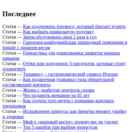
Последнее
Статья
—
Как поддержать близкого, который бросает курить
Статья
—
Как выбрать правильную подушку
Статья
—
Зачем обслуживать окна 2 раза в год
Статья
—
Гарциния камбоджийская: природный помощник в
борьбе с лишним весом
Статья
—
Гимнастика для дошкольника: развитие важных
навыков
Статья
—
Отёки при похудении: 5 продуктов, которые стоит
ограничить
Статья
—
Тирамису – гастрономический символ Италии
Статья
—
Как подарочная упаковка стала обязательной
составляющей презента
Статья
—
Жизнь с диабетом: контроль сахара
Статья
—
Что подарить женщине на 45 лет
Статья
—
Как создать тело мечты с помощью коротких
тренировок
Статья
—
Исправление прикуса: как брекеты меняют улыбку
и здоровье
Статья
—
Миф о «широкой кости»: почему вес не уходит
Статья
—
Топ 5 ошибок при выборе перекусов