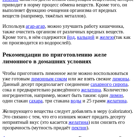
приводит в норму процесс обмена веществ. Кроме того, он
выполняет функцию очищения организма от вредных
веществ (например, тяжёлых металлов).
Используя
агар-агар
, можно улучшить работу кишечника,
также очистить организм от различных вредных веществ.
Кроме того, в нём содержится
йод
,
кальций
и
железо
(так как
он производится из водорослей).
Рекомендации по приготовлению желе
лимонного в домашних условиях
Чтобы приготовить лимонное желе можно воспользоваться
уже готовым
лимонным соком
или же взять свежие
лимоны
.
Данный десерт предполагает соединение
сахарного сиропа
,
сока и предварительно разведённого
желатина
. Количество
ингредиентов, например, может быть таким: один
лимон
,
один стакан
сахара
, три стакана
воды
и 25 грамм
желатина
.
Желирующего вещества следует добавлять в меру (calorizator).
Это связано с тем, что его излишек может придать десерту
неприятный вкус (это касается
желатина
) или снизить его
прозрачность (мутность придаёт
пектин
).