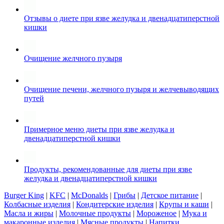
Отзывы о диете при язве желудка и двенадцатиперстной
кишки
Очищение желчного пузыря
Очищение печени, желчного пузыря и желчевыводящих
путей
Примерное меню диеты при язве желудка и
двенадцатиперстной кишки
Продукты, рекомендованные для диеты при язве
желудка и двенадцатиперстной кишки
Burger King
|
KFC
|
McDonalds
|
Грибы
|
Детское питание
|
Колбасные изделия
|
Кондитерские изделия
|
Крупы и каши
|
Масла и жиры
|
Молочные продукты
|
Мороженое
|
Мука и
макаронные изделия
|
Мясные продукты
|
Напитки