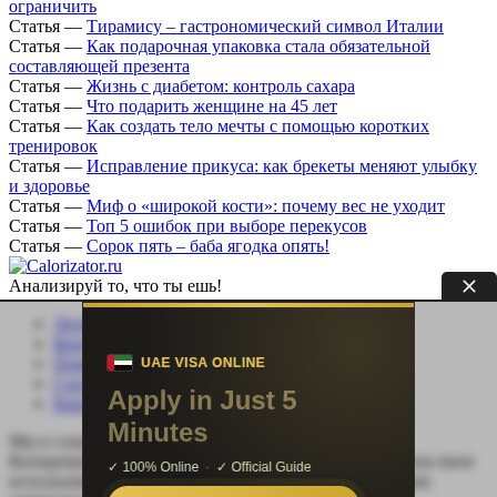
ограничить
Статья
—
Тирамису – гастрономический символ Италии
Статья
—
Как подарочная упаковка стала обязательной
составляющей презента
Статья
—
Жизнь с диабетом: контроль сахара
Статья
—
Что подарить женщине на 45 лет
Статья
—
Как создать тело мечты с помощью коротких
тренировок
Статья
—
Исправление прикуса: как брекеты меняют улыбку
и здоровье
Статья
—
Миф о «широкой кости»: почему вес не уходит
Статья
—
Топ 5 ошибок при выборе перекусов
Статья
—
Сорок пять – баба ягодка опять!
Анализируй то, что ты ешь!
Личный кабинет
Контакты
Помощь сайту
Соцсети
Карта сайта
Мы в социальных сетях:
Копирование, перепечатка (целиком или частично) или иное
использование материала без письменного разрешения