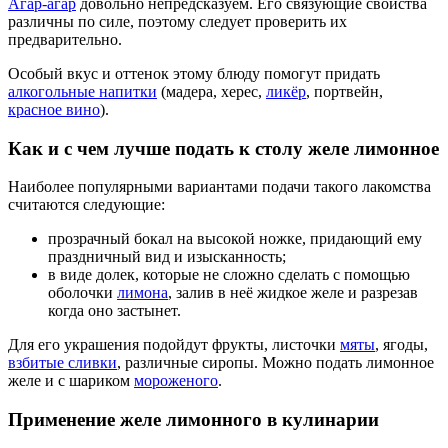
Агар-агар
довольно непредсказуем. Его связующие свойства
различны по силе, поэтому следует проверить их
предварительно.
Особый вкус и оттенок этому блюду помогут придать
алкогольные напитки
(мадера, херес,
ликёр
, портвейн,
красное вино
).
Как и с чем лучше подать к столу желе лимонное
Наиболее популярными вариантами подачи такого лакомства
считаются следующие:
прозрачный бокал на высокой ножке, придающий ему
праздничный вид и изысканность;
в виде долек, которые не сложно сделать с помощью
оболочки
лимона
, залив в неё жидкое желе и разрезав
когда оно застынет.
Для его украшения подойдут фрукты, листочки
мяты
, ягоды,
взбитые сливки
, различные сиропы. Можно подать лимонное
желе и с шариком
мороженого
.
Применение желе лимонного в кулинарии