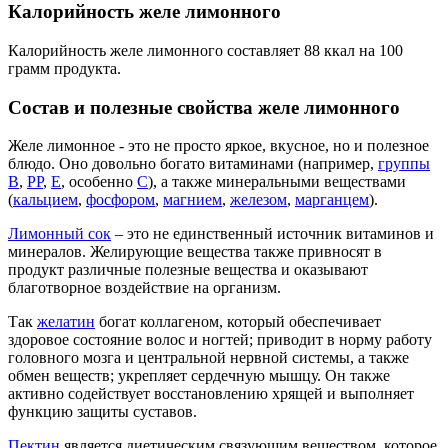
Калорийность желе лимонного
Калорийность желе лимонного составляет 88 ккал на 100
грамм продукта.
Состав и полезные свойства желе лимонного
Желе лимонное - это не просто яркое, вкусное, но и полезное
блюдо. Оно довольно богато витаминами (например,
группы
В
,
РР
,
Е
, особенно
С
), а также минеральными веществами
(
кальцием
,
фосфором
,
магнием
,
железом
,
марганцем
).
Лимонный сок
– это не единственный источник витаминов и
минералов. Желирующие вещества также привносят в
продукт различные полезные вещества и оказывают
благотворное воздействие на организм.
Так
желатин
богат коллагеном, который обеспечивает
здоровое состояние волос и ногтей; приводит в норму работу
головного мозга и центральной нервной системы, а также
обмен веществ; укрепляет сердечную мышцу. Он также
активно содействует восстановлению хрящей и выполняет
функцию защиты суставов.
Пектин
является диетическим связующим веществом, которое