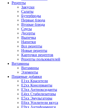
Рецепты
Закуски
Салаты
Бутерброды
Первые блюда
Вторые блюда
Соусы
Десерты
Выпечка
Напитки
Все рецепты
Новые рецепты
Карточки рецептов
Рецепты пользователей
Витамины
Витамины
Элементы
Пищевые добавки
E1xx Красители
E2xx Консерванты
E3xx Антиоксиданты
E4xx Стабилизаторы
E5xx Эмульгаторы
E6xx Усилители вкуса
E9xx Антифламинги