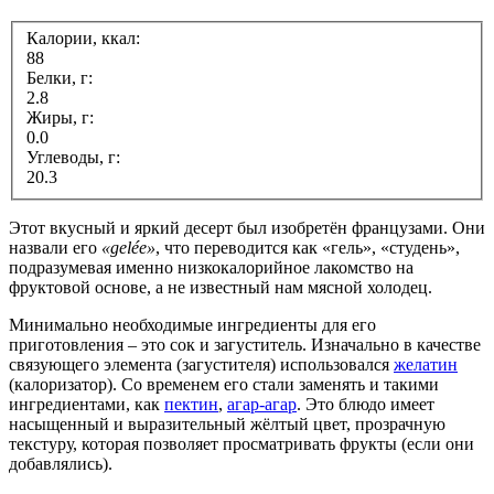
Калории, ккал:
88
Белки, г:
2.8
Жиры, г:
0.0
Углеводы, г:
20.3
Этот вкусный и яркий десерт был изобретён французами. Они
назвали его
«gelée»
, что переводится как «гель», «студень»,
подразумевая именно низкокалорийное лакомство на
фруктовой основе, а не известный нам мясной холодец.
Минимально необходимые ингредиенты для его
приготовления – это сок и загуститель. Изначально в качестве
связующего элемента (загустителя) использовался
желатин
(калоризатор). Со временем его стали заменять и такими
ингредиентами, как
пектин
,
агар-агар
. Это блюдо имеет
насыщенный и выразительный жёлтый цвет, прозрачную
текстуру, которая позволяет просматривать фрукты (если они
добавлялись).