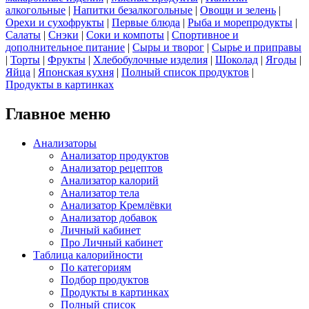
алкогольные
|
Напитки безалкогольные
|
Овощи и зелень
|
Орехи и сухофрукты
|
Первые блюда
|
Рыба и морепродукты
|
Салаты
|
Снэки
|
Соки и компоты
|
Спортивное и
дополнительное питание
|
Сыры и творог
|
Сырье и приправы
|
Торты
|
Фрукты
|
Хлебобулочные изделия
|
Шоколад
|
Ягоды
|
Яйца
|
Японская кухня
|
Полный список продуктов
|
Продукты в картинках
Главное меню
Анализаторы
Анализатор продуктов
Анализатор рецептов
Анализатор калорий
Анализатор тела
Анализатор Кремлёвки
Анализатор добавок
Личный кабинет
Про Личный кабинет
Таблица калорийности
По категориям
Подбор продуктов
Продукты в картинках
Полный список