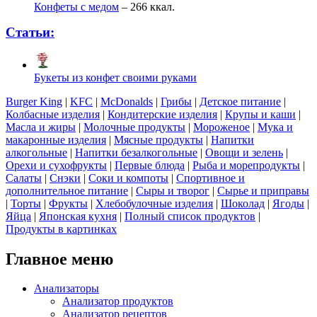
Конфеты с медом
– 266 ккал.
Статьи:
Букеты из конфет своими руками
Burger King
|
KFC
|
McDonalds
|
Грибы
|
Детское питание
|
Колбасные изделия
|
Кондитерские изделия
|
Крупы и каши
|
Масла и жиры
|
Молочные продукты
|
Мороженое
|
Мука и
макаронные изделия
|
Мясные продукты
|
Напитки
алкогольные
|
Напитки безалкогольные
|
Овощи и зелень
|
Орехи и сухофрукты
|
Первые блюда
|
Рыба и морепродукты
|
Салаты
|
Снэки
|
Соки и компоты
|
Спортивное и
дополнительное питание
|
Сыры и творог
|
Сырье и приправы
|
Торты
|
Фрукты
|
Хлебобулочные изделия
|
Шоколад
|
Ягоды
|
Яйца
|
Японская кухня
|
Полный список продуктов
|
Продукты в картинках
Главное меню
Анализаторы
Анализатор продуктов
Анализатор рецептов