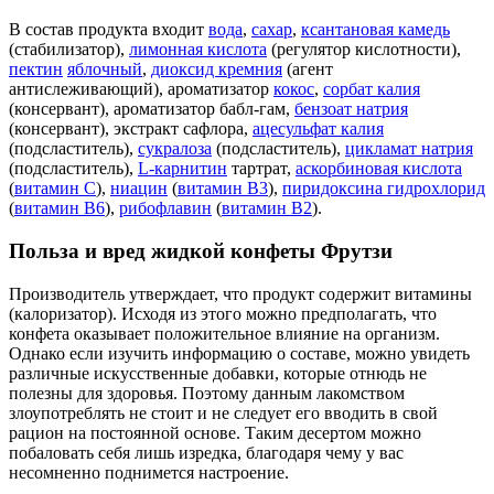
В состав продукта входит
вода
,
сахар
,
ксантановая камедь
(стабилизатор),
лимонная кислота
(регулятор кислотности),
пектин
яблочный
,
диоксид кремния
(агент
антислеживающий), ароматизатор
кокос
,
сорбат калия
(консервант), ароматизатор бабл-гам,
бензоат натрия
(консервант), экстракт сафлора,
ацесульфат калия
(подсластитель),
сукралоза
(подсластитель),
цикламат натрия
(подсластитель),
L-карнитин
тартрат,
аскорбиновая кислота
(
витамин C
),
ниацин
(
витамин В3
),
пиридоксина гидрохлорид
(
витамин В6
),
рибофлавин
(
витамин В2
).
Польза и вред жидкой конфеты Фрутзи
Производитель утверждает, что продукт содержит витамины
(калоризатор). Исходя из этого можно предполагать, что
конфета оказывает положительное влияние на организм.
Однако если изучить информацию о составе, можно увидеть
различные искусственные добавки, которые отнюдь не
полезны для здоровья. Поэтому данным лакомством
злоупотреблять не стоит и не следует его вводить в свой
рацион на постоянной основе. Таким десертом можно
побаловать себя лишь изредка, благодаря чему у вас
несомненно поднимется настроение.