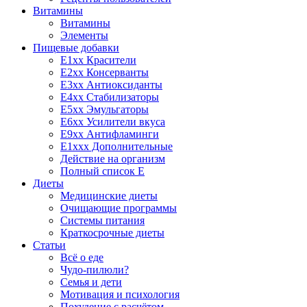
Витамины
Витамины
Элементы
Пищевые добавки
E1xx Красители
E2xx Консерванты
E3xx Антиоксиданты
E4xx Стабилизаторы
E5xx Эмульгаторы
E6xx Усилители вкуса
E9xx Антифламинги
E1xxx Дополнительные
Действие на организм
Полный список E
Диеты
Медицинские диеты
Очищающие программы
Системы питания
Краткосрочные диеты
Статьи
Всё о еде
Чудо-пилюли?
Семья и дети
Мотивация и психология
Похудение с расчётом