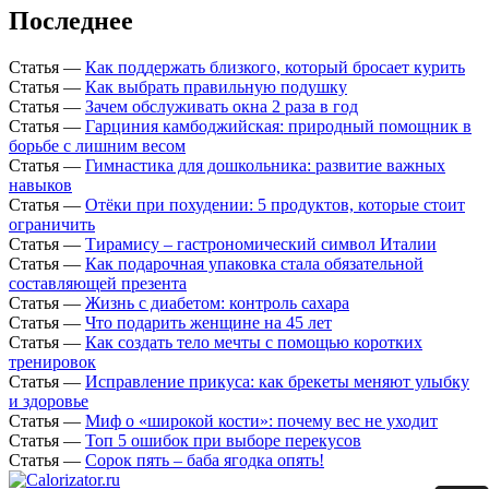
Последнее
Статья
—
Как поддержать близкого, который бросает курить
Статья
—
Как выбрать правильную подушку
Статья
—
Зачем обслуживать окна 2 раза в год
Статья
—
Гарциния камбоджийская: природный помощник в
борьбе с лишним весом
Статья
—
Гимнастика для дошкольника: развитие важных
навыков
Статья
—
Отёки при похудении: 5 продуктов, которые стоит
ограничить
Статья
—
Тирамису – гастрономический символ Италии
Статья
—
Как подарочная упаковка стала обязательной
составляющей презента
Статья
—
Жизнь с диабетом: контроль сахара
Статья
—
Что подарить женщине на 45 лет
Статья
—
Как создать тело мечты с помощью коротких
тренировок
Статья
—
Исправление прикуса: как брекеты меняют улыбку
и здоровье
Статья
—
Миф о «широкой кости»: почему вес не уходит
Статья
—
Топ 5 ошибок при выборе перекусов
Статья
—
Сорок пять – баба ягодка опять!