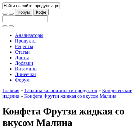
Форум
Кофе
Анализаторы
Продукты
Рецепты
Статьи
Диеты
Добавки
Витамины
Линеечки
Форум
Главная
»
Таблица калорийности продуктов
»
Кондитерские
изделия
»
Конфета Фрутзи жидкая со вкусом Малина
Конфета Фрутзи жидкая со
вкусом Малина