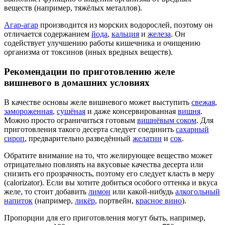
веществ (например, тяжёлых металлов).
Агар-агар
производится из морских водорослей, поэтому он
отличается содержанием
йода
,
кальция
и
железа
. Он
содействует улучшению работы кишечника и очищению
организма от токсинов (иных вредных веществ).
Рекомендации по приготовлению желе
вишневого в домашних условиях
В качестве основы желе вишневого может выступить
свежая
,
замороженная
,
сушёная
и даже консервированная
вишня
.
Можно просто ограничиться готовым
вишнёвым соком
. Для
приготовления такого десерта следует соединить
сахарный
сироп
, предварительно разведённый
желатин
и
сок
.
Обратите внимание на то, что желирующее вещество может
отрицательно повлиять на вкусовые качества десерта или
снизить его прозрачность, поэтому его следует класть в меру
(calorizator). Если вы хотите добиться особого оттенка и вкуса
желе, то стоит добавить
лимон
или какой-нибудь
алкогольный
напиток
(например,
ликёр
, портвейн,
красное вино
).
Пропорции для его приготовления могут быть, например,