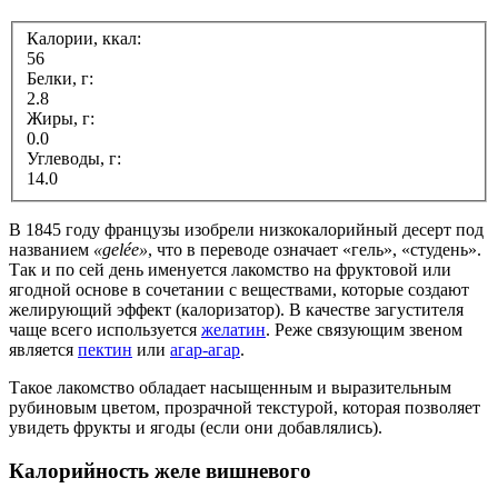
Калории, ккал:
56
Белки, г:
2.8
Жиры, г:
0.0
Углеводы, г:
14.0
В 1845 году французы изобрели низкокалорийный десерт под
названием
«gelée»
, что в переводе означает «гель», «студень».
Так и по сей день именуется лакомство на фруктовой или
ягодной основе в сочетании с веществами, которые создают
желирующий эффект (калоризатор). В качестве загустителя
чаще всего используется
желатин
. Реже связующим звеном
является
пектин
или
агар-агар
.
Такое лакомство обладает насыщенным и выразительным
рубиновым цветом, прозрачной текстурой, которая позволяет
увидеть фрукты и ягоды (если они добавлялись).
Калорийность желе вишневого