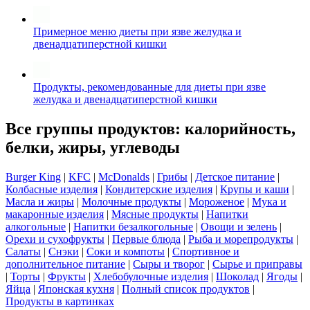
Примерное меню диеты при язве желудка и
двенадцатиперстной кишки
Продукты, рекомендованные для диеты при язве
желудка и двенадцатиперстной кишки
Все группы продуктов: калорийность,
белки, жиры, углеводы
Burger King
|
KFC
|
McDonalds
|
Грибы
|
Детское питание
|
Колбасные изделия
|
Кондитерские изделия
|
Крупы и каши
|
Масла и жиры
|
Молочные продукты
|
Мороженое
|
Мука и
макаронные изделия
|
Мясные продукты
|
Напитки
алкогольные
|
Напитки безалкогольные
|
Овощи и зелень
|
Орехи и сухофрукты
|
Первые блюда
|
Рыба и морепродукты
|
Салаты
|
Снэки
|
Соки и компоты
|
Спортивное и
дополнительное питание
|
Сыры и творог
|
Сырье и приправы
|
Торты
|
Фрукты
|
Хлебобулочные изделия
|
Шоколад
|
Ягоды
|
Яйца
|
Японская кухня
|
Полный список продуктов
|
Продукты в картинках