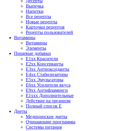
Десерты
Выпечка
Напитки
Все рецепты
Новые рецепты
Карточки рецептов
Рецепты пользователей
Витамины
Витамины
Элементы
Пищевые добавки
E1xx Красители
E2xx Консерванты
E3xx Антиоксиданты
E4xx Стабилизаторы
E5xx Эмульгаторы
E6xx Усилители вкуса
E9xx Антифламинги
E1xxx Дополнительные
Действие на организм
Полный список E
Диеты
Медицинские диеты
Очищающие программы
Системы питания