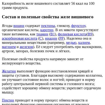
Калорийность желе вишневого составляет 56 ккал на 100
грамм продукта.
Состав и полезные свойства желе вишневого
Ягоды
вишни
содержат
пектины
, глюкозу,
фруктозу
,
органические кислоты,
каротин
. В их мякоти присутствуют
такие витамины, как
тиамин
(
В1
),
фолиевая кислота
(
В9
),
аскорбиновая кислота
(
С
),
ниацин
(
РР
). Наделена она и
минеральными веществами (например,
медью
,
калием
,
магнием
и
железом
). Её следует употреблять при малокровии,
артрозе, запорах, болезнях почек и лёгких.
Полезные свойства продукта напрямую зависят от
желирующего вещества.
Желатин
выполняет функцию восстановления хрящей и
защиты суставов. Благодаря высокому содержанию коллагена,
он улучшает состояние волос и ногтей; приводит в норму
работу центральной нервной системы и головного мозга;
содействует хорошему обмену веществ; укрепляет сердечную
мышцу.
Пектин
приводит в норму процесс обмена веществ и
выполняет функцию очищения организма от вредных