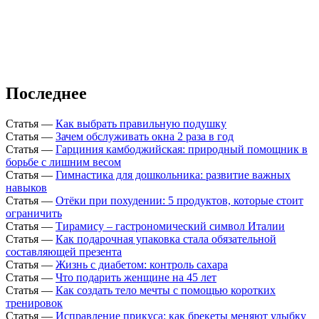
Последнее
Статья
—
Как выбрать правильную подушку
Статья
—
Зачем обслуживать окна 2 раза в год
Статья
—
Гарциния камбоджийская: природный помощник в
борьбе с лишним весом
Статья
—
Гимнастика для дошкольника: развитие важных
навыков
Статья
—
Отёки при похудении: 5 продуктов, которые стоит
ограничить
Статья
—
Тирамису – гастрономический символ Италии
Статья
—
Как подарочная упаковка стала обязательной
составляющей презента
Статья
—
Жизнь с диабетом: контроль сахара
Статья
—
Что подарить женщине на 45 лет
Статья
—
Как создать тело мечты с помощью коротких
тренировок
Статья
—
Исправление прикуса: как брекеты меняют улыбку