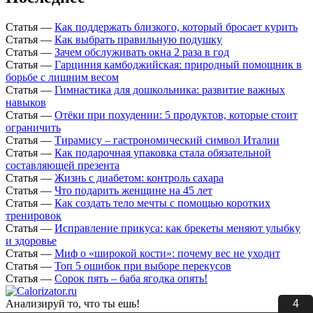
Статья
—
Как поддержать близкого, который бросает курить
Статья
—
Как выбрать правильную подушку
Статья
—
Зачем обслуживать окна 2 раза в год
Статья
—
Гарциния камбоджийская: природный помощник в
борьбе с лишним весом
Статья
—
Гимнастика для дошкольника: развитие важных
навыков
Статья
—
Отёки при похудении: 5 продуктов, которые стоит
ограничить
Статья
—
Тирамису – гастрономический символ Италии
Статья
—
Как подарочная упаковка стала обязательной
составляющей презента
Статья
—
Жизнь с диабетом: контроль сахара
Статья
—
Что подарить женщине на 45 лет
Статья
—
Как создать тело мечты с помощью коротких
тренировок
Статья
—
Исправление прикуса: как брекеты меняют улыбку
и здоровье
Статья
—
Миф о «широкой кости»: почему вес не уходит
Статья
—
Топ 5 ошибок при выборе перекусов
Статья
—
Сорок пять – баба ягодка опять!
3
Анализируй то, что ты ешь!