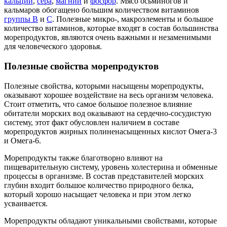
кальций
,
сера
,
магний
и
фосфор
. Мясо осьминогов и
кальмаров обогащено большим количеством витаминов
группы В
и
С
. Полезные микро-, макроэлементы и большое
количество витаминов, которые входят в состав большинства
морепродуктов, являются очень важными и незаменимыми
для человеческого здоровья.
Полезные свойства морепродуктов
Полезные свойства, которыми насыщены морепродукты,
оказывают хорошее воздействие на весь организм человека.
Стоит отметить, что самое большое полезное влияние
обитатели морских вод оказывают на сердечно-сосудистую
систему, этот факт обусловлен наличием в составе
морепродуктов жирных полиненасыщенных кислот Омега-3
и Омега-6.
Морепродукты также благотворно влияют на
пищеварительную систему, уровень холестерина и обменные
процессы в организме. В состав представителей морских
глубин входит большое количество природного белка,
который хорошо насыщает человека и при этом легко
усваивается.
Морепродукты обладают уникальными свойствами, которые