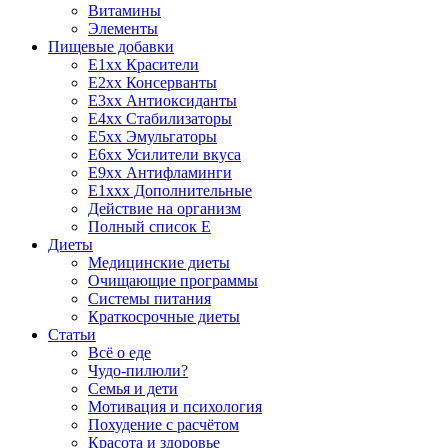
Витамины
Элементы
Пищевые добавки
E1xx Красители
E2xx Консерванты
E3xx Антиоксиданты
E4xx Стабилизаторы
E5xx Эмульгаторы
E6xx Усилители вкуса
E9xx Антифламинги
E1xxx Дополнительные
Действие на организм
Полный список E
Диеты
Медицинские диеты
Очищающие программы
Системы питания
Краткосрочные диеты
Статьи
Всё о еде
Чудо-пилюли?
Семья и дети
Мотивация и психология
Похудение с расчётом
Красота и здоровье