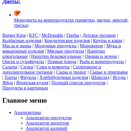
Диеты:
Монодиета на морепродуктах (креветки, мидии, минтай,
треска)
Burger King
|
KFC
|
McDonalds
|
Грибы
|
Детское питание
|
Колбасные изделия
|
Кондитерские изделия
|
Крупы и каши
|
Масла и жиры
|
Молочные продукты
|
Мороженое
|
Мука и
макаронные изделия
|
Мясные продукты
|
Напитки
алкогольные
|
Напитки безалкогольные
|
Овощи и зелень
|
Орехи и сухофрукты
|
Первые блюда
|
Рыба и морепродукты
|
Салаты
|
Снэки
|
Соки и компоты
|
Спортивное и
дополнительное питание
|
Сыры и творог
|
Сырье и приправы
|
Торты
|
Фрукты
|
Хлебобулочные изделия
|
Шоколад
|
Ягоды
|
Яйца
|
Японская кухня
|
Полный список продуктов
|
Продукты в картинках
Главное меню
Анализаторы
Анализатор продуктов
Анализатор рецептов
Анализатор калорий