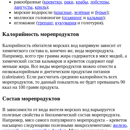
ракообразные (
креветки
,
раки
,
крабы
,
лобстеры
,
лангусты
,
криль
);
морские водоросли (
красные
,
зелёные
и
бурые
);
моллюски головоногие (
осьминог
и
кальмар
);
иглокожие (
трепанг
,
кукумария
и голотурия).
Калорийность морепродуктов
Калорийность обитателя морских вод напрямую зависит от
химического состава и, конечно же, вида морепродукта.
Например, всего три грамма жира содержится в мясе мидий, а
химический состав кальмаров и креветок содержит ещё
меньше жира. Все виды морепродуктов можно отнести к
низкокалорийным и диетическим продуктам питания
(calorizator). Если рассчитать среднюю калорийность всех
морепродуктов, то данный показатель не будет превышать 90
ккал на 100 грамм продукта.
Состав морепродуктов
В зависимости от вида жителя морских вод варьируется
полезные свойства и биохимический состав морепродукта.
Например, мясо самого популярного морепродукта – креветок
насыщено следующими полезными микроэлементами:
железо
,