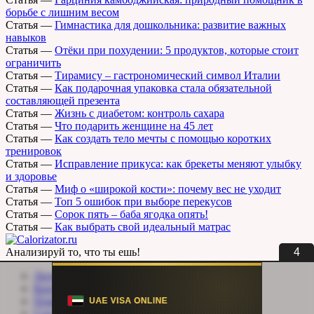
борьбе с лишним весом
Статья
—
Гимнастика для дошкольника: развитие важных
навыков
Статья
—
Отёки при похудении: 5 продуктов, которые стоит
ограничить
Статья
—
Тирамису – гастрономический символ Италии
Статья
—
Как подарочная упаковка стала обязательной
составляющей презента
Статья
—
Жизнь с диабетом: контроль сахара
Статья
—
Что подарить женщине на 45 лет
Статья
—
Как создать тело мечты с помощью коротких
тренировок
Статья
—
Исправление прикуса: как брекеты меняют улыбку
и здоровье
Статья
—
Миф о «широкой кости»: почему вес не уходит
Статья
—
Топ 5 ошибок при выборе перекусов
Статья
—
Сорок пять – баба ягодка опять!
Статья
—
Как выбрать свой идеальный матрас
4
Анализируй то, что ты ешь!
Личный кабинет
Контакты
Помощь сайту
Соцсети