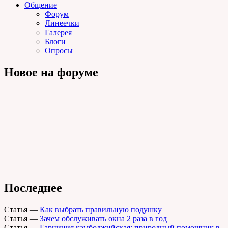
Общение
Форум
Линеечки
Галерея
Блоги
Опросы
Новое на форуме
Последнее
Статья
—
Как выбрать правильную подушку
Статья
—
Зачем обслуживать окна 2 раза в год
Статья
—
Гарциния камбоджийская: природный помощник в