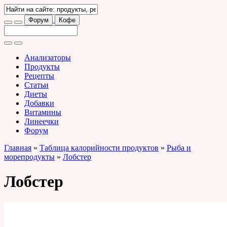
Форум
Кофе
Анализаторы
Продукты
Рецепты
Статьи
Диеты
Добавки
Витамины
Линеечки
Форум
Главная
»
Таблица калорийности продуктов
»
Рыба и
морепродукты
»
Лобстер
Лобстер