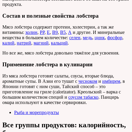
продукта.
Состав и полезные свойства лобстера
Мясо лобстера содержит протеин, холестерин, а так же
витамины:
холин
,
РР
,
Е
,
В9
,
В5
,
А
и другие. И минеральные
вещества в большем количестве:
селен
,
медь
,
цинк
,
фосфор
,
калий
,
натрий
,
магний
,
кальций
.
Но все же, мясо лобстера довольно тяжёлое для усвоения.
Применение лобстера в кулинарии
Из мяса лобстера готовят салаты, соусы, вторые блюда,
ароматные супы. В Азии его тушат с
чесноком
и
имбирем
, в
Японии готовят с ним суши, Тайский способ – это
приготовление на гриле (calorizator). Креольский – варка с
большим количеством специй и
соусом табаско
. Панцирь
омара используют в качестве сервировки.
Рыба и морепродукты
Все группы продуктов: калорийность,