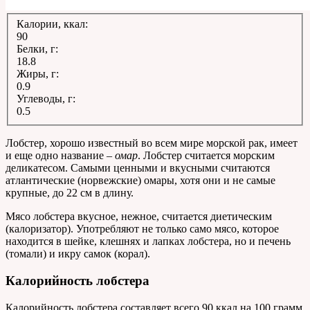
Калории, ккал:
90
Белки, г:
18.8
Жиры, г:
0.9
Углеводы, г:
0.5
Лобстер, хорошо известный во всем мире морской рак, имеет
и еще одно название –
омар
. Лобстер считается морским
деликатесом. Самыми ценными и вкусными считаются
атлантические (норвежские) омары, хотя они и не самые
крупные, до 22 см в длину.
Мясо лобстера вкусное, нежное, считается диетическим
(калоризатор). Употребляют не только само мясо, которое
находится в шейке, клешнях и лапках лобстера, но и печень
(томали) и икру самок (корал).
Калорийность лобстера
Калорийность лобстера составляет всего 90 ккал на 100 грамм