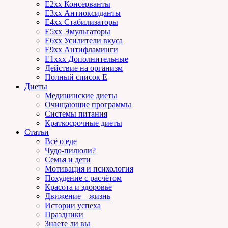
E2xx Консерванты
E3xx Антиоксиданты
E4xx Стабилизаторы
E5xx Эмульгаторы
E6xx Усилители вкуса
E9xx Антифламинги
E1xxx Дополнительные
Действие на организм
Полный список E
Диеты
Медицинские диеты
Очищающие программы
Системы питания
Краткосрочные диеты
Статьи
Всё о еде
Чудо-пилюли?
Семья и дети
Мотивация и психология
Похудение с расчётом
Красота и здоровье
Движение – жизнь
Истории успеха
Праздники
Знаете ли вы