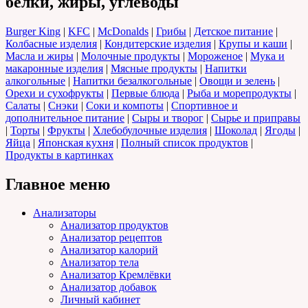
белки, жиры, углеводы
Burger King
|
KFC
|
McDonalds
|
Грибы
|
Детское питание
|
Колбасные изделия
|
Кондитерские изделия
|
Крупы и каши
|
Масла и жиры
|
Молочные продукты
|
Мороженое
|
Мука и
макаронные изделия
|
Мясные продукты
|
Напитки
алкогольные
|
Напитки безалкогольные
|
Овощи и зелень
|
Орехи и сухофрукты
|
Первые блюда
|
Рыба и морепродукты
|
Салаты
|
Снэки
|
Соки и компоты
|
Спортивное и
дополнительное питание
|
Сыры и творог
|
Сырье и приправы
|
Торты
|
Фрукты
|
Хлебобулочные изделия
|
Шоколад
|
Ягоды
|
Яйца
|
Японская кухня
|
Полный список продуктов
|
Продукты в картинках
Главное меню
Анализаторы
Анализатор продуктов
Анализатор рецептов
Анализатор калорий
Анализатор тела
Анализатор Кремлёвки
Анализатор добавок
Личный кабинет