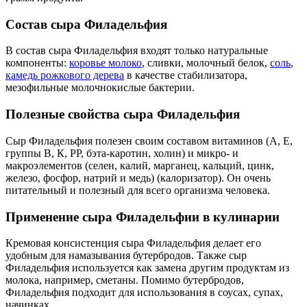
Состав сыра Филадельфия
В состав сыра Филадельфия входят только натуральные
компоненты:
коровье молоко
, сливки, молочный белок,
соль
,
камедь рожкового дерева
в качестве стабилизатора,
мезофильные молочнокислые бактерии.
Полезные свойства сыра Филадельфия
Сыр Филадельфия полезен своим составом витаминов (А, Е,
группы В, К, РР, бэта-каротин, холин) и микро- и
макроэлементов (селен, калий, марганец, кальций, цинк,
железо, фосфор, натрий и медь) (калоризатор). Он очень
питательный и полезный для всего организма человека.
Применение сыра Филадельфии в кулинарии
Кремовая консистенция сыра Филадельфия делает его
удобным для намазывания бутербродов. Также сыр
Филадельфия используется как замена другим продуктам из
молока, например, сметаны. Помимо бутербродов,
Филадельфия подходит для использования в соусах, супах,
начинках.