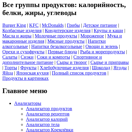
Все группы продуктов: калорийность,
белки, жиры, углеводы
Burger King
|
KFC
|
McDonalds
|
Грибы
|
Детское питание
|
Колбасные изделия
|
Кондитерские изделия
|
Крупы и каши
|
Масла и жиры
|
Молочные продукты
|
Мороженое
|
Мука и
макаронные изделия
|
Мясные продукты
|
Напитки
алкогольные
|
Напитки безалкогольные
|
Овощи и зелень
|
Орехи и сухофрукты
|
Первые блюда
|
Рыба и морепродукты
|
Салаты
|
Снэки
|
Соки и компоты
|
Спортивное и
дополнительное питание
|
Сыры и творог
|
Сырье и приправы
|
Торты
|
Фрукты
|
Хлебобулочные изделия
|
Шоколад
|
Ягоды
|
Яйца
|
Японская кухня
|
Полный список продуктов
|
Продукты в картинках
Главное меню
Анализаторы
Анализатор продуктов
Анализатор рецептов
Анализатор калорий
Анализатор тела
Анализатор Кремлёвки