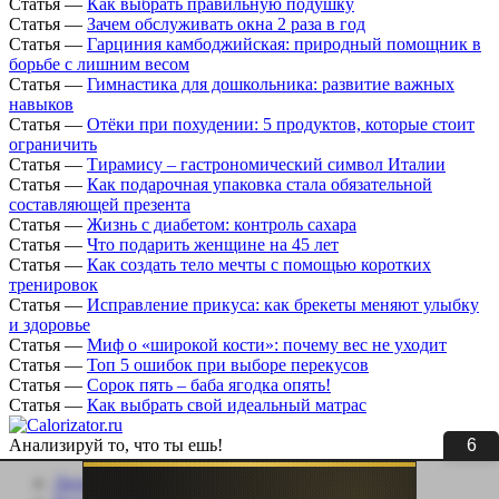
Статья
—
Как выбрать правильную подушку
Статья
—
Зачем обслуживать окна 2 раза в год
Статья
—
Гарциния камбоджийская: природный помощник в
борьбе с лишним весом
Статья
—
Гимнастика для дошкольника: развитие важных
навыков
Статья
—
Отёки при похудении: 5 продуктов, которые стоит
ограничить
Статья
—
Тирамису – гастрономический символ Италии
Статья
—
Как подарочная упаковка стала обязательной
составляющей презента
Статья
—
Жизнь с диабетом: контроль сахара
Статья
—
Что подарить женщине на 45 лет
Статья
—
Как создать тело мечты с помощью коротких
тренировок
Статья
—
Исправление прикуса: как брекеты меняют улыбку
и здоровье
Статья
—
Миф о «широкой кости»: почему вес не уходит
Статья
—
Топ 5 ошибок при выборе перекусов
Статья
—
Сорок пять – баба ягодка опять!
Статья
—
Как выбрать свой идеальный матрас
5
Анализируй то, что ты ешь!
Личный кабинет