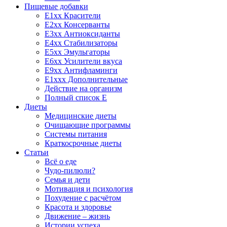
Пищевые добавки
E1xx Красители
E2xx Консерванты
E3xx Антиоксиданты
E4xx Стабилизаторы
E5xx Эмульгаторы
E6xx Усилители вкуса
E9xx Антифламинги
E1xxx Дополнительные
Действие на организм
Полный список E
Диеты
Медицинские диеты
Очищающие программы
Системы питания
Краткосрочные диеты
Статьи
Всё о еде
Чудо-пилюли?
Семья и дети
Мотивация и психология
Похудение с расчётом
Красота и здоровье
Движение – жизнь
Истории успеха