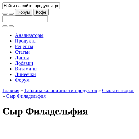
Форум
Кофе
Анализаторы
Продукты
Рецепты
Статьи
Диеты
Добавки
Витамины
Линеечки
Форум
Главная
»
Таблица калорийности продуктов
»
Сыры и творог
»
Сыр Филадельфия
Сыр Филадельфия