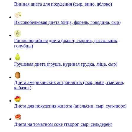
Винная диета для похудения (сыр, вино, яблоко)
Высокобелковая диета (яйца, форель, говядина, сыр)
Гипокалорийная диета (омлет, сырник, рассольник,
голубцы)
Грушевая диета (груша, куриная грудка, яйца, сыр)
Диета американских астронавтов (сыр, рыба, сметана,
кабачок)
Диета для похудения живота (апельсин, сыр, суп-пюре)
Диета на томатном соке (творог, сыр, сельдерей)