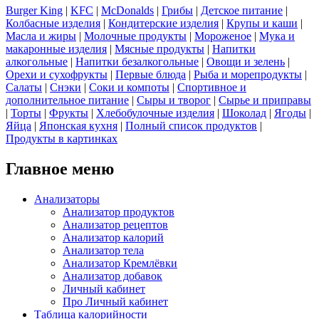
Burger King
|
KFC
|
McDonalds
|
Грибы
|
Детское питание
|
Колбасные изделия
|
Кондитерские изделия
|
Крупы и каши
|
Масла и жиры
|
Молочные продукты
|
Мороженое
|
Мука и
макаронные изделия
|
Мясные продукты
|
Напитки
алкогольные
|
Напитки безалкогольные
|
Овощи и зелень
|
Орехи и сухофрукты
|
Первые блюда
|
Рыба и морепродукты
|
Салаты
|
Снэки
|
Соки и компоты
|
Спортивное и
дополнительное питание
|
Сыры и творог
|
Сырье и приправы
|
Торты
|
Фрукты
|
Хлебобулочные изделия
|
Шоколад
|
Ягоды
|
Яйца
|
Японская кухня
|
Полный список продуктов
|
Продукты в картинках
Главное меню
Анализаторы
Анализатор продуктов
Анализатор рецептов
Анализатор калорий
Анализатор тела
Анализатор Кремлёвки
Анализатор добавок
Личный кабинет
Про Личный кабинет
Таблица калорийности