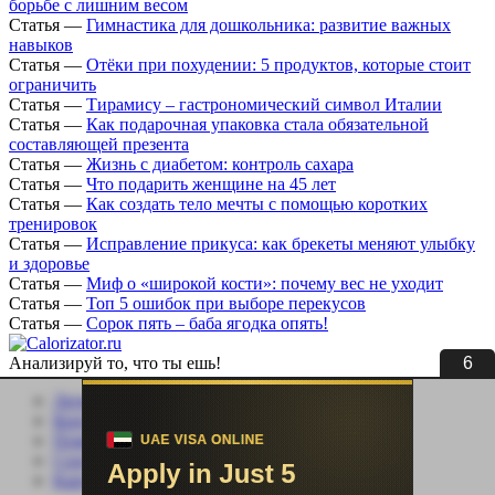
борьбе с лишним весом
Статья
—
Гимнастика для дошкольника: развитие важных
навыков
Статья
—
Отёки при похудении: 5 продуктов, которые стоит
ограничить
Статья
—
Тирамису – гастрономический символ Италии
Статья
—
Как подарочная упаковка стала обязательной
составляющей презента
Статья
—
Жизнь с диабетом: контроль сахара
Статья
—
Что подарить женщине на 45 лет
Статья
—
Как создать тело мечты с помощью коротких
тренировок
Статья
—
Исправление прикуса: как брекеты меняют улыбку
и здоровье
Статья
—
Миф о «широкой кости»: почему вес не уходит
Статья
—
Топ 5 ошибок при выборе перекусов
Статья
—
Сорок пять – баба ягодка опять!
5
Анализируй то, что ты ешь!
Личный кабинет
Контакты
Помощь сайту
Соцсети
Карта сайта