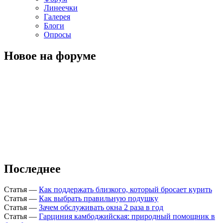
Линеечки
Галерея
Блоги
Опросы
Новое на форуме
Последнее
Статья
—
Как поддержать близкого, который бросает курить
Статья
—
Как выбрать правильную подушку
Статья
—
Зачем обслуживать окна 2 раза в год
Статья
—
Гарциния камбоджийская: природный помощник в