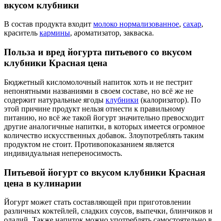
вкусом клубники
В состав продукта входит
молоко нормализованное
,
сахар
,
краситель
кармины
, ароматизатор, закваска.
Польза и вред йогурта питьевого со вкусом
клубники Красная цена
Бюджетный кисломолочный напиток хоть и не пестрит
непонятными названиями в своем составе, но всё же не
содержит натуральные ягоды
клубники
(калоризатор). По
этой причине продукт нельзя отнести к правильному
питанию, но всё же такой йогурт значительно превосходит
другие аналогичные напитки, в которых имеется огромное
количество искусственных добавок. Злоупотреблять таким
продуктом не стоит. Противопоказанием является
индивидуальная непереносимость.
Питьевой йогурт со вкусом клубники Красная
цена в кулинарии
Йогурт может стать составляющей при приготовлении
различных коктейлей, сладких соусов, выпечки, блинчиков и
оладий. Также напиток можно употреблять самостоятельно в