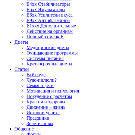
E4xx Стабилизаторы
E5xx Эмульгаторы
E6xx Усилители вкуса
E9xx Антифламинги
E1xxx Дополнительные
Действие на организм
Полный список E
Диеты
Медицинские диеты
Очищающие программы
Системы питания
Краткосрочные диеты
Статьи
Всё о еде
Чудо-пилюли?
Семья и дети
Мотивация и психология
Похудение с расчётом
Красота и здоровье
Движение – жизнь
Истории успеха
Праздники
Знаете ли вы
Общение
Форум