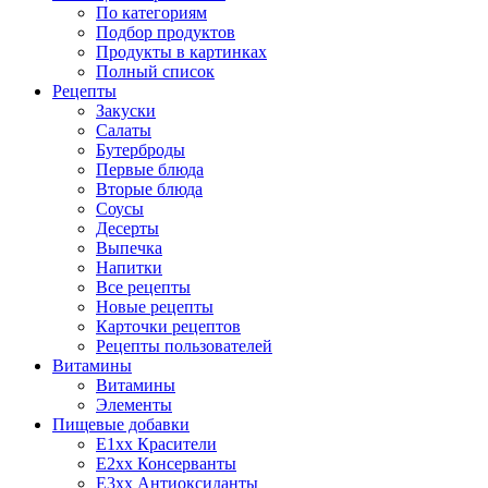
По категориям
Подбор продуктов
Продукты в картинках
Полный список
Рецепты
Закуски
Салаты
Бутерброды
Первые блюда
Вторые блюда
Соусы
Десерты
Выпечка
Напитки
Все рецепты
Новые рецепты
Карточки рецептов
Рецепты пользователей
Витамины
Витамины
Элементы
Пищевые добавки
E1xx Красители
E2xx Консерванты
E3xx Антиоксиданты