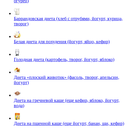
огурец)
Баррандовская диета (хлеб с отрубями, йогурт, курица,
творог)
Белая диета для похудения (йогурт, яйцо, кефир)
Голодная диета (картофель, творог, йогурт, яблоко)
Диета «плоский животик» (фасоль, творог, апельсин,
йогурт)
Диета на гречневой каше (еще кефир, яблоко, йогурт,
вода)
Диета на пшенной каше (еще йогурт, банан, щи, кефир)