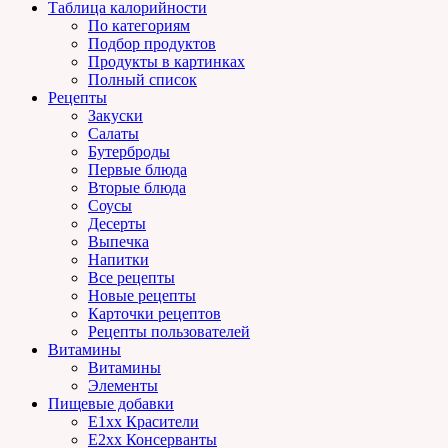
Таблица калорийности
По категориям
Подбор продуктов
Продукты в картинках
Полный список
Рецепты
Закуски
Салаты
Бутерброды
Первые блюда
Вторые блюда
Соусы
Десерты
Выпечка
Напитки
Все рецепты
Новые рецепты
Карточки рецептов
Рецепты пользователей
Витамины
Витамины
Элементы
Пищевые добавки
E1xx Красители
E2xx Консерванты