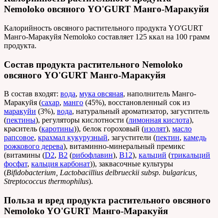
Nemoloko овсяного YO'GURT Манго-Маракуйя
Калорийность овсяного растительного продукта YO'GURT
Манго-Маракуйя Nemoloko составляет 125 ккал на 100 грамм
продукта.
Состав продукта растительного Nemoloko
овсяного YO'GURT Манго-Маракуйя
В состав входят:
вода
,
мука овсяная
, наполнитель Манго-
Маракуйя (
сахар
,
манго
(45%), восстановленный сок из
маракуйи
(3%),
вода
, натуральный ароматизатор, загуститель
(
пектины
), регуляторы кислотности (
лимонная кислота
),
краситель (
каротины
)), белок гороховый (
изолят
),
масло
рапсовое
,
крахмал кукурузный
, загустители (
пектин
,
камедь
рожкового дерева
), витаминно-минеральный премикс
(витамины (
D2
,
B2
(
рибофлавин
),
В12
),
кальций
(
трикальций
фосфат
,
кальция карбонат
)), заквасочные культуры
(
Bifidobacterium, Lactobacillius delbrueckii subsp. bulgaricus,
Streptococcus thermophilus
).
Польза и вред продукта растительного овсяного
Nemoloko YO'GURT Манго-Маракуйя