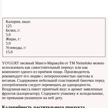
Калории, ккал:
125
Белки, г:
5.0
Жиры, г:
5.0
Углеводы, г:
15.0
YO'GURT овсяный Манго-Маракуйя от ТМ Nemoloko можно
использовать как самостоятельный перекус или как
компонент одного из приёмов пищи. Производитель
рекомендует его людям с непереносимостью лактозы и
веганам. Содержимое небольшой пластиковой баночки перед
употреблением следует перемешать до однородности.
Воздушная масса имеет приятный вкус и аромат заявленных
фруктов (калоризатор). Содержите упаковку в холодильнике,
не превышая указанную на ней дату.
Калорийность растительного продукта