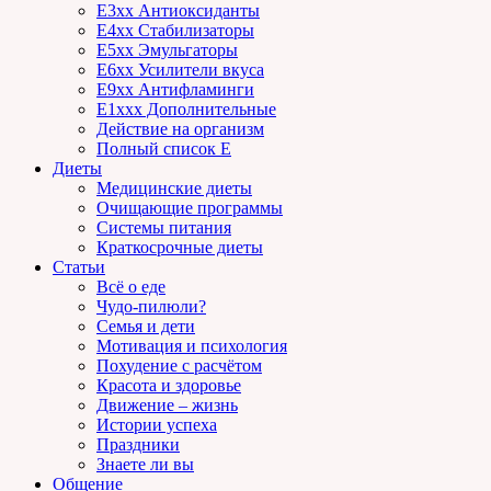
E3xx Антиоксиданты
E4xx Стабилизаторы
E5xx Эмульгаторы
E6xx Усилители вкуса
E9xx Антифламинги
E1xxx Дополнительные
Действие на организм
Полный список E
Диеты
Медицинские диеты
Очищающие программы
Системы питания
Краткосрочные диеты
Статьи
Всё о еде
Чудо-пилюли?
Семья и дети
Мотивация и психология
Похудение с расчётом
Красота и здоровье
Движение – жизнь
Истории успеха
Праздники
Знаете ли вы
Общение