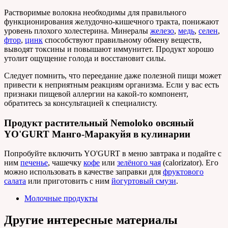
Растворимые волокна необходимы для правильного
функционирования желудочно-кишечного тракта, понижают
уровень плохого холестерина. Минералы
железо
,
медь
,
селен
,
фтор
,
цинк
способствуют правильному обмену веществ,
выводят токсины и повышают иммунитет. Продукт хорошо
утолит ощущение голода и восстановит силы.
Следует помнить, что переедание даже полезной пищи может
привести к неприятным реакциям организма. Если у вас есть
признаки пищевой аллергии на какой-то компонент,
обратитесь за консультацией к специалисту.
Продукт растительный Nemoloko овсяный
YO'GURT Манго-Маракуйя в кулинарии
Попробуйте включить YO'GURT в меню завтрака и подайте с
ним
печенье
, чашечку
кофе
или
зелёного чая
(calorizator). Его
можно использовать в качестве заправки для
фруктового
салата
или приготовить с ним
йогуртовый смузи
.
Молочные продукты
Другие интересные материалы