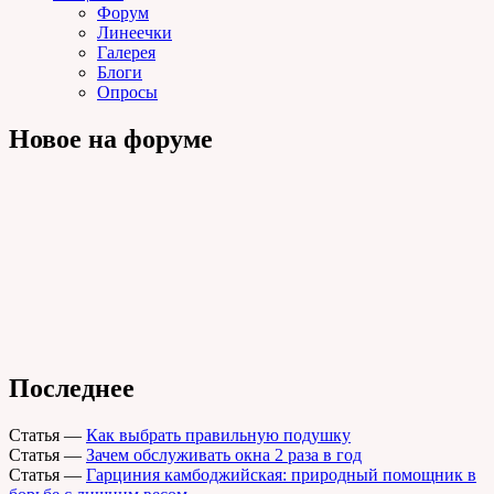
Форум
Линеечки
Галерея
Блоги
Опросы
Новое на форуме
Последнее
Статья
—
Как выбрать правильную подушку
Статья
—
Зачем обслуживать окна 2 раза в год
Статья
—
Гарциния камбоджийская: природный помощник в