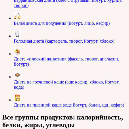
Баррандовская диета (хлеб с отрубями, йогурт, курица,
творог)
Белая диета для похудения (йогурт, яйцо, кефир)
Голодная диета (картофель, творог, йогурт, яблоко)
Диета «плоский животик» (фасоль, творог, апельсин,
йогурт)
Диета на гречневой каше (еще кефир, яблоко, йогурт,
вода)
Диета на пшенной каше (еще йогурт, банан, щи, кефир)
Все группы продуктов: калорийность,
белки, жиры, углеводы