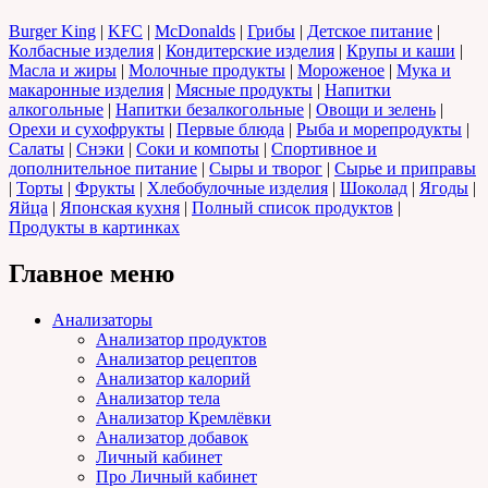
Burger King
|
KFC
|
McDonalds
|
Грибы
|
Детское питание
|
Колбасные изделия
|
Кондитерские изделия
|
Крупы и каши
|
Масла и жиры
|
Молочные продукты
|
Мороженое
|
Мука и
макаронные изделия
|
Мясные продукты
|
Напитки
алкогольные
|
Напитки безалкогольные
|
Овощи и зелень
|
Орехи и сухофрукты
|
Первые блюда
|
Рыба и морепродукты
|
Салаты
|
Снэки
|
Соки и компоты
|
Спортивное и
дополнительное питание
|
Сыры и творог
|
Сырье и приправы
|
Торты
|
Фрукты
|
Хлебобулочные изделия
|
Шоколад
|
Ягоды
|
Яйца
|
Японская кухня
|
Полный список продуктов
|
Продукты в картинках
Главное меню
Анализаторы
Анализатор продуктов
Анализатор рецептов
Анализатор калорий
Анализатор тела
Анализатор Кремлёвки
Анализатор добавок
Личный кабинет
Про Личный кабинет