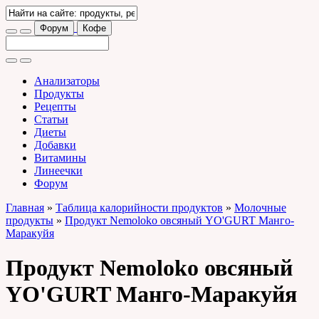
Форум
Кофе
Анализаторы
Продукты
Рецепты
Статьи
Диеты
Добавки
Витамины
Линеечки
Форум
Главная
»
Таблица калорийности продуктов
»
Молочные
продукты
»
Продукт Nemoloko овсяный YO'GURT Манго-
Маракуйя
Продукт Nemoloko овсяный
YO'GURT Манго-Маракуйя