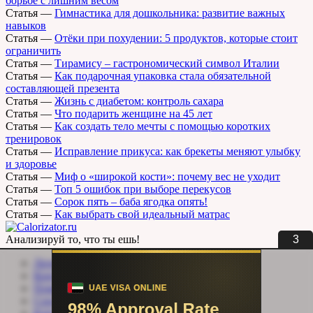
борьбе с лишним весом
Статья
—
Гимнастика для дошкольника: развитие важных
навыков
Статья
—
Отёки при похудении: 5 продуктов, которые стоит
ограничить
Статья
—
Тирамису – гастрономический символ Италии
Статья
—
Как подарочная упаковка стала обязательной
составляющей презента
Статья
—
Жизнь с диабетом: контроль сахара
Статья
—
Что подарить женщине на 45 лет
Статья
—
Как создать тело мечты с помощью коротких
тренировок
Статья
—
Исправление прикуса: как брекеты меняют улыбку
и здоровье
Статья
—
Миф о «широкой кости»: почему вес не уходит
Статья
—
Топ 5 ошибок при выборе перекусов
Статья
—
Сорок пять – баба ягодка опять!
Статья
—
Как выбрать свой идеальный матрас
3
Анализируй то, что ты ешь!
Личный кабинет
Контакты
Помощь сайту
Соцсети