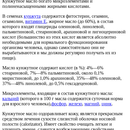
Кунжутное масло богато микроэлементами и
полиненасыщенными жирными кислотами.
В семенах
кунжута
содержится фитостерин, сезамин,
сезамолин,
витамин Е
, жирное масло (до 60%), в состав
которого входят глицериды олеиновой, линолевой,
пальмитиновой, стеариновой, арахиновой и лигноцериновой
кислот (большинство из этих кислот является абсолютно
необходимыми для нормального функционирования
организма человека, однако самостоятельно они не
вырабатываются и мы должны регулярно получать их из
пищи).
Масло кунжутное содержит кислот (в %): 4%—6%
стеариновой, 7%—8% пальмитиновой, около 0,1%
миристиновой, до 1,0% арахиновой, 35%—48% олеиновой,
37%—48% линолевой, до 0,5% гексадеценовой.
Микроэлементы, входящие в состав кунжутного масла:
кальций
(которого в 100 г масла содержится суточная норма
для взрослого человека),
фосфор
,
железо
,
магний
,
цинк
.
Кунжутное масло оздоравливает кожу, является прекрасным
средством лечения сухости слизистой оболочки носовой
полости (calorizator). Имеет свойство очищать легкие и
улучшать зрение, славится возбуждающими свойствами,