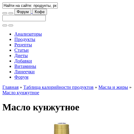
Форум
Кофе
Анализаторы
Продукты
Рецепты
Статьи
Диеты
Добавки
Витамины
Линеечки
Форум
Главная
»
Таблица калорийности продуктов
»
Масла и жиры
»
Масло кунжутное
Масло кунжутное