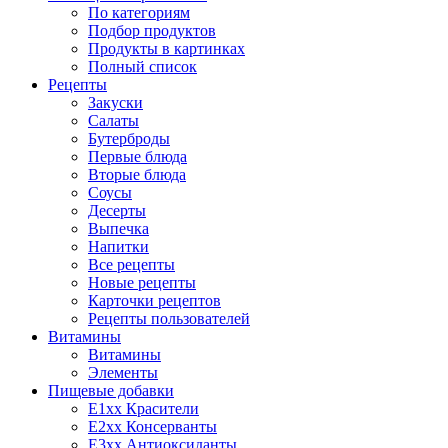
По категориям
Подбор продуктов
Продукты в картинках
Полный список
Рецепты
Закуски
Салаты
Бутерброды
Первые блюда
Вторые блюда
Соусы
Десерты
Выпечка
Напитки
Все рецепты
Новые рецепты
Карточки рецептов
Рецепты пользователей
Витамины
Витамины
Элементы
Пищевые добавки
E1xx Красители
E2xx Консерванты
E3xx Антиоксиданты