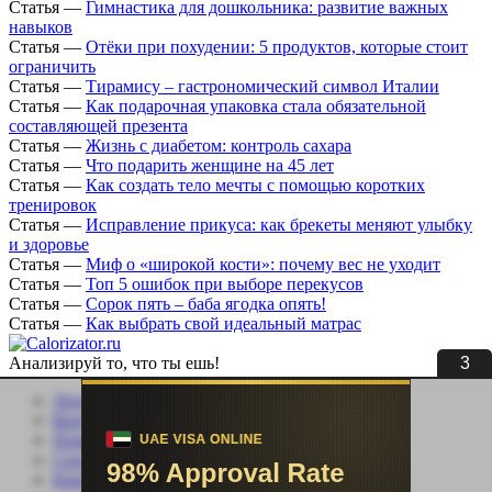
Статья
—
Гимнастика для дошкольника: развитие важных
навыков
Статья
—
Отёки при похудении: 5 продуктов, которые стоит
ограничить
Статья
—
Тирамису – гастрономический символ Италии
Статья
—
Как подарочная упаковка стала обязательной
составляющей презента
Статья
—
Жизнь с диабетом: контроль сахара
Статья
—
Что подарить женщине на 45 лет
Статья
—
Как создать тело мечты с помощью коротких
тренировок
Статья
—
Исправление прикуса: как брекеты меняют улыбку
и здоровье
Статья
—
Миф о «широкой кости»: почему вес не уходит
Статья
—
Топ 5 ошибок при выборе перекусов
Статья
—
Сорок пять – баба ягодка опять!
Статья
—
Как выбрать свой идеальный матрас
3
Анализируй то, что ты ешь!
Личный кабинет
Контакты
Помощь сайту
Соцсети
Карта сайта