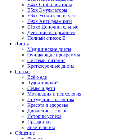
E4xx Стабилизаторы
E5xx Эмульгаторы
E6xx Усилители вкуса
E9xx Антифламинги
E1xxx Дополнительные
Действие на организм
Полный список E
Диеты
Медицинские диеты
Очищающие программы
Системы питания
Краткосрочные диеты
Статьи
Всё о еде
Чудо-пилюли?
Семья и дети
Мотивация и психология
Похудение с расчётом
Красота и здоровье
Движение – жизнь
Истории успеха
Праздники
Знаете ли вы
Общение
Форум