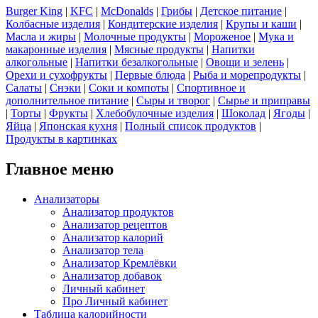
Burger King
|
KFC
|
McDonalds
|
Грибы
|
Детское питание
|
Колбасные изделия
|
Кондитерские изделия
|
Крупы и каши
|
Масла и жиры
|
Молочные продукты
|
Мороженое
|
Мука и
макаронные изделия
|
Мясные продукты
|
Напитки
алкогольные
|
Напитки безалкогольные
|
Овощи и зелень
|
Орехи и сухофрукты
|
Первые блюда
|
Рыба и морепродукты
|
Салаты
|
Снэки
|
Соки и компоты
|
Спортивное и
дополнительное питание
|
Сыры и творог
|
Сырье и приправы
|
Торты
|
Фрукты
|
Хлебобулочные изделия
|
Шоколад
|
Ягоды
|
Яйца
|
Японская кухня
|
Полный список продуктов
|
Продукты в картинках
Главное меню
Анализаторы
Анализатор продуктов
Анализатор рецептов
Анализатор калорий
Анализатор тела
Анализатор Кремлёвки
Анализатор добавок
Личный кабинет
Про Личный кабинет
Таблица калорийности