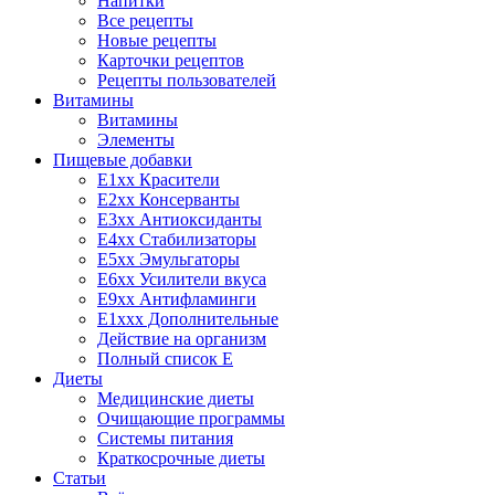
Напитки
Все рецепты
Новые рецепты
Карточки рецептов
Рецепты пользователей
Витамины
Витамины
Элементы
Пищевые добавки
E1xx Красители
E2xx Консерванты
E3xx Антиоксиданты
E4xx Стабилизаторы
E5xx Эмульгаторы
E6xx Усилители вкуса
E9xx Антифламинги
E1xxx Дополнительные
Действие на организм
Полный список E
Диеты
Медицинские диеты
Очищающие программы
Системы питания
Краткосрочные диеты
Статьи