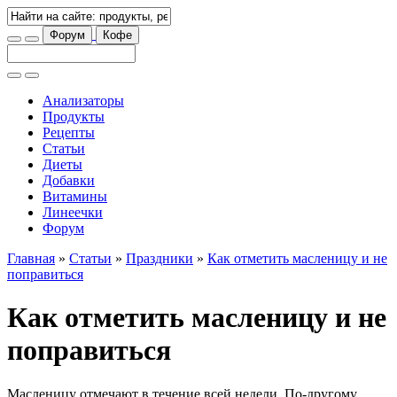
Форум
Кофе
Анализаторы
Продукты
Рецепты
Статьи
Диеты
Добавки
Витамины
Линеечки
Форум
Главная
»
Статьи
»
Праздники
»
Как отметить масленицу и не
поправиться
Как отметить масленицу и не
поправиться
Масленицу отмечают в течение всей недели. По-другому,