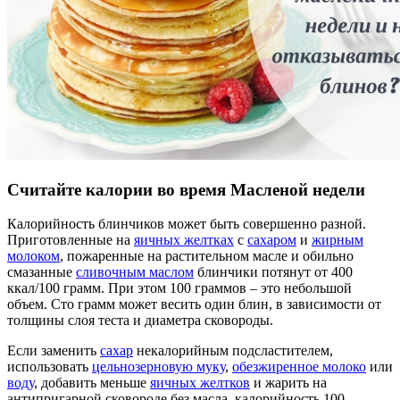
Считайте калории во время Масленой недели
Калорийность блинчиков может быть совершенно разной.
Приготовленные на
яичных желтках
с
сахаром
и
жирным
молоком
, пожаренные на растительном масле и обильно
смазанные
сливочным маслом
блинчики потянут от 400
ккал/100 грамм. При этом 100 граммов – это небольшой
объем. Сто грамм может весить один блин, в зависимости от
толщины слоя теста и диаметра сковороды.
Если заменить
сахар
некалорийным подсластителем,
использовать
цельнозерновую муку
,
обезжиренное молоко
или
воду
, добавить меньше
яичных желтков
и жарить на
антипригарной сковороде без масла, калорийность 100