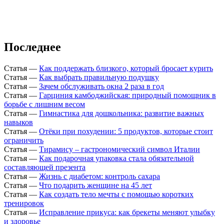
Последнее
Статья
—
Как поддержать близкого, который бросает курить
Статья
—
Как выбрать правильную подушку
Статья
—
Зачем обслуживать окна 2 раза в год
Статья
—
Гарциния камбоджийская: природный помощник в
борьбе с лишним весом
Статья
—
Гимнастика для дошкольника: развитие важных
навыков
Статья
—
Отёки при похудении: 5 продуктов, которые стоит
ограничить
Статья
—
Тирамису – гастрономический символ Италии
Статья
—
Как подарочная упаковка стала обязательной
составляющей презента
Статья
—
Жизнь с диабетом: контроль сахара
Статья
—
Что подарить женщине на 45 лет
Статья
—
Как создать тело мечты с помощью коротких
тренировок
Статья
—
Исправление прикуса: как брекеты меняют улыбку
и здоровье