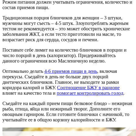
Режим питания должен учитывать ограничения, количество и
состав приемов пищи.
Традиционная порция блинчиков для женщин – 3 штуки,
мужчины могут съесть – 4-5 штук. Злоупотреблять жареным
тестом не рекомендуется – это может обострить хронические
заболевания ЖКТ, а если тесто приготовили на масле, то
возрастает риск для сердца, сосудов и печени.
Поставьте себе лимит на количество блинчиков в порции и
число порций в день (калоризатор). Придерживайтесь
данного ограничения всю Масленичную неделю.
Оптимально делать
4-6 приемов пищи в день
, включая
перекусы. Съедайте в день не больше двух порций
диетических блинчиков. Главное, не выходите за рамки
коридора калорий и БЖУ.
Соотношение БЖУ в рационе
влияет на качество тела и
помогает контролировать голод
.
Съедайте на каждый прием пищи белковое блюдо – нежирная
рыба, птица, яйца или нежирный творог. Дополните его
овощным гарниром. Если готовите блинчики с начинкой, то
учитывайте ее в общую корзину калорийности и БЖУ.