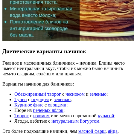
Диетические варианты начинок
Главное в масленичных блинчиках – начинка. Блины часто
имеют нейтральный вкус, чтобы их можно было начинить
чем-то сладким, солёным или пряным.
Варианты начинок для блинчиков:
Обезжиренный творог
с
чесноком
и
зеленью
;
Тунец
с
огурцом
и
зеленью
;
Куриное филе
с
овощами
;
Пюре из
печеных яблок
;
Творог
с
изюмом
или мелко нарезанной
курагой
;
Ягоды, взбитые с
натуральным йогуртом
.
Это более подходящие начинки, чем
мясной фарш
,
яйца
,