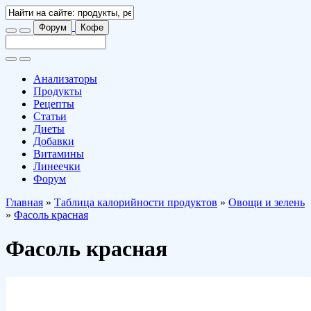
Форум
Кофе
Анализаторы
Продукты
Рецепты
Статьи
Диеты
Добавки
Витамины
Линеечки
Форум
Главная
»
Таблица калорийности продуктов
»
Овощи и зелень
»
Фасоль красная
Фасоль красная