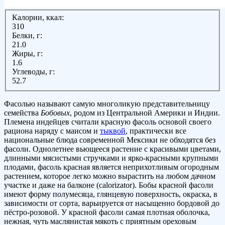
Калории, ккал:
310
Белки, г:
21.0
Жиры, г:
1.6
Углеводы, г:
52.7
Фасолью называют самую многоликую представительницу
семейства
Бобовых
, родом из Центральной Америки и Индии.
Племена индейцев считали красную фасоль основой своего
рациона наряду с маисом и
тыквой
, практически все
национальные блюда современной Мексики не обходятся без
фасоли. Однолетнее вьющееся растение с красивыми цветами,
длинными мясистыми стручками и ярко-красными крупными
плодами, фасоль красная является неприхотливым огородным
растением, которое легко можно вырастить на любом дачном
участке и даже на балконе (calorizator). Бобы красной фасоли
имеют форму полумесяца, глянцевую поверхность, окраска, в
зависимости от сорта, варьируется от насыщенно бордовой до
пёстро-розовой. У красной фасоли самая плотная оболочка,
нежная, чуть маслянистая мякоть с приятным ореховым