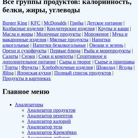
Все группы продуктов: калорийность,
белки, жиры, углеводы
Burger King
|
KFC
|
McDonalds
|
Грибы
|
Детское питание
|
Колбасные изделия
|
Кондитерские изделия
|
Крупы и каши
|
Масла и жиры
|
Молочные продукты
|
Мороженое
|
Мука и
макаронные изделия
|
Мясные продукты
|
Напитки
алкогольные
|
Напитки безалкогольные
|
Овощи и зелень
|
Орехи и сухофрукты
|
Первые блюда
|
Рыба и морепродукты
|
Салаты
|
Снэки
|
Соки и компоты
|
Спортивное и
дополнительное питание
|
Сыры и творог
|
Сырье и приправы
|
Торты
|
Фрукты
|
Хлебобулочные изделия
|
Шоколад
|
Ягоды
|
Яйца
|
Японская кухня
|
Полный список продуктов
|
Продукты в картинках
Главное меню
Анализаторы
Анализатор продуктов
Анализатор рецептов
Анализатор калорий
Анализатор тела
Анализатор Кремлёвки
Анализатор добавок