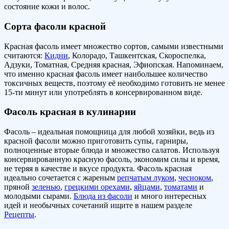
состояние кожи и волос.
Сорта фасоли красной
Красная фасоль имеет множество сортов, самыми известными
считаются:
Кидни
, Колорадо, Ташкентская, Скороспелка,
Адзуки, Томатная, Средняя красная, Эфиопская. Напоминаем,
что именно красная фасоль имеет наибольшее количество
токсичных веществ, поэтому её необходимо готовить не менее
15-ти минут или употреблять в консервированном виде.
Фасоль красная в кулинарии
Фасоль – идеальная помощница для любой хозяйки, ведь из
красной фасоли можно приготовить супы, гарниры,
полноценные вторые блюда и множество салатов. Используя
консервированную красную фасоль, экономим силы и время,
не теряя в качестве и вкусе продукта. Фасоль красная
идеально сочетается с жареным
репчатым луком
,
чесноком
,
пряной
зеленью
,
грецкими орехами
,
яйцами
,
томатами
и
молодыми сырами.
Блюда из фасоли
и много интересных
идей и необычных сочетаний ищите в нашем разделе
Рецепты
.