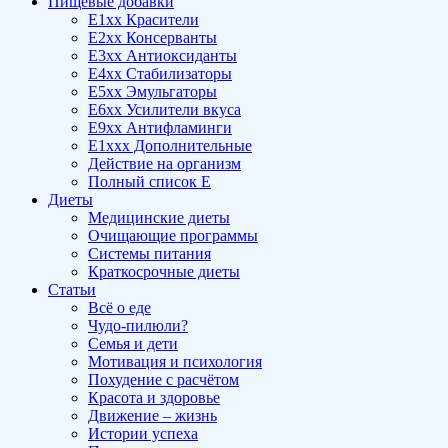
Пищевые добавки
E1xx Красители
E2xx Консерванты
E3xx Антиоксиданты
E4xx Стабилизаторы
E5xx Эмульгаторы
E6xx Усилители вкуса
E9xx Антифламинги
E1xxx Дополнительные
Действие на организм
Полный список E
Диеты
Медицинские диеты
Очищающие программы
Системы питания
Краткосрочные диеты
Статьи
Всё о еде
Чудо-пилюли?
Семья и дети
Мотивация и психология
Похудение с расчётом
Красота и здоровье
Движение – жизнь
Истории успеха