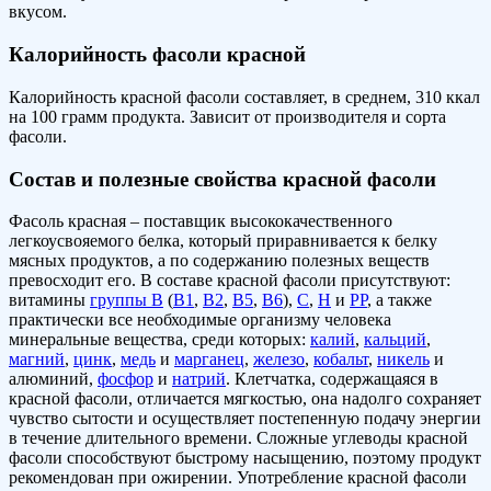
вкусом.
Калорийность фасоли красной
Калорийность красной фасоли составляет, в среднем, 310 ккал
на 100 грамм продукта. Зависит от производителя и сорта
фасоли.
Состав и полезные свойства красной фасоли
Фасоль красная – поставщик высококачественного
легкоусвояемого белка, который приравнивается к белку
мясных продуктов, а по содержанию полезных веществ
превосходит его. В составе красной фасоли присутствуют:
витамины
группы В
(
В1
,
В2
,
В5
,
В6
),
С
,
Н
и
РР
, а также
практически все необходимые организму человека
минеральные вещества, среди которых:
калий
,
кальций
,
магний
,
цинк
,
медь
и
марганец
,
железо
,
кобальт
,
никель
и
алюминий,
фосфор
и
натрий
. Клетчатка, содержащаяся в
красной фасоли, отличается мягкостью, она надолго сохраняет
чувство сытости и осуществляет постепенную подачу энергии
в течение длительного времени. Сложные углеводы красной
фасоли способствуют быстрому насыщению, поэтому продукт
рекомендован при ожирении. Употребление красной фасоли