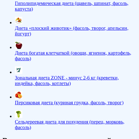
Гиполипидемическая диета (щавель, шпинат, фасоль,
капуста)
Диета «плоский животик» (фасоль, творог, апельсин,
йогурт)
Диета богатая клетчаткой (овощи, ягненок, картофель,
фасоль)
Зональная диета ZONE - минус 2-6 кг (креветки,
индейка, фасоль, котлеты)
Персиковая диета (куриная грудка, фасоль, творог)
Сельдереевая диета для похудения (перец, морковь,
фасоль)