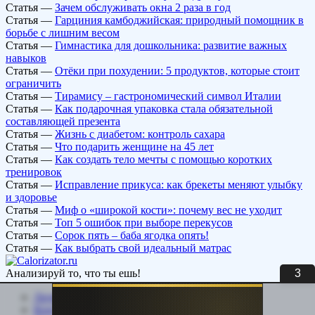
Статья
—
Зачем обслуживать окна 2 раза в год
Статья
—
Гарциния камбоджийская: природный помощник в
борьбе с лишним весом
Статья
—
Гимнастика для дошкольника: развитие важных
навыков
Статья
—
Отёки при похудении: 5 продуктов, которые стоит
ограничить
Статья
—
Тирамису – гастрономический символ Италии
Статья
—
Как подарочная упаковка стала обязательной
составляющей презента
Статья
—
Жизнь с диабетом: контроль сахара
Статья
—
Что подарить женщине на 45 лет
Статья
—
Как создать тело мечты с помощью коротких
тренировок
Статья
—
Исправление прикуса: как брекеты меняют улыбку
и здоровье
Статья
—
Миф о «широкой кости»: почему вес не уходит
Статья
—
Топ 5 ошибок при выборе перекусов
Статья
—
Сорок пять – баба ягодка опять!
Статья
—
Как выбрать свой идеальный матрас
3
Анализируй то, что ты ешь!
Личный кабинет
Контакты