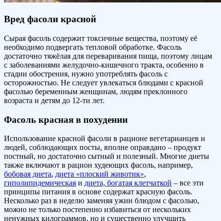
Вред фасоли красной
Сырая фасоль содержит токсичные вещества, поэтому её
необходимо подвергать тепловой обработке. Фасоль
достаточно тяжёлая для переваривания пища, поэтому лицам
с заболеваниями желудочно-кишечного тракта, особенно в
стадии обострения, нужно употреблять фасоль с
осторожностью. Не следует увлекаться блюдами с красной
фасолью беременным женщинам, людям преклонного
возраста и детям до 12-ти лет.
Фасоль красная в похудении
Использование красной фасоли в рационе вегетарианцев и
людей, соблюдающих посты, вполне оправдано – продукт
постный, но достаточно сытный и полезный. Многие диеты
также включают в рацион худеющих фасоль, например,
бобовая диета
,
диета «плоский животик»
,
гиполипидемическая
и
диета, богатая клетчаткой
– все эти
принципы питания в основе содержат красную фасоль.
Несколько раз в неделю заменяя ужин блюдом с фасолью,
можно не только постепенно избавиться от нескольких
ненужных килограммов, но и существенно улучшить