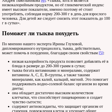
Андрея Тяжельникова
[6]
: «Тыква, хоть и является
низкокалорийным продуктом, но её гликемический индекс
имеет высокие показатели, именно поэтому её стоит
употреблять, соблюдая норму 200-300 г в день для взрослого
человека. Для детей же следует снизить этот показатель до 100
г в сутки».
Поможет ли тыква похудеть
По мнению нашего эксперта Ирины Глуховой,
дипломированного нутрициолога, тыква, действительно,
может помочь в похудении, благодаря своим свойствам
[5]
:
низкая калорийность продукта позволяет добавлять её в
блюда в размере до 200-300 грамм в сутки;
тыква богата витаминами и минералами, содержит
витамины A, C, E, B-группы, а также такими
минералами, как калий, кальций, магний. Это помогает
поддерживать водно-солевой баланс организм во время
диеты;
она обладает достаточно высоким количеством
клетчатки, что способствует пищеварению и создает
чувство сытости;
содержит антиоксиданты, что защищает организм от
старения, повреждения клеток и улучшает общее