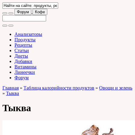
Форум
Кофе
Анализаторы
Продукты
Рецепты
Статьи
Диеты
Добавки
Витамины
Линеечки
Форум
Главная
»
Таблица калорийности продуктов
»
Овощи и зелень
»
Тыква
Тыква