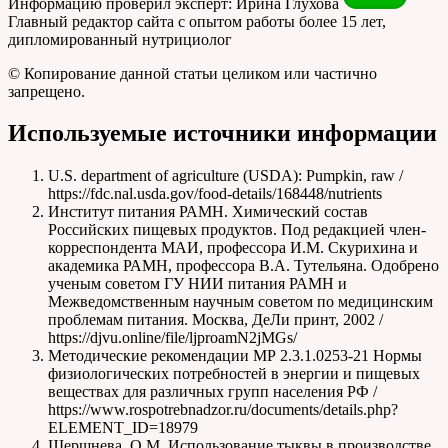
Информацию проверил эксперт: Ирина Глухова
Главный редактор сайта с опытом работы более 15 лет,
дипломированный нутрициолог
© Копирование данной статьи целиком или частично
запрещено.
Используемые источники информации
U.S. department of agriculture (USDA): Pumpkin, raw /
https://fdc.nal.usda.gov/food-details/168448/nutrients
Институт питания РАМН. Химический состав
Российских пищевых продуктов. Под редакцией член-
корреспондента МАИ, профессора И.М. Cкурихина и
академика РАМН, профессора В.А. Тутельяна. Одобрено
ученым советом ГУ НИИ питания РАМН и
Межведомственным научным советом по медицинским
проблемам питания. Москва, ДеЛи принт, 2002 /
https://djvu.online/file/ljproamN2jMGs/
Методические рекомендации МР 2.3.1.0253-21 Нормы
физиологических потребностей в энергии и пищевых
веществах для различных групп населения РФ /
https://www.rospotrebnadzor.ru/documents/details.php?
ELEMENT_ID=18979
Шершнева, О.М. Использование тыквы в производстве