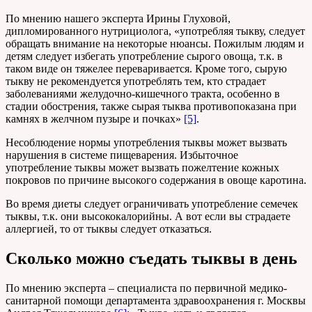
По мнению нашего эксперта Ирины Глуховой,
дипломированного нутрициолога, «употребляя тыкву, следует
обращать внимание на некоторые нюансы. Пожилым людям и
детям следует избегать употребление сырого овоща, т.к. в
таком виде он тяжелее переваривается. Кроме того, сырую
тыкву не рекомендуется употреблять тем, кто страдает
заболеваниями желудочно-кишечного тракта, особенно в
стадии обострения, также сырая тыква противопоказана при
камнях в желчном пузыре и почках»
[5]
.
Несоблюдение нормы употребления тыквы может вызвать
нарушения в системе пищеварения. Избыточное
употребление тыквы может вызвать пожелтение кожных
покровов по причине высокого содержания в овоще каротина.
Во время диеты следует ограничивать употребление семечек
тыквы, т.к. они высококалорийны. А вот если вы страдаете
аллергией, то от тыквы следует отказаться.
Сколько можно съедать тыквы в день
По мнению эксперта – специалиста по первичной медико-
санитарной помощи департамента здравоохранения г. Москвы