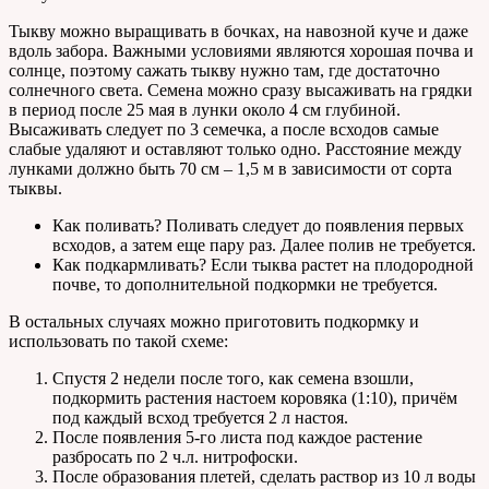
Тыкву можно выращивать в бочках, на навозной куче и даже
вдоль забора. Важными условиями являются хорошая почва и
солнце, поэтому сажать тыкву нужно там, где достаточно
солнечного света. Семена можно сразу высаживать на грядки
в период после 25 мая в лунки около 4 см глубиной.
Высаживать следует по 3 семечка, а после всходов самые
слабые удаляют и оставляют только одно. Расстояние между
лунками должно быть 70 см – 1,5 м в зависимости от сорта
тыквы.
Как поливать? Поливать следует до появления первых
всходов, а затем еще пару раз. Далее полив не требуется.
Как подкармливать? Если тыква растет на плодородной
почве, то дополнительной подкормки не требуется.
В остальных случаях можно приготовить подкормку и
использовать по такой схеме:
Спустя 2 недели после того, как семена взошли,
подкормить растения настоем коровяка (1:10), причём
под каждый всход требуется 2 л настоя.
После появления 5-го листа под каждое растение
разбросать по 2 ч.л. нитрофоски.
После образования плетей, сделать раствор из 10 л воды