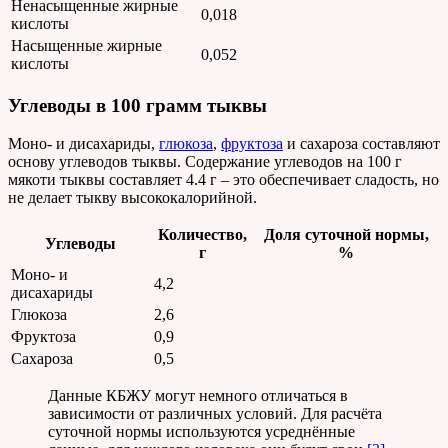
Ненасыщенные жирные
0,018
кислоты
Насыщенные жирные
0,052
кислоты
Углеводы в 100 грамм тыквы
Моно- и дисахариды,
глюкоза
,
фруктоза
и сахароза составляют
основу углеводов тыквы. Содержание углеводов на 100 г
мякоти тыквы составляет 4.4 г – это обеспечивает сладость, но
не делает тыкву высококалорийной.
Количество,
Доля суточной нормы,
Углеводы
г
%
Моно- и
4,2
дисахариды
Глюкоза
2,6
Фруктоза
0,9
Сахароза
0,5
Данные КБЖУ могут немного отличаться в
зависимости от различных условий. Для расчёта
суточной нормы используются усреднённые