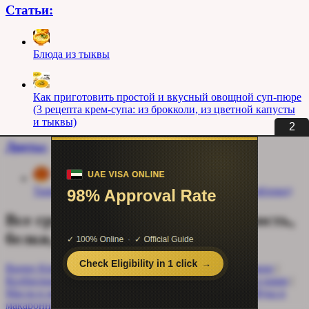
Статьи:
Блюда из тыквы
Как приготовить простой и вкусный овощной суп-пюре
(3 рецепта крем-супа: из брокколи, из цветной капусты
и тыквы)
1
Диеты:
Тыквенная монодиета (тыква, морковь, перец, яблоки)
Все группы продуктов: калорийность,
белки, жиры, углеводы
Burger King
|
KFC
|
McDonalds
|
Грибы
|
Детское питание
|
Колбасные изделия
|
Кондитерские изделия
|
Крупы и каши
|
Масла и жиры
|
Молочные продукты
|
Мороженое
|
Мука и
макаронные изделия
|
Мясные продукты
|
Напитки