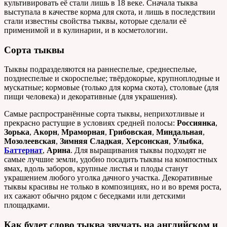
культивировать её стали лишь в 18 веке. Сначала тыква
выступала в качестве корма для скота, и лишь в последствии
стали известны свойства тыквы, которые сделали её
применимой и в кулинарии, и в косметологии.
Сорта тыквы
Тыквы подразделяются на раннеспелые, среднеспелые,
позднеспелые и скороспелые; твёрдокорые, крупноплодные и
мускатные; кормовые (только для корма скота), столовые (для
пищи человека) и декоративные (для украшения).
Самые распространённые сорта тыквы, неприхотливые и
прекрасно растущие в условиях средней полосы:
Россиянка
,
Зорька
,
Акорн
,
Мраморная
,
Грибовская
,
Миндальная
,
Мозолеевская
,
Зимняя Сладкая
,
Херсонская
,
Улыбка
,
Баттернат
,
Арина
. Для выращивания тыквы подходят не
самые лучшие земли, удобно посадить тыквы на компостных
ямах, вдоль заборов, крупные листья и плоды станут
украшением любого уголка дачного участка. Декоративные
тыквы красивы не только в композициях, но и во время роста,
их сажают обычно рядом с беседками или детскими
площадками.
Как будет слово тыква звучать на английском и