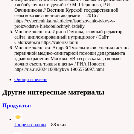
хлебобулочных изделий / О.М. Шершнева, Р.И.
Овчинникова // Вестник Курской государственной
сельскохозяйственной академии. – 2016 /
https://cyberleninka.ru/article/n/ispolzovanie-tykvy-v-
proizvodstve-hlebobulochnyh-izdeliy
Мнение эксперта. Ирина Глухова, главный редактор
сайта, дипломированный нутрициолог / Сайт
Calorizator.ru https://calorizator.ru
Мнение эксперта. Андрей Тяжельников, специалист по
первичной медико-санитарной помощи департамента
здравоохранения Москвы: «Врач рассказал, сколько
можно съесть тыквы в день» / РИА Новости
https://ria.ru/20241008/tykva-1906576097.html
Овощи и зелень
Другие интересные материалы
Продукты:
Пюре из тыквы
– 88 ккал.