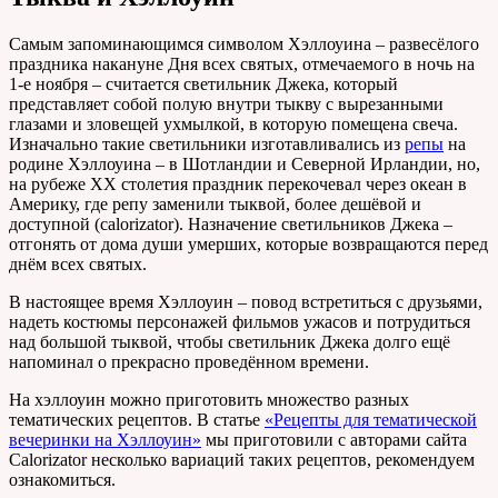
Самым запоминающимся символом Хэллоуина – развесёлого
праздника накануне Дня всех святых, отмечаемого в ночь на
1-е ноября – считается светильник Джека, который
представляет собой полую внутри тыкву с вырезанными
глазами и зловещей ухмылкой, в которую помещена свеча.
Изначально такие светильники изготавливались из
репы
на
родине Хэллоуина – в Шотландии и Северной Ирландии, но,
на рубеже ХХ столетия праздник перекочевал через океан в
Америку, где репу заменили тыквой, более дешёвой и
доступной (calorizator). Назначение светильников Джека –
отгонять от дома души умерших, которые возвращаются перед
днём всех святых.
В настоящее время Хэллоуин – повод встретиться с друзьями,
надеть костюмы персонажей фильмов ужасов и потрудиться
над большой тыквой, чтобы светильник Джека долго ещё
напоминал о прекрасно проведённом времени.
На хэллоуин можно приготовить множество разных
тематических рецептов. В статье
«Рецепты для тематической
вечеринки на Хэллоуин»
мы приготовили с авторами сайта
Calorizator несколько вариаций таких рецептов, рекомендуем
ознакомиться.