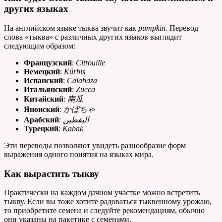
других языках
На английском языке тыква звучит как
pumpkin
. Перевод
слова «тыква» с различных других языков выглядит
следующим образом:
Французский
:
Citrouille
Немецкий
:
Kürbis
Испанский
:
Calabaza
Итальянский
:
Zucca
Китайский
:
南瓜
Японский
:
かぼちゃ
Арабский
:
اليقطين
Турецкий
:
Kabak
Эти переводы позволяют увидеть разнообразие форм
выражения одного понятия на языках мира.
Как вырастить тыкву
Практически на каждом дачном участке можно встретить
тыкву. Если вы тоже хотите радоваться тыквенному урожаю,
то приобретите семена и следуйте рекомендациям, обычно
они указаны на пакетике с семенами.