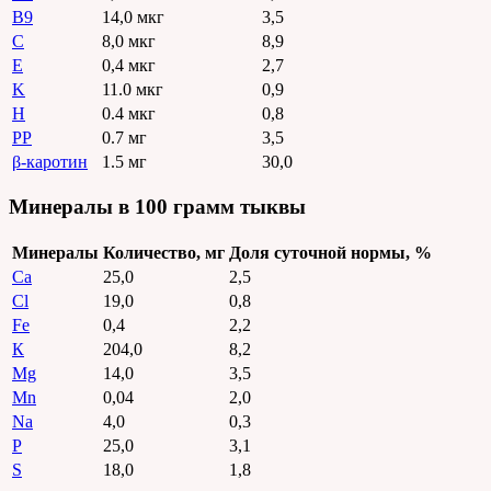
B9
14,0 мкг
3,5
С
8,0 мкг
8,9
E
0,4 мкг
2,7
K
11.0 мкг
0,9
H
0.4 мкг
0,8
PP
0.7 мг
3,5
β-каротин
1.5 мг
30,0
Минералы в 100 грамм тыквы
Минералы
Количество, мг
Доля суточной нормы, %
Ca
25,0
2,5
Cl
19,0
0,8
Fe
0,4
2,2
К
204,0
8,2
Mg
14,0
3,5
Mn
0,04
2,0
Na
4,0
0,3
P
25,0
3,1
S
18,0
1,8