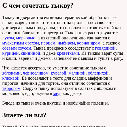
С чем сочетать тыкву?
Тыкву подвергают всем видам термической обработки – её
варят, жарят, запекают и готовят на гриле. Тыква является
универсальным продуктом, что позволяет готовить с ней как
основные блюда, так и десерты. Тыква прекрасно дружит с
луком
,
морковью
, а из специй она отлично уживается с
мускатным орехом
,
перцем
,
имбирем
,
кориандром
, а также с
соевым соусом
. Тыква прекрасно соседствует с
говядиной
,
курицей
,
свининой
, и даже
креветками
. Из тыквы варят супы
и каши, варенья и джемы, запекают её с мясом и тушат в рагу.
Что касается десертов, то уместно сочетание тыквы с
яблоками
,
черносливом
,
курагой
,
малиной
,
облепихой
,
клюквой
. Её добавляют в тесто для оладий, маффинов и
пирогов, начинки для тортов, она отлично сочетается с
творогом
. Сырую тыкву используют в салатах с яблоком и
морковкой, едят, окуная в
мёд
, как десерт.
Блюда из тыквы очень вкусны и необычайно полезны.
Знаете ли вы?