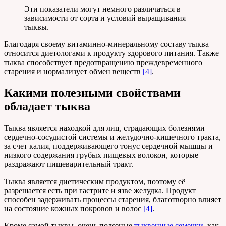
Эти показатели могут немного различаться в
зависимости от сорта и условий выращивания
тыквы.
Благодаря своему витаминно-минеральному составу тыква
относится диетологами к продукту здорового питания. Также
тыква способствует предотвращению преждевременного
старения и нормализует обмен веществ
[4]
.
Какими полезными свойствами
обладает тыква
Тыква является находкой для лиц, страдающих болезнями
сердечно-сосудистой системы и желудочно-кишечного тракта,
за счет калия, поддерживающего тонус сердечной мышцы и
низкого содержания грубых пищевых волокон, которые
раздражают пищеварительный тракт.
Тыква является диетическим продуктом, поэтому её
разрешается есть при гастрите и язве желудка. Продукт
способен задерживать процессы старения, благотворно влияет
на состояние кожных покровов и волос
[4]
.
Кроме самой тыквы, очень полезные
тыквенные семечки
, как