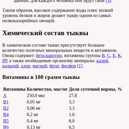
данные, для каждого человека они будут свои
[3]
.
Таким образом, высокое содержание воды плюс низкий
уровень белков и жиров делают тыкву одним из самых
низкокалорийных овощей.
Химический состав тыквы
В химическом составе тыкве присутствует большое
количество полезных минеральных веществ и витаминов.
Овощ содержит:
бета-каротин
, витамины группы
В
,
С
,
Е
,
К
,
РР
, а также необходимые организму минералы:
калий
,
кальций
,
хлор
,
магний
,
фтор
,
фосфор
[1]
.
Витамины в 100 грамм тыквы
Витамины
Количество, мкг/мг
Доля суточной нормы, %
A
250,0 мкг
27,8
B1
0,05 мг
3,3
B2
0,06 мг
3,3
B4
8,2 мг
1,6
B5
0,4 мг
8,0
B6
0,13 мг
6,5