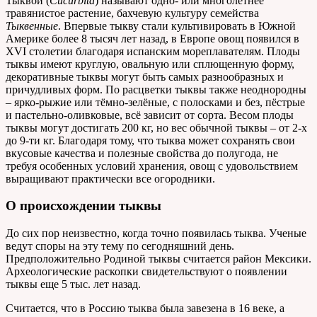
Тыквой (
Cucurbita
) называют одно- или многолетнее
травянистое растение, бахчевую культуру семейства
Тыквенные
. Впервые тыкву стали культивировать в Южной
Америке более 8 тысяч лет назад, в Европе овощ появился в
XVI столетии благодаря испанским мореплавателям. Плоды
тыквы имеют круглую, овальную или сплющенную форму,
декоративные тыквы могут быть самых разнообразных и
причудливых форм. По расцветки тыквы также неоднородны
– ярко-рыжие или тёмно-зелёные, с полосками и без, пёстрые
и пастельно-оливковые, всё зависит от сорта. Весом плоды
тыквы могут достигать 200 кг, но вес обычной тыквы – от 2-х
до 9-ти кг. Благодаря тому, что тыква может сохранять свои
вкусовые качества и полезные свойства до полугода, не
требуя особенных условий хранения, овощ с удовольствием
выращивают практически все огородники.
О происхождении тыквы
До сих пор неизвестно, когда точно появилась тыква. Ученые
ведут споры на эту тему по сегодняшний день.
Предположительно Родиной тыквы считается район Мексики.
Археологические раскопки свидетельствуют о появлении
тыквы еще 5 тыс. лет назад.
Считается, что в Россию тыква была завезена в 16 веке, а