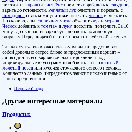
положить
лавровый лист
.
Рис
промыть и добавить к
говядине
,
варить до готовности.
Репчатый лук
очистить и порезать, с
помидоров
снять кожицу и тоже порезать,
чеснок
измельчить.
На сковороде на
сливочном масле
обжарить
лук
и
морковь
.
Чеснок
добавить к
томатам
и
луку
, посолить, поперчить. За 10
минут до окончания варки супа добавить помидорную
заправку. Перед подачей на стол посыпать рубленой зеленью.
Так как суп харчо в классическом варианте представляет
собой довольно острое блюдо (а предложенный вариант –
лишь один из его вариантов, адаптированный под
индивидуальные вкусы) можно добавить в него
красный
молотый перец
или кусочек стручкового острого перчика.
Количество данных ингредиентов зависит исключительно от
ваших предпочтений.
Первые блюда
Другие интересные материалы
Продукты: