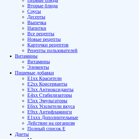
Первые блюда
Вторые блюда
Соусы
Десерты
Выпечка
Напитки
Все рецепты
Новые рецепты
Карточки рецептов
Рецепты пользователей
Витамины
Витамины
Элементы
Пищевые добавки
E1xx Красители
E2xx Консерванты
E3xx Антиоксиданты
E4xx Стабилизаторы
E5xx Эмульгаторы
E6xx Усилители вкуса
E9xx Антифламинги
E1xxx Дополнительные
Действие на организм
Полный список E
Диеты