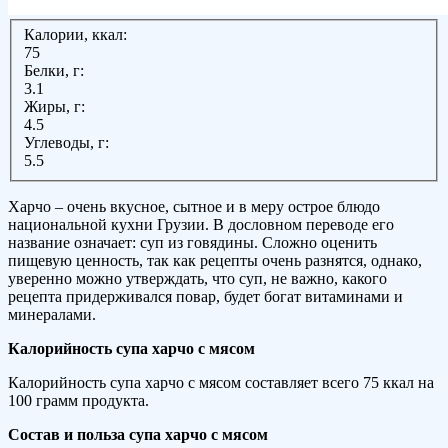
Калории, ккал:
75
Белки, г:
3.1
Жиры, г:
4.5
Углеводы, г:
5.5
Харчо – очень вкусное, сытное и в меру острое блюдо
национальной кухни Грузии. В дословном переводе его
название означает: суп из говядины. Сложно оценить
пищевую ценность, так как рецепты очень разнятся, однако,
уверенно можно утверждать, что суп, не важно, какого
рецепта придерживался повар, будет богат витаминами и
минералами.
Калорийность супа харчо с мясом
Калорийность супа харчо с мясом составляет всего 75 ккал на
100 грамм продукта.
Состав и польза супа харчо с мясом