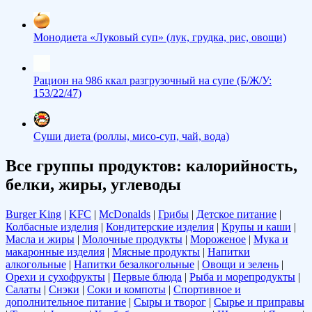
Монодиета «Луковый суп» (лук, грудка, рис, овощи)
Рацион на 986 ккал разгрузочный на супе (Б/Ж/У:
153/22/47)
Суши диета (роллы, мисо-суп, чай, вода)
Все группы продуктов: калорийность,
белки, жиры, углеводы
Burger King
|
KFC
|
McDonalds
|
Грибы
|
Детское питание
|
Колбасные изделия
|
Кондитерские изделия
|
Крупы и каши
|
Масла и жиры
|
Молочные продукты
|
Мороженое
|
Мука и
макаронные изделия
|
Мясные продукты
|
Напитки
алкогольные
|
Напитки безалкогольные
|
Овощи и зелень
|
Орехи и сухофрукты
|
Первые блюда
|
Рыба и морепродукты
|
Салаты
|
Снэки
|
Соки и компоты
|
Спортивное и
дополнительное питание
|
Сыры и творог
|
Сырье и приправы