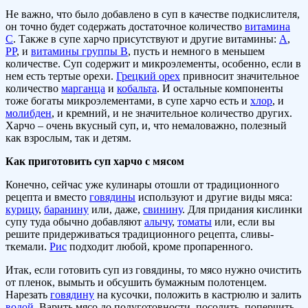
Не важно, что было добавлено в суп в качестве подкислителя,
он точно будет содержать достаточное количество
витамина
C
. Также в супе харчо присутствуют и другие витамины:
А
,
РР
, и
витамины группы B
, пусть и немного в меньшем
количестве. Суп содержит и микроэлементы, особенно, если в
нем есть тертые орехи.
Грецкий орех
привносит значительное
количество
марганца
и
кобальта
. И остальные компоненты
тоже богаты микроэлементами, в супе харчо есть и
хлор
, и
молибден
, и кремний, и не значительное количество других.
Харчо – очень вкусный суп, и, что немаловажно, полезный
как взрослым, так и детям.
Как приготовить суп харчо с мясом
Конечно, сейчас уже кулинары отошли от традиционного
рецепта и вместо
говядины
используют и другие виды мяса:
курицу
,
баранину
или, даже,
свинину
. Для придания кислинки
супу туда обычно добавляют
алычу
,
томаты
или, если вы
решите придерживаться традиционного рецепта, сливы-
ткемали.
Рис
подходит любой, кроме пропаренного.
Итак, если готовить суп из говядины, то мясо нужно очистить
от пленок, вымыть и обсушить бумажным полотенцем.
Нарезать
говядину
на кусочки, положить в кастрюлю и залить
водой
. Варить мясо до полуготовности, посолить, поперчить,