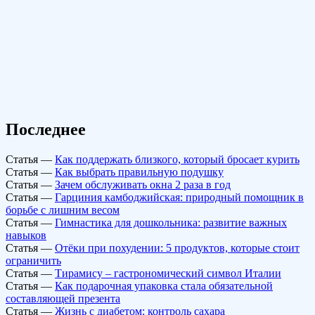
Последнее
Статья
—
Как поддержать близкого, который бросает курить
Статья
—
Как выбрать правильную подушку
Статья
—
Зачем обслуживать окна 2 раза в год
Статья
—
Гарциния камбоджийская: природный помощник в
борьбе с лишним весом
Статья
—
Гимнастика для дошкольника: развитие важных
навыков
Статья
—
Отёки при похудении: 5 продуктов, которые стоит
ограничить
Статья
—
Тирамису – гастрономический символ Италии
Статья
—
Как подарочная упаковка стала обязательной
составляющей презента
Статья
—
Жизнь с диабетом: контроль сахара