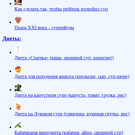
Как сделать так, чтобы ребёнок полюбил суп
Пища XXI века – суперфуды
Диеты:
Диета «Спичка» (каша, овощной суп, винегрет)
Диета для похудения живота (апельсин, сыр, суп-пюре)
Диета на капустном супе (капуста, томат, грудка, рис)
Диета на Луковом супе (говядина, куриная грудка, рис)
Кабачковая монодиета (кабачок, яйцо, овощной суп)