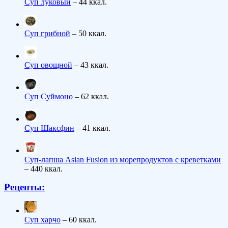
Суп луковый
– 44 ккал.
Суп грибной
– 50 ккал.
Суп овощной
– 43 ккал.
Суп Суймоно
– 62 ккал.
Суп Шаксфин
– 41 ккал.
Суп-лапша Asian Fusion из морепродуктов с креветками
– 440 ккал.
Рецепты:
Суп харчо
– 60 ккал.