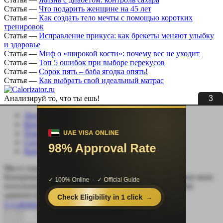
Статья
—
Что подарить женщине на 45 лет
Статья
—
Как создать тело мечты с помощью коротких
тренировок
Статья
—
Исправление прикуса: как брекеты меняют улыбку
и здоровье
Статья
—
Миф о «широкой кости»: почему вес не уходит
Статья
—
Топ 5 ошибок при выборе перекусов
Статья
—
Сорок пять – баба ягодка опять!
Статья
—
Как выбрать свой идеальный матрас
3
Анализируй то, что ты ешь!
Личный кабинет
Контакты
Помощь сайту
Соцсети
Карта сайта
Мы в социальных сетях:
Копирование, перепечатка (целиком или частично) или иное
использование материала без письменного разрешения
администрации сайта Calorizator.ru не допускается.
© Calorizator.ru 2008-2026