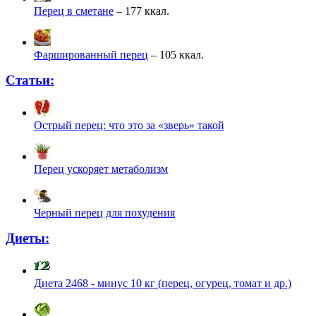
Перец в сметане
– 177 ккал.
Фаршированный перец
– 105 ккал.
Статьи:
Острый перец: что это за «зверь» такой
Перец ускоряет метаболизм
Черный перец для похудения
Диеты:
Диета 2468 - минус 10 кг (перец, огурец, томат и др.)