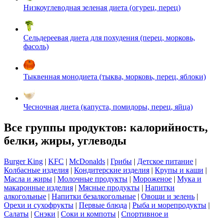
Низкоуглеводная зеленая диета (огурец, перец)
Сельдереевая диета для похудения (перец, морковь,
фасоль)
Тыквенная монодиета (тыква, морковь, перец, яблоки)
Чесночная диета (капуста, помидоры, перец, яйца)
Все группы продуктов: калорийность,
белки, жиры, углеводы
Burger King
|
KFC
|
McDonalds
|
Грибы
|
Детское питание
|
Колбасные изделия
|
Кондитерские изделия
|
Крупы и каши
|
Масла и жиры
|
Молочные продукты
|
Мороженое
|
Мука и
макаронные изделия
|
Мясные продукты
|
Напитки
алкогольные
|
Напитки безалкогольные
|
Овощи и зелень
|
Орехи и сухофрукты
|
Первые блюда
|
Рыба и морепродукты
|
Салаты
|
Снэки
|
Соки и компоты
|
Спортивное и