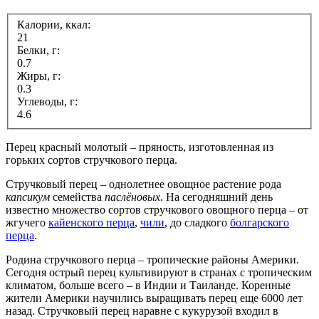
Калории, ккал:
21
Белки, г:
0.7
Жиры, г:
0.3
Углеводы, г:
4.6
Перец красный молотый – пряность, изготовленная из
горьких сортов стручкового перца.
Стручковый перец – однолетнее овощное растение рода
капсикум
семейства
паслёновых
. На сегодняшний день
известно множество сортов стручкового овощного перца – от
жгучего
кайенского перца
,
чили
, до сладкого
болгарского
перца
.
Родина стручкового перца – тропические районы Америки.
Сегодня острый перец культивируют в странах с тропическим
климатом, больше всего – в Индии и Таиланде. Коренные
жители Америки научились выращивать перец еще 6000 лет
назад. Стручковый перец наравне с кукурузой входил в