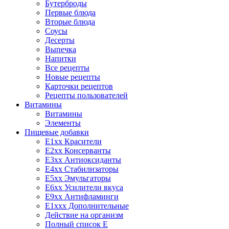
Бутерброды
Первые блюда
Вторые блюда
Соусы
Десерты
Выпечка
Напитки
Все рецепты
Новые рецепты
Карточки рецептов
Рецепты пользователей
Витамины
Витамины
Элементы
Пищевые добавки
E1xx Красители
E2xx Консерванты
E3xx Антиоксиданты
E4xx Стабилизаторы
E5xx Эмульгаторы
E6xx Усилители вкуса
E9xx Антифламинги
E1xxx Дополнительные
Действие на организм
Полный список E