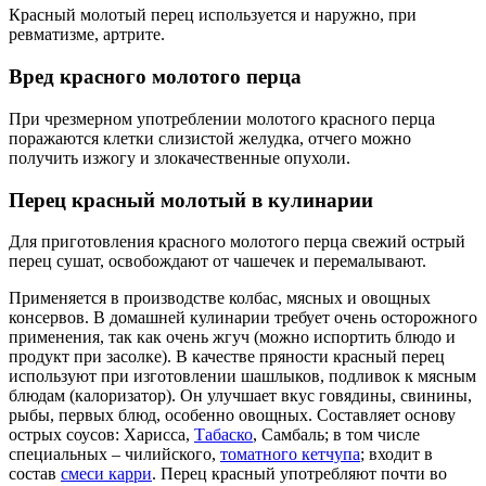
Красный молотый перец используется и наружно, при
ревматизме, артрите.
Вред красного молотого перца
При чрезмерном употреблении молотого красного перца
поражаются клетки слизистой желудка, отчего можно
получить изжогу и злокачественные опухоли.
Перец красный молотый в кулинарии
Для приготовления красного молотого перца свежий острый
перец сушат, освобождают от чашечек и перемалывают.
Применяется в производстве колбас, мясных и овощных
консервов. В домашней кулинарии требует очень осторожного
применения, так как очень жгуч (можно испортить блюдо и
продукт при засолке). В качестве пряности красный перец
используют при изготовлении шашлыков, подливок к мясным
блюдам (калоризатор). Он улучшает вкус говядины, свинины,
рыбы, первых блюд, особенно овощных. Составляет основу
острых соусов: Харисса,
Табаско
, Самбаль; в том числе
специальных – чилийского,
томатного кетчупа
; входит в
состав
смеси карри
. Перец красный употребляют почти во