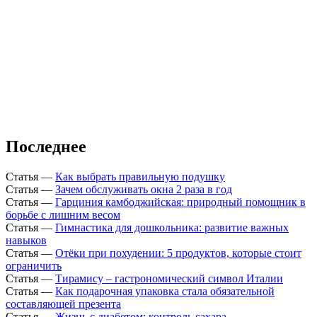
Последнее
Статья
—
Как выбрать правильную подушку
Статья
—
Зачем обслуживать окна 2 раза в год
Статья
—
Гарциния камбоджийская: природный помощник в
борьбе с лишним весом
Статья
—
Гимнастика для дошкольника: развитие важных
навыков
Статья
—
Отёки при похудении: 5 продуктов, которые стоит
ограничить
Статья
—
Тирамису – гастрономический символ Италии
Статья
—
Как подарочная упаковка стала обязательной
составляющей презента
Статья
—
Жизнь с диабетом: контроль сахара