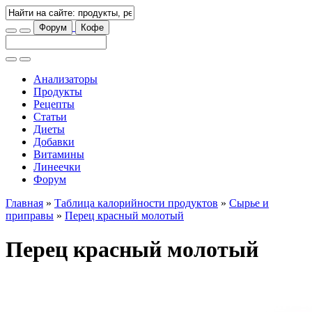
Форум
Кофе
Анализаторы
Продукты
Рецепты
Статьи
Диеты
Добавки
Витамины
Линеечки
Форум
Главная
»
Таблица калорийности продуктов
»
Сырье и
приправы
»
Перец красный молотый
Перец красный молотый