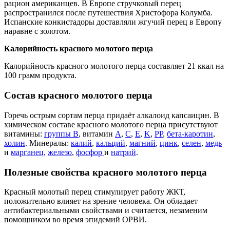
рацион американцев. В Европе стручковый перец
распространился после путешествия Христофора Колумба.
Испанские конкистадоры доставляли жгучий перец в Европу
наравне с золотом.
Калорийность красного молотого перца
Калорийность красного молотого перца составляет 21 ккал на
100 грамм продукта.
Состав красного молотого перца
Горечь острым сортам перца придаёт алкалоид капсаицин. В
химическом составе красного молотого перца присутствуют
витамины:
группы В
, витамин
А
,
С
,
Е
,
K
,
РР
,
бета-каротин
,
холин
. Минералы:
калий
,
кальций
,
магний
,
цинк
,
селен
,
медь
и
марганец,
железо
,
фосфор
и
натрий
.
Полезные свойства красного молотого перца
Красный молотый перец стимулирует работу ЖКТ,
положительно влияет на зрение человека. Он обладает
антибактериальными свойствами и считается, незаменим
помощником во время эпидемий ОРВИ.