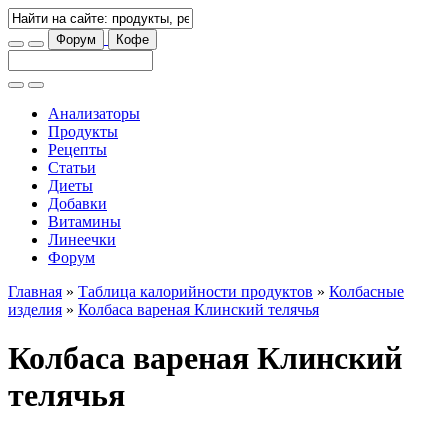
Форум
Кофе
Анализаторы
Продукты
Рецепты
Статьи
Диеты
Добавки
Витамины
Линеечки
Форум
Главная
»
Таблица калорийности продуктов
»
Колбасные
изделия
»
Колбаса вареная Клинский телячья
Колбаса вареная Клинский
телячья