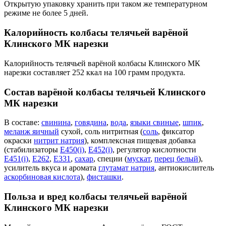
Открытую упаковку хранить при таком же температурном
режиме не более 5 дней.
Калорийность колбасы телячьей варёной
Клинского МК нарезки
Калорийность телячьей варёной колбасы Клинского МК
нарезки составляет 252 ккал на 100 грамм продукта.
Состав варёной колбасы телячьей Клинского
МК нарезки
В составе:
свинина
,
говядина
,
вода
,
языки свиные
,
шпик
,
меланж яичный
сухой, соль нитритная (
соль
, фиксатор
окраски
нитрит натрия
), комплексная пищевая добавка
(стабилизаторы
Е450(i)
,
Е452(i)
, регулятор кислотности
Е451(i)
,
Е262
,
Е331
,
сахар
, специи (
мускат
,
перец белый
),
усилитель вкуса и аромата
глутамат натрия
, антиокислитель
аскорбиновая кислота
),
фисташки
.
Польза и вред колбасы телячьей варёной
Клинского МК нарезки