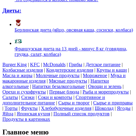
Диеты:
Берлинская диета (яйцо, овсяная каша, сосиски, колбаса)
Французская диета на 13 дней - минус 8 кг (говядина,
грудка, салат, колбаса)
Burger King
|
KFC
|
McDonalds
|
Грибы
|
Детское питание
|
Колбасные изделия
|
Кондитерские изделия
|
Крупы и каши
|
Масла и жиры
|
Молочные продукты
|
Мороженое
|
Мука и
макаронные изделия
|
Мясные продукты
|
Напитки
алкогольные
|
Напитки безалкогольные
|
Овощи и зелень
|
Орехи и сухофрукты
|
Первые блюда
|
Рыба и морепродукты
|
Салаты
|
Снэки
|
Соки и компоты
|
Спортивное и
дополнительное питание
|
Сыры и творог
|
Сырье и приправы
|
Торты
|
Фрукты
|
Хлебобулочные изделия
|
Шоколад
|
Ягоды
|
Яйца
|
Японская кухня
|
Полный список продуктов
|
Продукты в картинках
Главное меню