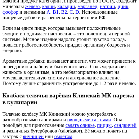
Мясной продукт категории А произведён по ГОСТу, содержит
минералы
железо
,
калий
,
кальций
,
марганец
,
натрий
,
цинк
,
фосфор
и витамины
A
,
B1
,
B2
,
C
,
D
. Использованные
пищевые добавки разрешены на территории РФ.
Если вы едите пищу, которая вызывает положительные
эмоции и поднимает настроение – это полезно для нервной
системы. Мясное изделие надолго утолит чувство голода,
повысит работоспособность, придаст организму бодрость и
энергию.
Ароматные добавки вызывают аппетит, что может привести к
перееданию и набору избыточного веса. Соль удерживает
жидкость в организме, а это неблагоприятно влияет на
мочевыделительную систему и артериальное давление.
Поэтому лучше ограничить употребление до 1-2 раз в неделю.
Колбаса телячья варёная Клинский МК нарезка
в кулинарии
Телячью колбасу МК Клинский можно употреблять с
разнообразными гарнирами и
овощными салатами
. Она
подойдёт для приготовления
салата оливье
,
пиццы
,
сэндвичей
и различных бутербродов (calorizator). Её можно подать на
завтрак с
яичницей
или
омлетом
.