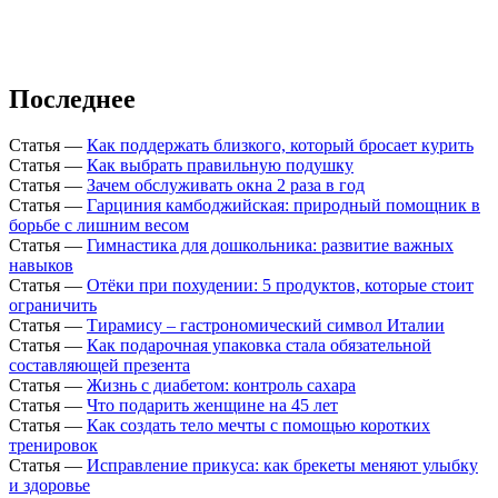
Последнее
Статья
—
Как поддержать близкого, который бросает курить
Статья
—
Как выбрать правильную подушку
Статья
—
Зачем обслуживать окна 2 раза в год
Статья
—
Гарциния камбоджийская: природный помощник в
борьбе с лишним весом
Статья
—
Гимнастика для дошкольника: развитие важных
навыков
Статья
—
Отёки при похудении: 5 продуктов, которые стоит
ограничить
Статья
—
Тирамису – гастрономический символ Италии
Статья
—
Как подарочная упаковка стала обязательной
составляющей презента
Статья
—
Жизнь с диабетом: контроль сахара
Статья
—
Что подарить женщине на 45 лет
Статья
—
Как создать тело мечты с помощью коротких
тренировок
Статья
—
Исправление прикуса: как брекеты меняют улыбку
и здоровье