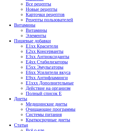
Все рецепты
Новые рецепты
Карточки рецептов
Рецепты пользователей
Витамины
Витамины
Элементы
Пищевые добавки
E1xx Красители
E2xx Консерванты
E3xx Антиоксиданты
E4xx Стабилизаторы
E5xx Эмульгаторы
E6xx Усилители вкуса
E9xx Антифламинги
E1xxx Дополнительные
Действие на организм
Полный список E
Диеты
Медицинские диеты
Очищающие программы
Системы питания
Краткосрочные диеты
Статьи
Всё о еде