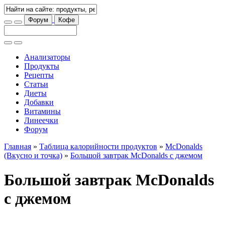
Форум
Кофе
Анализаторы
Продукты
Рецепты
Статьи
Диеты
Добавки
Витамины
Линеечки
Форум
Главная
»
Таблица калорийности продуктов
»
McDonalds
(Вкусно и точка)
»
Большой завтрак McDonalds с джемом
Большой завтрак McDonalds
с джемом