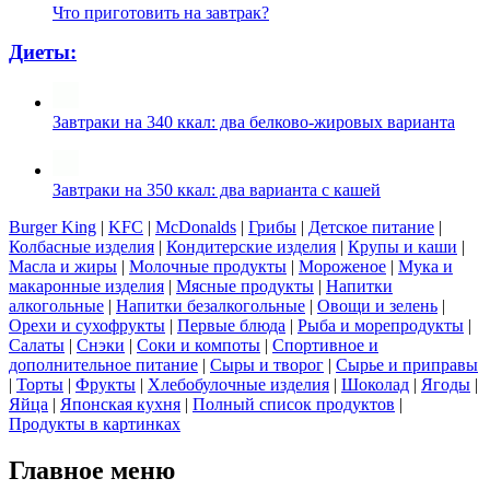
Что приготовить на завтрак?
Диеты:
Завтраки на 340 ккал: два белково-жировых варианта
Завтраки на 350 ккал: два варианта с кашей
Burger King
|
KFC
|
McDonalds
|
Грибы
|
Детское питание
|
Колбасные изделия
|
Кондитерские изделия
|
Крупы и каши
|
Масла и жиры
|
Молочные продукты
|
Мороженое
|
Мука и
макаронные изделия
|
Мясные продукты
|
Напитки
алкогольные
|
Напитки безалкогольные
|
Овощи и зелень
|
Орехи и сухофрукты
|
Первые блюда
|
Рыба и морепродукты
|
Салаты
|
Снэки
|
Соки и компоты
|
Спортивное и
дополнительное питание
|
Сыры и творог
|
Сырье и приправы
|
Торты
|
Фрукты
|
Хлебобулочные изделия
|
Шоколад
|
Ягоды
|
Яйца
|
Японская кухня
|
Полный список продуктов
|
Продукты в картинках
Главное меню