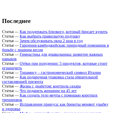
Последнее
Статья
—
Как поддержать близкого, который бросает курить
Статья
—
Как выбрать правильную подушку
Статья
—
Зачем обслуживать окна 2 раза в год
Статья
—
Гарциния камбоджийская: природный помощник в
борьбе с лишним весом
Статья
—
Гимнастика для дошкольника: развитие важных
навыков
Статья
—
Отёки при похудении: 5 продуктов, которые стоит
ограничить
Статья
—
Тирамису – гастрономический символ Италии
Статья
—
Как подарочная упаковка стала обязательной
составляющей презента
Статья
—
Жизнь с диабетом: контроль сахара
Статья
—
Что подарить женщине на 45 лет
Статья
—
Как создать тело мечты с помощью коротких
тренировок
Статья
—
Исправление прикуса: как брекеты меняют улыбку
и здоровье