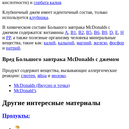
кислотности) и
сорбата калия
.
Клубничный джем имеет идентичный состав, только
используется
клубника
.
В химическом составе Большого завтрака McDonalds с
джемом содержатся: витамины
А
,
В1
,
В2
,
В5
,
В6
,
В9
,
D
,
Е
,
Н
и
РР
, а также полезные организму человека минеральные
вещества, такие как:
калий
,
кальций
,
магний
,
железо
,
фосфор
и
натрий
.
Вред Большого завтрака McDonalds с джемом
Продукт содержит вещества, вызывающие аллергические
реакции:
глютен
,
яйца
и
молоко
.
McDonalds (Вкусно и точка)
McDonald’s
Другие интересные материалы
Продукты: