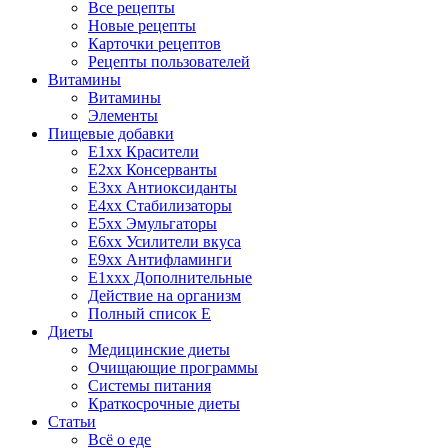
Все рецепты
Новые рецепты
Карточки рецептов
Рецепты пользователей
Витамины
Витамины
Элементы
Пищевые добавки
E1xx Красители
E2xx Консерванты
E3xx Антиоксиданты
E4xx Стабилизаторы
E5xx Эмульгаторы
E6xx Усилители вкуса
E9xx Антифламинги
E1xxx Дополнительные
Действие на организм
Полный список E
Диеты
Медицинские диеты
Очищающие программы
Системы питания
Краткосрочные диеты
Статьи
Всё о еде