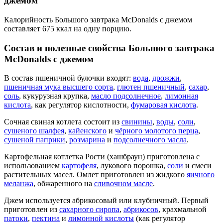
джемом
Калорийность Большого завтрака McDonalds с джемом
составляет 675 ккал на одну порцию.
Состав и полезные свойства Большого завтрака
McDonalds с джемом
В состав пшеничной булочки входят:
вода
,
дрожжи
,
пшеничная мука высшего сорта
,
глютен пшеничный
,
сахар
,
соль
, кукурузная крупка,
масло подсолнечное
,
лимонная
кислота
, как регулятор кислотности,
фумаровая кислота
.
Сочная свиная котлета состоит из
свинины
,
воды
,
соли
,
сушеного шалфея
,
кайенского
и
чёрного молотого перца
,
сушеной паприки
,
розмарина
и
подсолнечного масла
.
Картофельная котлетка Рости (хашбраун) приготовлена с
использованием
картофеля
, лукового порошка,
соли
и смеси
растительных масел. Омлет приготовлен из жидкого
яичного
меланжа
, обжаренного на
сливочном масле
.
Джем используется абрикосовый или клубничный. Первый
приготовлен из
сахарного сиропа
,
абрикосов
, крахмальной
патоки
,
пектина
и
лимонной кислоты
(как регулятор