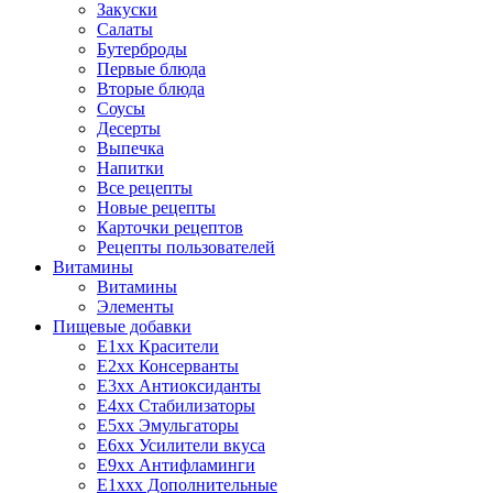
Закуски
Салаты
Бутерброды
Первые блюда
Вторые блюда
Соусы
Десерты
Выпечка
Напитки
Все рецепты
Новые рецепты
Карточки рецептов
Рецепты пользователей
Витамины
Витамины
Элементы
Пищевые добавки
E1xx Красители
E2xx Консерванты
E3xx Антиоксиданты
E4xx Стабилизаторы
E5xx Эмульгаторы
E6xx Усилители вкуса
E9xx Антифламинги
E1xxx Дополнительные