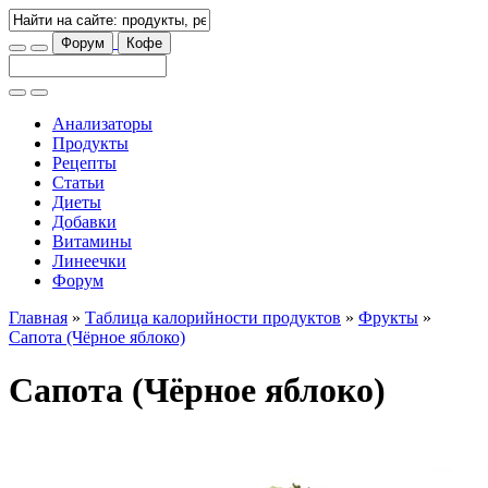
Форум
Кофе
Анализаторы
Продукты
Рецепты
Статьи
Диеты
Добавки
Витамины
Линеечки
Форум
Главная
»
Таблица калорийности продуктов
»
Фрукты
»
Сапота (Чёрное яблоко)
Сапота (Чёрное яблоко)