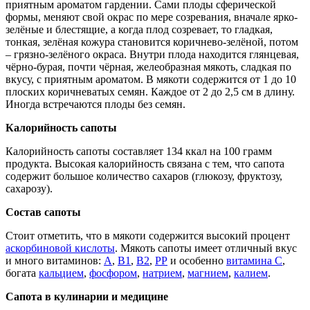
приятным ароматом гардении. Сами плоды сферической
формы, меняют свой окрас по мере созревания, вначале ярко-
зелёные и блестящие, а когда плод созревает, то гладкая,
тонкая, зелёная кожура становится коричнево-зелёной, потом
– грязно-зелёного окраса. Внутри плода находится глянцевая,
чёрно-бурая, почти чёрная, желеобразная мякоть, сладкая по
вкусу, с приятным ароматом. В мякоти содержится от 1 до 10
плоских коричневатых семян. Каждое от 2 до 2,5 см в длину.
Иногда встречаются плоды без семян.
Калорийность сапоты
Калорийность сапоты составляет 134 ккал на 100 грамм
продукта. Высокая калорийность связана с тем, что сапота
содержит большое количество сахаров (глюкозу, фруктозу,
сахарозу).
Состав сапоты
Стоит отметить, что в мякоти содержится высокий процент
аскорбиновой кислоты
. Мякоть сапоты имеет отличный вкус
и много витаминов:
А
,
В1
,
В2
,
РР
и особенно
витамина С
,
богата
кальцием
,
фосфором
,
натрием
,
магнием
,
калием
.
Сапота в кулинарии и медицине