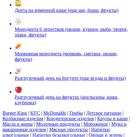
Диета на ячменной каше (еще щи, борщ, фрукты)
Монодиета 6 лепестков (овощи, курица, рыба, творог,
злаки, фрукты)
Морковная монодиета (морковь, сметана, овощи,
фрукты)
Разгрузочный день на йогурте (еще ягоды и фрукты)
Разгрузочный день на фруктах (апельсины, киви,
клубника)
Burger King
|
KFC
|
McDonalds
|
Грибы
|
Детское питание
|
Колбасные изделия
|
Кондитерские изделия
|
Крупы и каши
|
Масла и жиры
|
Молочные продукты
|
Мороженое
|
Мука и
макаронные изделия
|
Мясные продукты
|
Напитки
алкогольные
|
Напитки безалкогольные
|
Овощи и зелень
|