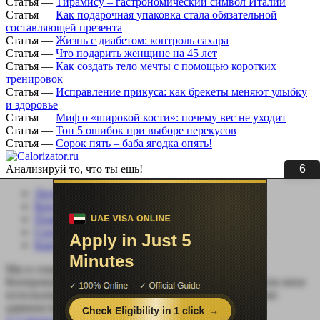
Статья
—
Тирамису – гастрономический символ Италии
Статья
—
Как подарочная упаковка стала обязательной
составляющей презента
Статья
—
Жизнь с диабетом: контроль сахара
Статья
—
Что подарить женщине на 45 лет
Статья
—
Как создать тело мечты с помощью коротких
тренировок
Статья
—
Исправление прикуса: как брекеты меняют улыбку
и здоровье
Статья
—
Миф о «широкой кости»: почему вес не уходит
Статья
—
Топ 5 ошибок при выборе перекусов
Статья
—
Сорок пять – баба ягодка опять!
5
Анализируй то, что ты ешь!
Личный кабинет
Контакты
Помощь сайту
Соцсети
Карта сайта
Мы в социальных сетях:
Копирование, перепечатка (целиком или частично) или иное
использование материала без письменного разрешения
администрации сайта Calorizator.ru не допускается.