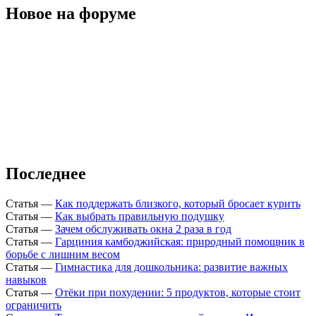
Новое на форуме
Последнее
Статья
—
Как поддержать близкого, который бросает курить
Статья
—
Как выбрать правильную подушку
Статья
—
Зачем обслуживать окна 2 раза в год
Статья
—
Гарциния камбоджийская: природный помощник в
борьбе с лишним весом
Статья
—
Гимнастика для дошкольника: развитие важных
навыков
Статья
—
Отёки при похудении: 5 продуктов, которые стоит
ограничить