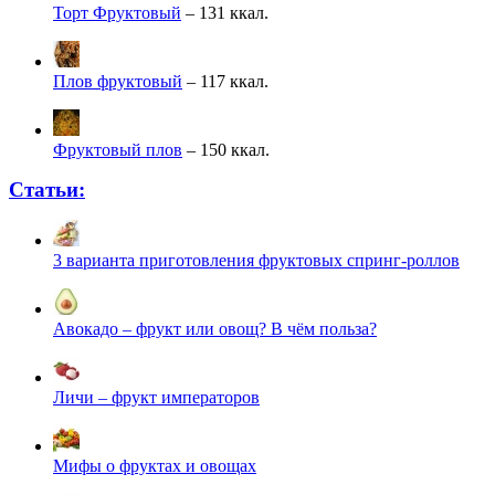
Торт Фруктовый
– 131 ккал.
Плов фруктовый
– 117 ккал.
Фруктовый плов
– 150 ккал.
Статьи:
3 варианта приготовления фруктовых спринг-роллов
Авокадо – фрукт или овощ? В чём польза?
Личи – фрукт императоров
Мифы о фруктах и овощах