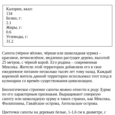
Калории, ккал:
134
Белки, г:
2.1
Жиры, г:
0.6
Углеводы, г:
31.2
Сапота (чёрное яблоко, чёрная или шоколадная хурма) –
красивое, вечнозелёное, медленно растущее дерево, высотой
25 метров, с чёрной корой. Его родина – современная
Мексика. Жители этой территории добавляли его в свое
ежедневное питание несколько тысяч лет тому назад. Каждый
коренной житель данной территории использовал этот плод в
кулинарии со времён существования цивилизации.
Биологическое строение сапоты можно отнести к роду
Хурма
по его характерным признакам. Выращивают северную
сапоту или шоколадную хурму в таких странах, как Мексика,
Филиппины, Гавайские острова, Антильские острова.
Цветочки сапоты на деревьях белые, 1-1,6 см в диаметре, с