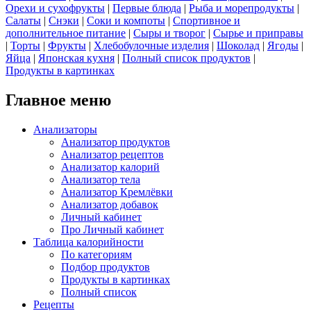
Орехи и сухофрукты
|
Первые блюда
|
Рыба и морепродукты
|
Салаты
|
Снэки
|
Соки и компоты
|
Спортивное и
дополнительное питание
|
Сыры и творог
|
Сырье и приправы
|
Торты
|
Фрукты
|
Хлебобулочные изделия
|
Шоколад
|
Ягоды
|
Яйца
|
Японская кухня
|
Полный список продуктов
|
Продукты в картинках
Главное меню
Анализаторы
Анализатор продуктов
Анализатор рецептов
Анализатор калорий
Анализатор тела
Анализатор Кремлёвки
Анализатор добавок
Личный кабинет
Про Личный кабинет
Таблица калорийности
По категориям
Подбор продуктов
Продукты в картинках
Полный список
Рецепты