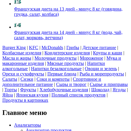
Французская диета на 13 дней - минус 8 кг (говядина,
грудка, салат, колбаса)
Французская диета на 14 дней - минус 8 кг (вода, чай,
салат, морковь, ветчина)
Burger King
|
KFC
|
McDonalds
|
Грибы
|
Детское питание
|
Колбасные изделия
|
Кондитерские изделия
|
Крупы и каши
|
Масла и жиры
|
Молочные продукты
|
Мороженое
|
Мука и
макаронные изделия
|
Мясные продукты
|
Напитки
алкогольные
|
Напитки безалкогольные
|
Овощи и зелень
|
Орехи и сухофрукты
|
Первые блюда
|
Рыба и морепродукты
|
Салаты
|
Снэки
|
Соки и компоты
|
Спортивное и
дополнительное питание
|
Сыры и творог
|
Сырье и приправы
|
Торты
|
Фрукты
|
Хлебобулочные изделия
|
Шоколад
|
Ягоды
|
Яйца
|
Японская кухня
|
Полный список продуктов
|
Продукты в картинках
Главное меню
Анализаторы
Анализатор продуктов