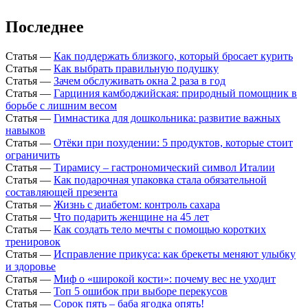
Последнее
Статья
—
Как поддержать близкого, который бросает курить
Статья
—
Как выбрать правильную подушку
Статья
—
Зачем обслуживать окна 2 раза в год
Статья
—
Гарциния камбоджийская: природный помощник в
борьбе с лишним весом
Статья
—
Гимнастика для дошкольника: развитие важных
навыков
Статья
—
Отёки при похудении: 5 продуктов, которые стоит
ограничить
Статья
—
Тирамису – гастрономический символ Италии
Статья
—
Как подарочная упаковка стала обязательной
составляющей презента
Статья
—
Жизнь с диабетом: контроль сахара
Статья
—
Что подарить женщине на 45 лет
Статья
—
Как создать тело мечты с помощью коротких
тренировок
Статья
—
Исправление прикуса: как брекеты меняют улыбку
и здоровье
Статья
—
Миф о «широкой кости»: почему вес не уходит
Статья
—
Топ 5 ошибок при выборе перекусов
Статья
—
Сорок пять – баба ягодка опять!