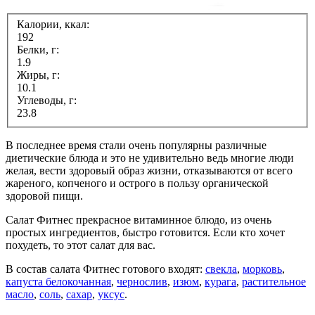
Калории, ккал:
192
Белки, г:
1.9
Жиры, г:
10.1
Углеводы, г:
23.8
В последнее время стали очень популярны различные
диетические блюда и это не удивительно ведь многие люди
желая, вести здоровый образ жизни, отказываются от всего
жареного, копченого и острого в пользу органической
здоровой пищи.
Салат Фитнес прекрасное витаминное блюдо, из очень
простых ингредиентов, быстро готовится. Если кто хочет
похудеть, то этот салат для вас.
В состав салата Фитнес готового входят:
свекла
,
морковь
,
капуста белокочанная
,
чернослив
,
изюм
,
курага
,
растительное
масло
,
соль
,
сахар
,
уксус
.