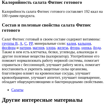
Калорийность салата Фитнес готового
Калорийность салата Фитнес готового составляет 192 ккал на
100 грамм продукта.
Состав и полезные свойства салата Фитнес
готового
Салат Фитнес готовый в своем составе содержит витамины:
группы В
,
А
,
С
,
РР
, минеральные соли:
калия
,
кальция
,
фосфора
и
натрия
,
магния
,
хлора
,
железа
,
фтора
,
цинка
,
йода
.
Также в нем есть клетчатка, белки, углеводы, алкалоиды и
другие полезные вещества (калоризатор). Употребление его
поможет нормализовать работу нервной системы, помогает
справиться с бессонницей, улучшает работу мозга, помогает
восстановить и укрепить защитные силы организма,
благотворно влияет на кровеносные сосуды, улучшает
кровообращение, улучшает аппетит, улучшает пищеварение,
обладает общеукрепляющими и бактерицидными свойствами.
Салаты
Другие интересные материалы