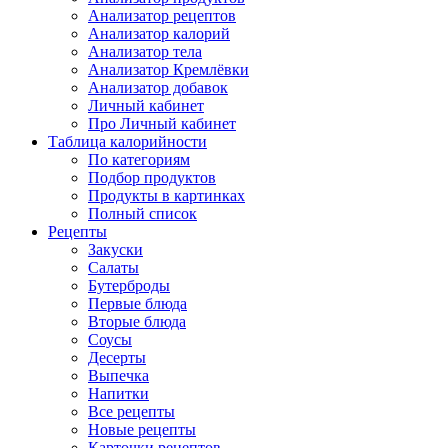
Анализатор рецептов
Анализатор калорий
Анализатор тела
Анализатор Кремлёвки
Анализатор добавок
Личный кабинет
Про Личный кабинет
Таблица калорийности
По категориям
Подбор продуктов
Продукты в картинках
Полный список
Рецепты
Закуски
Салаты
Бутерброды
Первые блюда
Вторые блюда
Соусы
Десерты
Выпечка
Напитки
Все рецепты
Новые рецепты
Карточки рецептов