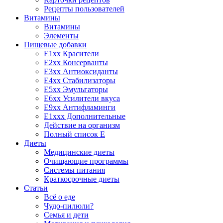
Рецепты пользователей
Витамины
Витамины
Элементы
Пищевые добавки
E1xx Красители
E2xx Консерванты
E3xx Антиоксиданты
E4xx Стабилизаторы
E5xx Эмульгаторы
E6xx Усилители вкуса
E9xx Антифламинги
E1xxx Дополнительные
Действие на организм
Полный список E
Диеты
Медицинские диеты
Очищающие программы
Системы питания
Краткосрочные диеты
Статьи
Всё о еде
Чудо-пилюли?
Семья и дети