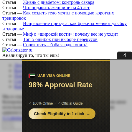
Статья
—
Жизнь с диабетом: контроль сахара
Статья
—
Что подарить женщине на 45 лет
Статья
—
Как создать тело мечты с помощью коротких
тренировок
Статья
—
Исправление прикуса: как брекеты меняют улыбку
и здоровье
Статья
—
Миф о «широкой кости»: почему вес не уходит
Статья
—
Топ 5 ошибок при выборе перекусов
Статья
—
Сорок пять – баба ягодка опять!
3
Анализируй то, что ты ешь!
Личный кабинет
Контакты
Помощь сайту
Соцсети
Карта сайта
Мы в социальных сетях:
Копирование, перепечатка (целиком или частично) или иное
использование материала без письменного разрешения
администрации сайта Calorizator.ru не допускается.
© Calorizator.ru 2008-2026