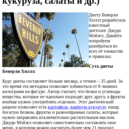
кукуруза, салаты и др.)
Диету Беверли
Хиллз разработала
известный
диетолог Джуди
Мэйзел. Давайте
попробуем
разобраться во
всех её тонкостях
и правилах.
Суть диеты
Беверли Хиллз:
Курс диеты составляет больше месяца, а точнее – 35 дней. За
это время эта методика позволяет избавиться от 8 лишних
килограмм на фигуре. Автор считает, что белки и углеводы
вещества, которые не идеально подходят друг другу, а фрукты
вообще нужно употреблять отдельно. Этот диетический
рацион позволяет есть
картофель
,
варёную кукурузу
, пищу,
богатую белком, фрукты и разнообразные салаты, которые
нужно заправлять исключительно растительным маслом.
Джуди Мэйзел позволяет самостоятельно составлять свое
меню, в котором можно насчитать более чем 21 продукт.