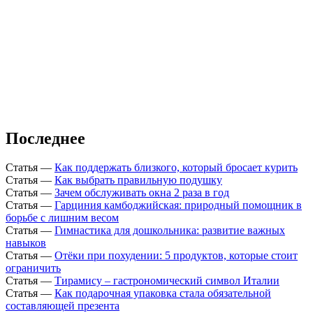
Последнее
Статья
—
Как поддержать близкого, который бросает курить
Статья
—
Как выбрать правильную подушку
Статья
—
Зачем обслуживать окна 2 раза в год
Статья
—
Гарциния камбоджийская: природный помощник в
борьбе с лишним весом
Статья
—
Гимнастика для дошкольника: развитие важных
навыков
Статья
—
Отёки при похудении: 5 продуктов, которые стоит
ограничить
Статья
—
Тирамису – гастрономический символ Италии
Статья
—
Как подарочная упаковка стала обязательной
составляющей презента