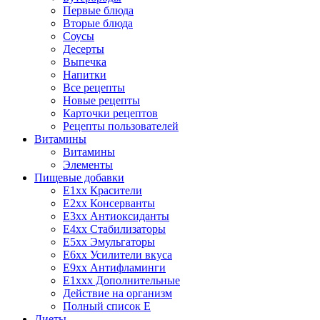
Первые блюда
Вторые блюда
Соусы
Десерты
Выпечка
Напитки
Все рецепты
Новые рецепты
Карточки рецептов
Рецепты пользователей
Витамины
Витамины
Элементы
Пищевые добавки
E1xx Красители
E2xx Консерванты
E3xx Антиоксиданты
E4xx Стабилизаторы
E5xx Эмульгаторы
E6xx Усилители вкуса
E9xx Антифламинги
E1xxx Дополнительные
Действие на организм
Полный список E
Диеты