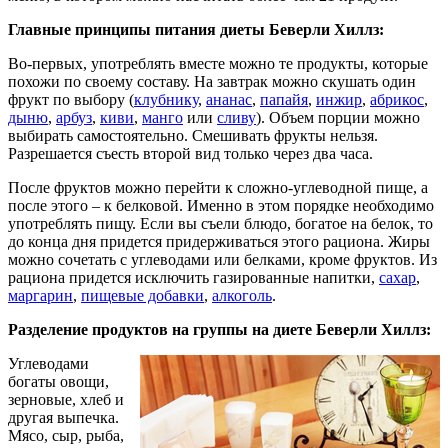
Главные принципы питания диеты Беверли Хиллз:
Во-первых, употреблять вместе можно те продукты, которые
похожи по своему составу. На завтрак можно скушать один
фрукт по выбору (
клубнику
,
ананас
,
папайя
,
инжир
,
абрикос
,
дыню
,
арбуз
,
киви
,
манго
или
сливу
). Объем порции можно
выбирать самостоятельно. Смешивать фрукты нельзя.
Разрешается съесть второй вид только через два часа.
После фруктов можно перейти к сложно-углеводной пище, а
после этого – к белковой. Именно в этом порядке необходимо
употреблять пищу. Если вы съели блюдо, богатое на белок, то
до конца дня придется придерживаться этого рациона. Жиры
можно сочетать с углеводами или белками, кроме фруктов. Из
рациона придется исключить газированные напитки,
сахар
,
маргарин
,
пищевые добавки
,
алкоголь
.
Разделение продуктов на группы на диете Беверли Хиллз:
Углеводами
богаты овощи,
зерновые, хлеб и
другая выпечка.
Мясо, сыр, рыба,