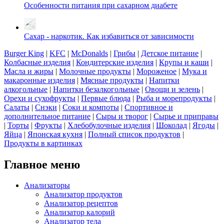
Особенности питания при сахарном диабете
Сахар - наркотик. Как избавиться от зависимости
Burger King
|
KFC
|
McDonalds
|
Грибы
|
Детское питание
|
Колбасные изделия
|
Кондитерские изделия
|
Крупы и каши
|
Масла и жиры
|
Молочные продукты
|
Мороженое
|
Мука и
макаронные изделия
|
Мясные продукты
|
Напитки
алкогольные
|
Напитки безалкогольные
|
Овощи и зелень
|
Орехи и сухофрукты
|
Первые блюда
|
Рыба и морепродукты
|
Салаты
|
Снэки
|
Соки и компоты
|
Спортивное и
дополнительное питание
|
Сыры и творог
|
Сырье и приправы
|
Торты
|
Фрукты
|
Хлебобулочные изделия
|
Шоколад
|
Ягоды
|
Яйца
|
Японская кухня
|
Полный список продуктов
|
Продукты в картинках
Главное меню
Анализаторы
Анализатор продуктов
Анализатор рецептов
Анализатор калорий
Анализатор тела