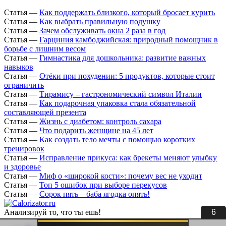
Статья
—
Как поддержать близкого, который бросает курить
Статья
—
Как выбрать правильную подушку
Статья
—
Зачем обслуживать окна 2 раза в год
Статья
—
Гарциния камбоджийская: природный помощник в
борьбе с лишним весом
Статья
—
Гимнастика для дошкольника: развитие важных
навыков
Статья
—
Отёки при похудении: 5 продуктов, которые стоит
ограничить
Статья
—
Тирамису – гастрономический символ Италии
Статья
—
Как подарочная упаковка стала обязательной
составляющей презента
Статья
—
Жизнь с диабетом: контроль сахара
Статья
—
Что подарить женщине на 45 лет
Статья
—
Как создать тело мечты с помощью коротких
тренировок
Статья
—
Исправление прикуса: как брекеты меняют улыбку
и здоровье
Статья
—
Миф о «широкой кости»: почему вес не уходит
Статья
—
Топ 5 ошибок при выборе перекусов
Статья
—
Сорок пять – баба ягодка опять!
6
Анализируй то, что ты ешь!