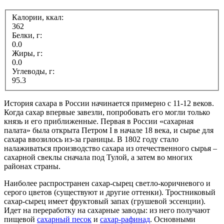
Калории, ккал:
362
Белки, г:
0.0
Жиры, г:
0.0
Углеводы, г:
95.3
История сахара в России начинается примерно с 11-12 веков.
Когда сахар впервые завезли, попробовать его могли только
князь и его приближенные. Первая в России «сахарная
палата» была открыта Петром I в начале 18 века, и сырье для
сахара ввозилось из-за границы. В 1802 году стало
налаживаться производство сахара из отечественного сырья –
сахарной свеклы сначала под Тулой, а затем во многих
районах страны.
Наиболее распространен сахар-сырец светло-коричневого и
серого цветов (существуют и другие оттенки). Тростниковый
сахар-сырец имеет фруктовый запах (грушевой эссенции).
Идет на переработку на сахарные заводы: из него получают
пищевой
сахарный песок
и
сахар-рафинад
. Основными