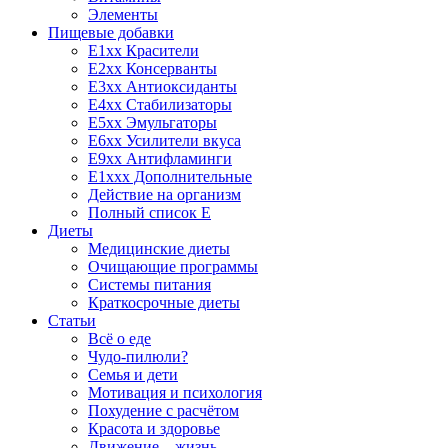
Элементы
Пищевые добавки
E1xx Красители
E2xx Консерванты
E3xx Антиоксиданты
E4xx Стабилизаторы
E5xx Эмульгаторы
E6xx Усилители вкуса
E9xx Антифламинги
E1xxx Дополнительные
Действие на организм
Полный список E
Диеты
Медицинские диеты
Очищающие программы
Системы питания
Краткосрочные диеты
Статьи
Всё о еде
Чудо-пилюли?
Семья и дети
Мотивация и психология
Похудение с расчётом
Красота и здоровье
Движение – жизнь