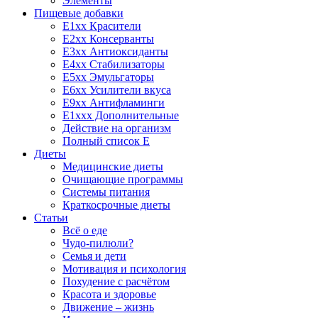
Элементы
Пищевые добавки
E1xx Красители
E2xx Консерванты
E3xx Антиоксиданты
E4xx Стабилизаторы
E5xx Эмульгаторы
E6xx Усилители вкуса
E9xx Антифламинги
E1xxx Дополнительные
Действие на организм
Полный список E
Диеты
Медицинские диеты
Очищающие программы
Системы питания
Краткосрочные диеты
Статьи
Всё о еде
Чудо-пилюли?
Семья и дети
Мотивация и психология
Похудение с расчётом
Красота и здоровье
Движение – жизнь