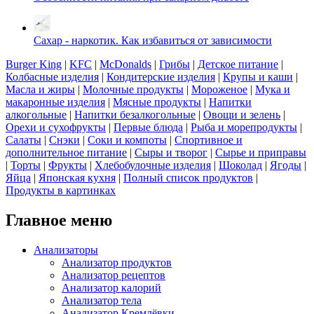
Сахар - наркотик. Как избавиться от зависимости
Burger King
|
KFC
|
McDonalds
|
Грибы
|
Детское питание
|
Колбасные изделия
|
Кондитерские изделия
|
Крупы и каши
|
Масла и жиры
|
Молочные продукты
|
Мороженое
|
Мука и
макаронные изделия
|
Мясные продукты
|
Напитки
алкогольные
|
Напитки безалкогольные
|
Овощи и зелень
|
Орехи и сухофрукты
|
Первые блюда
|
Рыба и морепродукты
|
Салаты
|
Снэки
|
Соки и компоты
|
Спортивное и
дополнительное питание
|
Сыры и творог
|
Сырье и приправы
|
Торты
|
Фрукты
|
Хлебобулочные изделия
|
Шоколад
|
Ягоды
|
Яйца
|
Японская кухня
|
Полный список продуктов
|
Продукты в картинках
Главное меню
Анализаторы
Анализатор продуктов
Анализатор рецептов
Анализатор калорий
Анализатор тела
Анализатор Кремлёвки