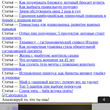
Статья
—
Как поддержать близкого, который бросает курить
Статья
—
Как выбрать правильную подушку
Статья
—
Зачем обслуживать окна 2 раза в год
Статья
—
Гарциния камбоджийская: природный помощник в
борьбе с лишним весом
Статья
—
Гимнастика для дошкольника: развитие важных
навыков
Статья
—
Отёки при похудении: 5 продуктов, которые стоит
ограничить
Статья
—
Тирамису – гастрономический символ Италии
Статья
—
Как подарочная упаковка стала обязательной
составляющей презента
Статья
—
Жизнь с диабетом: контроль сахара
Статья
—
Что подарить женщине на 45 лет
Статья
—
Как создать тело мечты с помощью коротких
тренировок
Статья
—
Исправление прикуса: как брекеты меняют улыбку
и здоровье
Статья
—
Миф о «широкой кости»: почему вес не уходит
Статья
—
Топ 5 ошибок при выборе перекусов
Статья
—
Сорок пять – баба ягодка опять!
3
Анализируй то, что ты ешь!
Личный кабинет