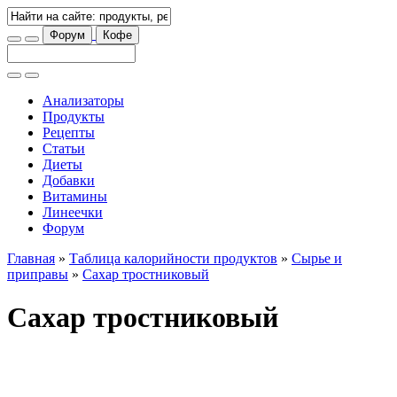
Форум
Кофе
Анализаторы
Продукты
Рецепты
Статьи
Диеты
Добавки
Витамины
Линеечки
Форум
Главная
»
Таблица калорийности продуктов
»
Сырье и
приправы
»
Сахар тростниковый
Сахар тростниковый