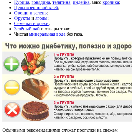
Курица
,
говядина
,
телятина
,
индейка
, мясо
кролика
;
Цельнозерновой хлеб
;
Овощи и зелень
;
Фрукты
и
ягоды
;
Семечки и орехи
;
Зелёный чай
и отвары трав;
Чистая
минеральная вода
без газа.
Обычными рекомендациями служат прогулки на свежем