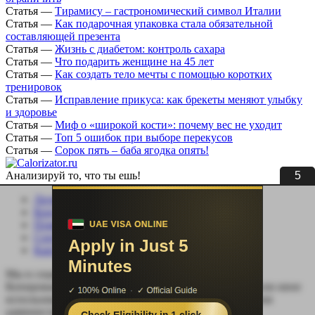
Статья
—
Тирамису – гастрономический символ Италии
Статья
—
Как подарочная упаковка стала обязательной
составляющей презента
Статья
—
Жизнь с диабетом: контроль сахара
Статья
—
Что подарить женщине на 45 лет
Статья
—
Как создать тело мечты с помощью коротких
тренировок
Статья
—
Исправление прикуса: как брекеты меняют улыбку
и здоровье
Статья
—
Миф о «широкой кости»: почему вес не уходит
Статья
—
Топ 5 ошибок при выборе перекусов
Статья
—
Сорок пять – баба ягодка опять!
4
Анализируй то, что ты ешь!
Личный кабинет
Контакты
Помощь сайту
Соцсети
Карта сайта
Мы в социальных сетях:
Копирование, перепечатка (целиком или частично) или иное
использование материала без письменного разрешения
администрации сайта Calorizator.ru не допускается.