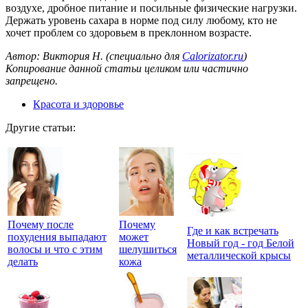
воздухе, дробное питание и посильные физические нагрузки.
Держать уровень сахара в норме под силу любому, кто не
хочет проблем со здоровьем в преклонном возрасте.
Автор: Виктория Н. (специально для
Calorizator.ru
)
Копирование данной статьи целиком или частично
запрещено.
Красота и здоровье
Другие статьи:
Почему после
Почему
Где и как встречать
похудения выпадают
может
Новый год - год Белой
волосы и что с этим
шелушиться
металлической крысы
делать
кожа