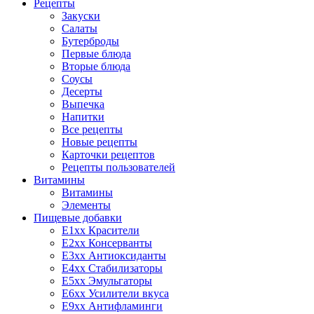
Рецепты
Закуски
Салаты
Бутерброды
Первые блюда
Вторые блюда
Соусы
Десерты
Выпечка
Напитки
Все рецепты
Новые рецепты
Карточки рецептов
Рецепты пользователей
Витамины
Витамины
Элементы
Пищевые добавки
E1xx Красители
E2xx Консерванты
E3xx Антиоксиданты
E4xx Стабилизаторы
E5xx Эмульгаторы
E6xx Усилители вкуса
E9xx Антифламинги