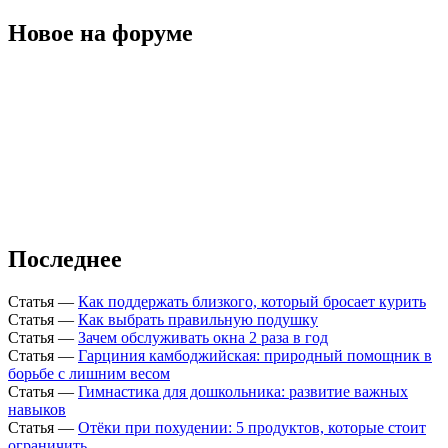
Новое на форуме
Последнее
Статья
—
Как поддержать близкого, который бросает курить
Статья
—
Как выбрать правильную подушку
Статья
—
Зачем обслуживать окна 2 раза в год
Статья
—
Гарциния камбоджийская: природный помощник в
борьбе с лишним весом
Статья
—
Гимнастика для дошкольника: развитие важных
навыков
Статья
—
Отёки при похудении: 5 продуктов, которые стоит
ограничить