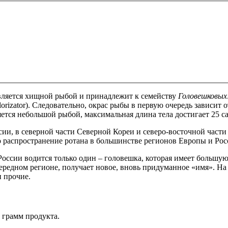
является хищной рыбой и принадлежит к семейству
Головешковых
rizator). Следовательно, окрас рыбы в первую очередь зависит о
ется небольшой рыбой, максимальная длина тела достигает 25 са
ии, в северной части Северной Кореи и северо-восточной части 
о распространение ротана в большинстве регионов Европы и Рос
оссии водится только один – головешка, которая имеет большую 
чередном регионе, получает новое, вновь придуманное «имя». Н
и прочие.
0 грамм продукта.