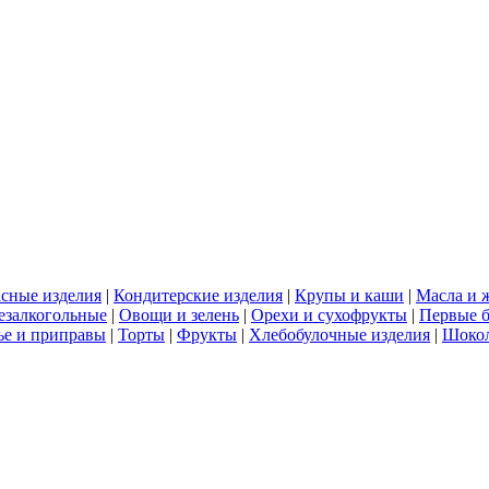
сные изделия
|
Кондитерские изделия
|
Крупы и каши
|
Масла и 
езалкогольные
|
Овощи и зелень
|
Орехи и сухофрукты
|
Первые 
е и приправы
|
Торты
|
Фрукты
|
Хлебобулочные изделия
|
Шоко