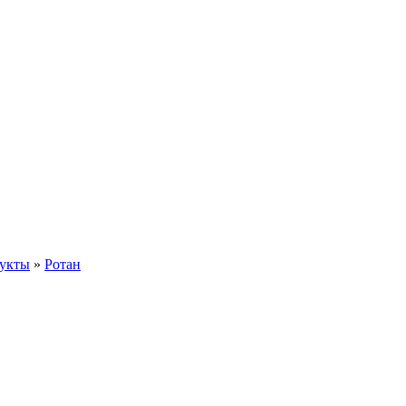
дукты
»
Ротан