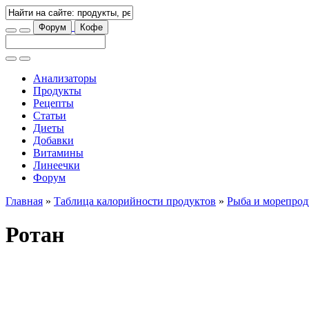
Форум
Кофе
Анализаторы
Продукты
Рецепты
Статьи
Диеты
Добавки
Витамины
Линеечки
Форум
Главная
»
Таблица калорийности продуктов
»
Рыба и морепро
Ротан