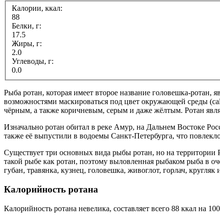
Калории, ккал:
88
Белки, г:
17.5
Жиры, г:
2.0
Углеводы, г:
0.0
Рыба ротан, которая имеет второе название головешка-ротан, 
возможностями маскироваться под цвет окружающей среды (calo
чёрным, а также коричневым, серым и даже жёлтым. Ротан явля
Изначально ротан обитал в реке Амур, на Дальнем Востоке Росс
также её выпустили в водоемы Санкт-Петербурга, что повлекл
Существует три основных вида рыбы ротан, но на территории Р
такой рыбе как ротан, поэтому выловленная рыбаком рыба в о
губан, травянка, кузнец, головешка, живоглот, горлач, кругляк 
Калорийность ротана
Калорийность ротана невелика, составляет всего 88 ккал на 10