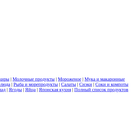
жиры
|
Молочные продукты
|
Мороженое
|
Мука и макаронные
блюда
|
Рыба и морепродукты
|
Салаты
|
Снэки
|
Соки и компоты
лад
|
Ягоды
|
Яйца
|
Японская кухня
|
Полный список продуктов