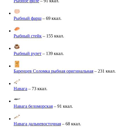
Рыбное филе
– 91 ккал.
Рыбный фарш
– 69 ккал.
Рыбный стейк
– 155 ккал.
Рыбный рулет
– 139 ккал.
Баренцев Соломка рыбная оригинальная
– 231 ккал.
Навага
– 73 ккал.
Навага беломорская
– 91 ккал.
Навага дальневосточная
– 68 ккал.