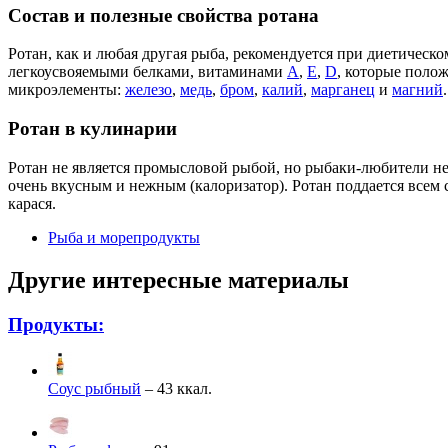
Состав и полезные свойства ротана
Ротан, как и любая другая рыба, рекомендуется при диетическ
легкоусвояемыми белками, витаминами
А
,
Е
,
D
, которые поло
микроэлементы:
железо
,
медь
,
бром
,
калий
,
марганец
и
магний
.
Ротан в кулинарии
Ротан не является промысловой рыбой, но рыбаки-любители не 
очень вкусным и нежным (калоризатор). Ротан поддается всем с
карася.
Рыба и морепродукты
Другие интересные материалы
Продукты:
Соус рыбный
– 43 ккал.