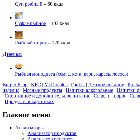
Суп рыбный
– 60 ккал.
Суфле рыбное
– 103 ккал.
Рыбный пирог
– 120 ккал.
Диеты:
Рыбная монодиета (семга, кета, карп, карась, лосось)
Burger King
|
KFC
|
McDonalds
|
Грибы
|
Детское питание
|
Колба
изделия
|
Мясные продукты
|
Напитки алкогольные
|
Напитки б
|
Спортивное и дополнительное питание
|
Сыры и творог
|
Сырь
|
Продукты в картинках
Главное меню
Анализаторы
Анализатор продуктов
Анализатор рецептов