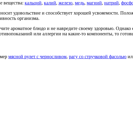
е вещества:
кальций
,
калий
,
железо
,
медь
,
магний
,
натрий
,
фосф
носит удовольствие и способствует хорошей усвояемости. Поло
ивность организма.
учите ароматное блюдо и не навредите своему здоровью. Однако 
противопоказаний или аллергии на какие-то компоненты, то готов
имер
мясной рулет с черносливом
,
рагу со стручковой фасолью
и