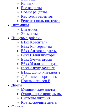
Напитки
Все рецепты
Новые рецепты
Карточки рецептов
Рецепты пользователей
Витамины
Витамины
Элементы
Пищевые добавки
E1xx Красители
E2xx Консерванты
E3xx Антиоксиданты
E4xx Стабилизаторы
E5xx Эмульгаторы
E6xx Усилители вкуса
E9xx Антифламинги
E1xxx Дополнительные
Действие на организм
Полный список E
Диеты
Медицинские диеты
Очищающие программы
Системы питания
Краткосрочные диеты
Статьи