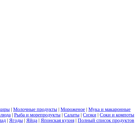
жиры
|
Молочные продукты
|
Мороженое
|
Мука и макаронные
блюда
|
Рыба и морепродукты
|
Салаты
|
Снэки
|
Соки и компоты
лад
|
Ягоды
|
Яйца
|
Японская кухня
|
Полный список продуктов