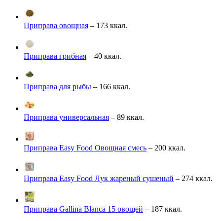
Приправа овощная
– 173 ккал.
Приправа грибная
– 40 ккал.
Приправа для рыбы
– 166 ккал.
Приправа универсальная
– 89 ккал.
Приправа Easy Food Овощная смесь
– 200 ккал.
Приправа Easy Food Лук жареный сушеный
– 274 ккал.
Приправа Gallina Blanca 15 овощей
– 187 ккал.