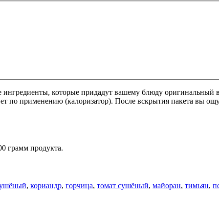
е ингредиенты, которые придадут вашему блюду оригинальный 
ет по применению (калоризатор). После вскрытия пакета вы о
00 грамм продукта.
сушёный
,
кориандр
,
горчица
,
томат сушёный
,
майоран
,
тимьян
,
п