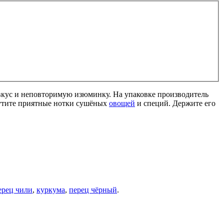
вкус и неповторимую изюминку. На упаковке производитель
щутите приятные нотки сушёных
овощей
и специй. Держите его
ерец чили
,
куркума
,
перец чёрный
.