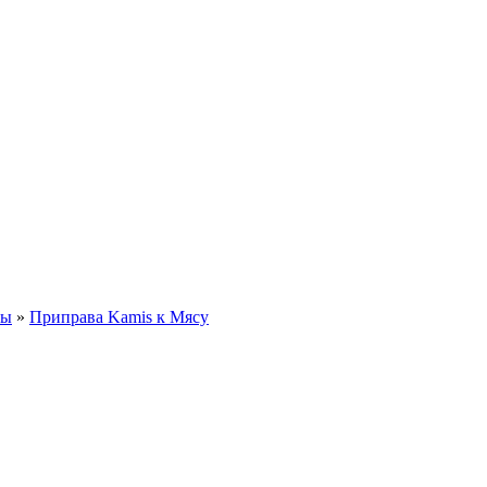
вы
»
Приправа Kamis к Мясу