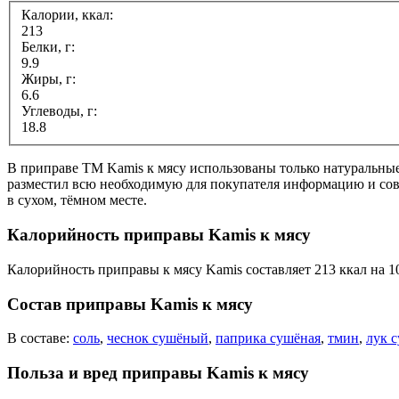
Калории, ккал:
213
Белки, г:
9.9
Жиры, г:
6.6
Углеводы, г:
18.8
В приправе ТМ Kamis к мясу использованы только натуральны
разместил всю необходимую для покупателя информацию и сов
в сухом, тёмном месте.
Калорийность приправы Kamis к мясу
Калорийность приправы к мясу Kamis составляет 213 ккал на 1
Состав приправы Kamis к мясу
В составе:
соль
,
чеснок сушёный
,
паприка сушёная
,
тмин
,
лук 
Польза и вред приправы Kamis к мясу