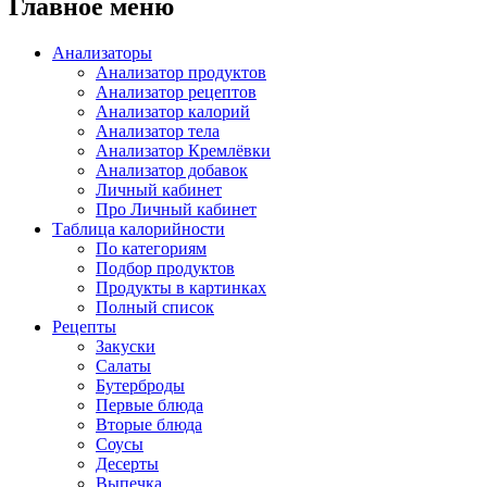
Главное меню
Анализаторы
Анализатор продуктов
Анализатор рецептов
Анализатор калорий
Анализатор тела
Анализатор Кремлёвки
Анализатор добавок
Личный кабинет
Про Личный кабинет
Таблица калорийности
По категориям
Подбор продуктов
Продукты в картинках
Полный список
Рецепты
Закуски
Салаты
Бутерброды
Первые блюда
Вторые блюда
Соусы
Десерты
Выпечка