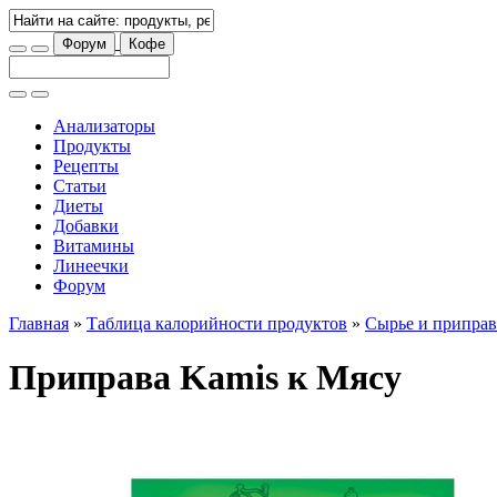
Форум
Кофе
Анализаторы
Продукты
Рецепты
Статьи
Диеты
Добавки
Витамины
Линеечки
Форум
Главная
»
Таблица калорийности продуктов
»
Сырье и припра
Приправа Kamis к Мясу