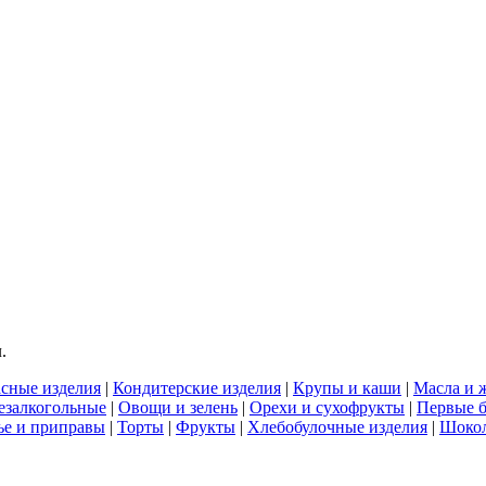
.
сные изделия
|
Кондитерские изделия
|
Крупы и каши
|
Масла и 
езалкогольные
|
Овощи и зелень
|
Орехи и сухофрукты
|
Первые 
е и приправы
|
Торты
|
Фрукты
|
Хлебобулочные изделия
|
Шоко