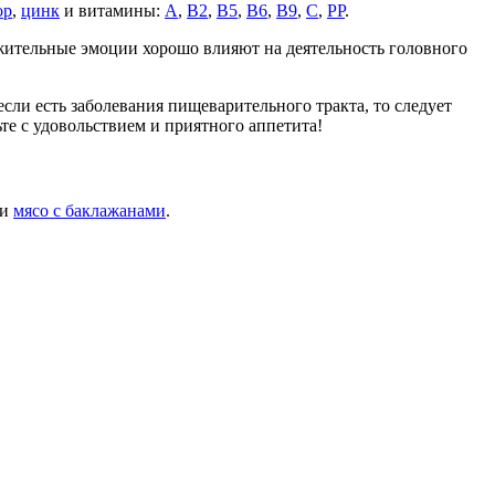
ор
,
цинк
и витамины:
A
,
B2
,
B5
,
B6
,
B9
,
C
,
PP
.
жительные эмоции хорошо влияют на деятельность головного
если есть заболевания пищеварительного тракта, то следует
ьте с удовольствием и приятного аппетита!
ли
мясо с баклажанами
.