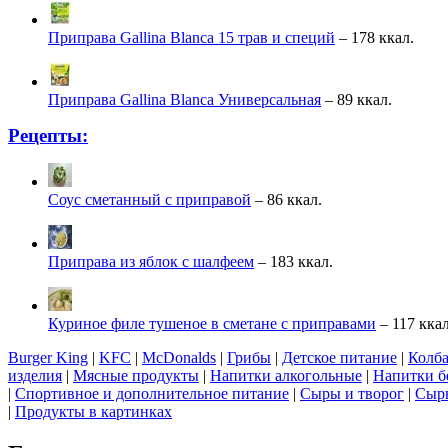
Приправа Gallina Blanca 15 трав и специй
– 178 ккал.
Приправа Gallina Blanca Универсальная
– 89 ккал.
Рецепты:
Соус сметанный с приправой
– 86 ккал.
Приправа из яблок с шалфеем
– 183 ккал.
Куриное филе тушеное в сметане с приправами
– 117 ккал
Burger King
|
KFC
|
McDonalds
|
Грибы
|
Детское питание
|
Колба
изделия
|
Мясные продукты
|
Напитки алкогольные
|
Напитки б
|
Спортивное и дополнительное питание
|
Сыры и творог
|
Сырь
|
Продукты в картинках