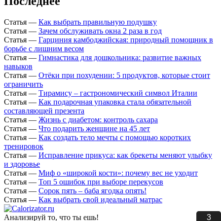
Последнее
Статья
—
Как выбрать правильную подушку
Статья
—
Зачем обслуживать окна 2 раза в год
Статья
—
Гарциния камбоджийская: природный помощник в
борьбе с лишним весом
Статья
—
Гимнастика для дошкольника: развитие важных
навыков
Статья
—
Отёки при похудении: 5 продуктов, которые стоит
ограничить
Статья
—
Тирамису – гастрономический символ Италии
Статья
—
Как подарочная упаковка стала обязательной
составляющей презента
Статья
—
Жизнь с диабетом: контроль сахара
Статья
—
Что подарить женщине на 45 лет
Статья
—
Как создать тело мечты с помощью коротких
тренировок
Статья
—
Исправление прикуса: как брекеты меняют улыбку
и здоровье
Статья
—
Миф о «широкой кости»: почему вес не уходит
Статья
—
Топ 5 ошибок при выборе перекусов
Статья
—
Сорок пять – баба ягодка опять!
Статья
—
Как выбрать свой идеальный матрас
3
Анализируй то, что ты ешь!