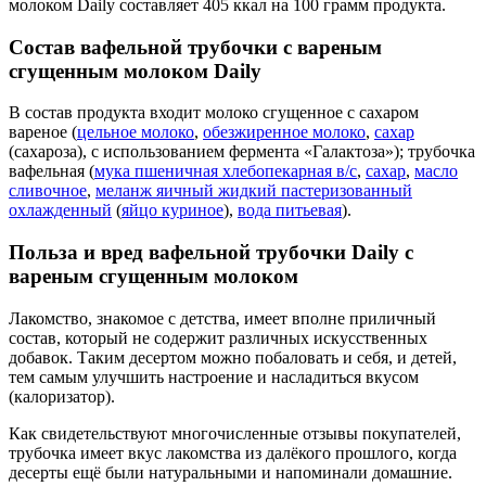
молоком Daily составляет 405 ккал на 100 грамм продукта.
Состав вафельной трубочки с вареным
сгущенным молоком Daily
В состав продукта входит молоко сгущенное с сахаром
вареное (
цельное молоко
,
обезжиренное молоко
,
сахар
(сахароза), с использованием фермента «Галактоза»); трубочка
вафельная (
мука пшеничная хлебопекарная в/с
,
сахар
,
масло
сливочное
,
меланж яичный жидкий пастеризованный
охлажденный
(
яйцо куриное
),
вода питьевая
).
Польза и вред вафельной трубочки Daily с
вареным сгущенным молоком
Лакомство, знакомое с детства, имеет вполне приличный
состав, который не содержит различных искусственных
добавок. Таким десертом можно побаловать и себя, и детей,
тем самым улучшить настроение и насладиться вкусом
(калоризатор).
Как свидетельствуют многочисленные отзывы покупателей,
трубочка имеет вкус лакомства из далёкого прошлого, когда
десерты ещё были натуральными и напоминали домашние.