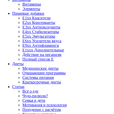
Витамины
Элементы
Пищевые добавки
E1xx Красители
E2xx Консерванты
E3xx Антиоксиданты
E4xx Стабилизаторы
E5xx Эмульгаторы
E6xx Усилители вкуса
E9xx Антифламинги
E1xxx Дополнительные
Действие на организм
Полный список E
Диеты
Медицинские диеты
Очищающие программы
Системы питания
Краткосрочные диеты
Статьи
Всё о еде
Чудо-пилюли?
Семья и дети
Мотивация и психология
Похудение с расчётом