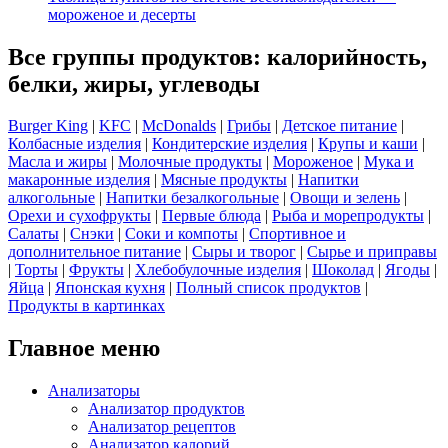
мороженое и десерты
Все группы продуктов: калорийность,
белки, жиры, углеводы
Burger King
|
KFC
|
McDonalds
|
Грибы
|
Детское питание
|
Колбасные изделия
|
Кондитерские изделия
|
Крупы и каши
|
Масла и жиры
|
Молочные продукты
|
Мороженое
|
Мука и
макаронные изделия
|
Мясные продукты
|
Напитки
алкогольные
|
Напитки безалкогольные
|
Овощи и зелень
|
Орехи и сухофрукты
|
Первые блюда
|
Рыба и морепродукты
|
Салаты
|
Снэки
|
Соки и компоты
|
Спортивное и
дополнительное питание
|
Сыры и творог
|
Сырье и приправы
|
Торты
|
Фрукты
|
Хлебобулочные изделия
|
Шоколад
|
Ягоды
|
Яйца
|
Японская кухня
|
Полный список продуктов
|
Продукты в картинках
Главное меню
Анализаторы
Анализатор продуктов
Анализатор рецептов
Анализатор калорий