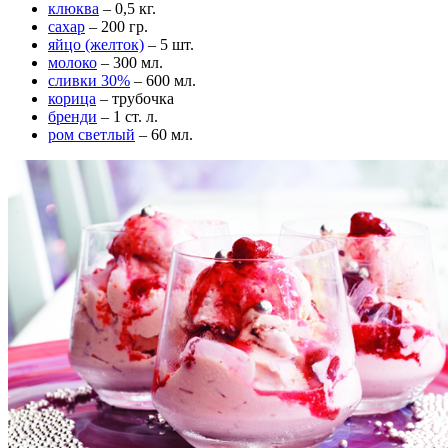
клюква
– 0,5 кг.
сахар
– 200 гр.
яйцо (желток)
– 5 шт.
молоко
– 300 мл.
сливки 30%
– 600 мл.
корица
– трубочка
бренди
– 1 ст. л.
ром светлый
– 60 мл.