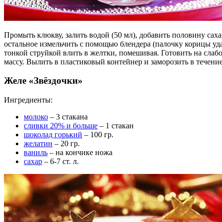
Промыть клюкву, залить водой (50 мл), добавить половину саха
остальное измельчить с помощью блендера (палочку корицы удал
тонкой струйкой влить в желтки, помешивая. Готовить на слаб
массу. Вылить в пластиковый контейнер и заморозить в течени
Желе «Звёздочки»
Ингредиенты:
молоко
– 3 стакана
сливки 20% и больше
– 1 стакан
шоколад горький
– 100 гр.
желатин
– 20 гр.
ваниль
– на кончике ножа
сахар
– 6-7 ст. л.