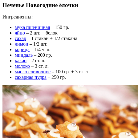
Печенье Новогодние ёлочки
Ингредиенты:
мука пшеничная
– 150 гр.
яйцо
– 2 шт. + белок
сахар
– 1 стакан + 1/2 стакана
лимон
– 1/2 шт.
корица
– 1/4 ч. л.
миндаль
– 200 гр.
какао
– 2 ст. л.
молоко
– 3 ст. л.
масло сливочное
– 100 гр. + 3 ст. л.
сахарная пудра
– 250 гр.