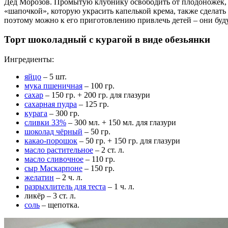
Дед Морозов. Промытую клубнику освободить от плодоножек, ср
«шапочкой», которую украсить капелькой крема, также сделать
поэтому можно к его приготовлению привлечь детей – они будут
Торт шоколадный с курагой в виде обезьянки
Ингредиенты:
яйцо
– 5 шт.
мука пшеничная
– 100 гр.
сахар
– 150 гр. + 200 гр. для глазури
сахарная пудра
– 125 гр.
курага
– 300 гр.
сливки 33%
– 300 мл. + 150 мл. для глазури
шоколад чёрный
– 50 гр.
какао-порошок
– 50 гр. + 150 гр. для глазури
масло растительное
– 2 ст. л.
масло сливочное
– 110 гр.
сыр Маскарпоне
– 150 гр.
желатин
– 2 ч. л.
разрыхлитель для теста
– 1 ч. л.
ликёр – 3 ст. л.
соль
– щепотка.