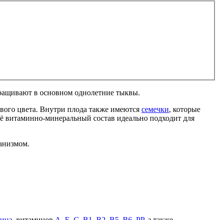
ыращивают в основном однолетние тыквы.
вого цвета. Внутри плода также имеются
семечки
, которые
 Её витаминно-минеральный состав идеально подходит для
ганизмом.
тина
, витаминов
А
,
Е
,
С
,
В1
,
В2
,
В5
,
В6
,
РР
, а также