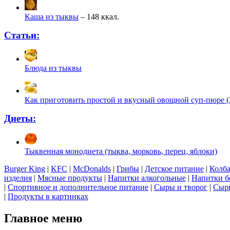
Каша из тыквы
– 148 ккал.
Статьи:
Блюда из тыквы
Как приготовить простой и вкусный овощной суп-пюре (3
Диеты:
Тыквенная монодиета (тыква, морковь, перец, яблоки)
Burger King
|
KFC
|
McDonalds
|
Грибы
|
Детское питание
|
Колба
изделия
|
Мясные продукты
|
Напитки алкогольные
|
Напитки б
|
Спортивное и дополнительное питание
|
Сыры и творог
|
Сырь
|
Продукты в картинках
Главное меню