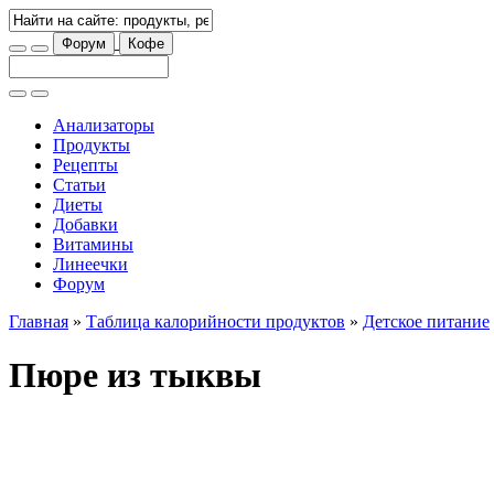
Форум
Кофе
Анализаторы
Продукты
Рецепты
Статьи
Диеты
Добавки
Витамины
Линеечки
Форум
Главная
»
Таблица калорийности продуктов
»
Детское питание
Пюре из тыквы