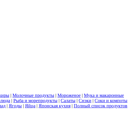
жиры
|
Молочные продукты
|
Мороженое
|
Мука и макаронные
блюда
|
Рыба и морепродукты
|
Салаты
|
Снэки
|
Соки и компоты
лад
|
Ягоды
|
Яйца
|
Японская кухня
|
Полный список продуктов