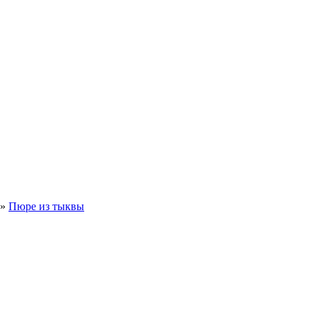
»
Пюре из тыквы