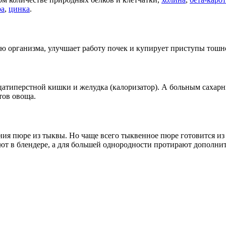
ра
,
цинка
.
ию организма, улучшает работу почек и купирует приступы тош
атиперстной кишки и желудка (калоризатор). А больным сахарн
тов овоща.
ия пюре из тыквы. Но чаще всего тыквенное пюре готовится из
ют в блендере, а для большей однородности протирают дополнит