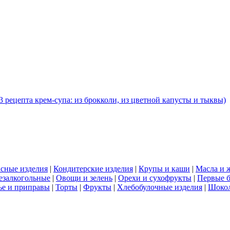
 рецепта крем-супа: из брокколи, из цветной капусты и тыквы)
сные изделия
|
Кондитерские изделия
|
Крупы и каши
|
Масла и 
езалкогольные
|
Овощи и зелень
|
Орехи и сухофрукты
|
Первые 
е и приправы
|
Торты
|
Фрукты
|
Хлебобулочные изделия
|
Шоко