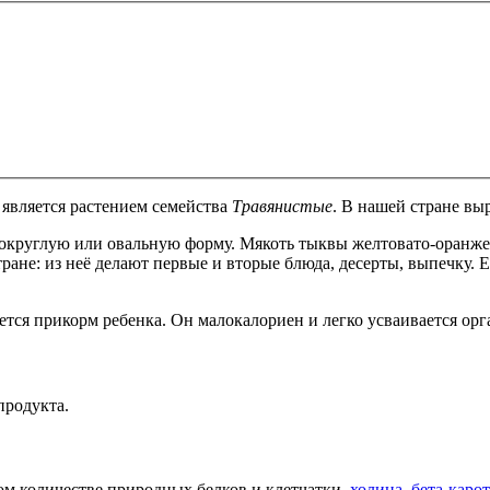
является растением семейства
Травянистые
. В нашей стране в
 округлую или овальную форму. Мякоть тыквы желтовато-оранже
тране: из неё делают первые и вторые блюда, десерты, выпечку.
ется прикорм ребенка. Он малокалориен и легко усваивается ор
продукта.
ом количестве природных белков и клетчатки,
холина
,
бета-каро