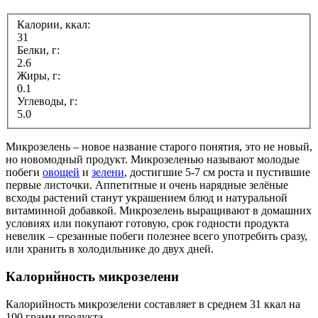
Калории, ккал:
31
Белки, г:
2.6
Жиры, г:
0.1
Углеводы, г:
5.0
Микрозелень – новое название старого понятия, это не новый,
но новомодный продукт. Микрозеленью называют молодые
побеги
овощей
и
зелени
, достигшие 5-7 см роста и пустившие
первые листочки. Аппетитные и очень нарядные зелёные
всходы растений станут украшением блюд и натуральной
витаминной добавкой. Микрозелень выращивают в домашних
условиях или покупают готовую, срок годности продукта
невелик – срезанные побеги полезнее всего употребить сразу,
или хранить в холодильнике до двух дней.
Калорийность микрозелени
Калорийность микрозелени составляет в среднем 31 ккал на
100 грамм продукта.