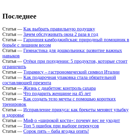
Последнее
Статья
—
Как выбрать правильную подушку
Статья
—
Зачем обслуживать окна 2 раза в год
Статья
—
Гарциния камбоджийская: природный помощник в
борьбе с лишним весом
Статья
—
Гимнастика для дошкольника: развитие важных
навыков
Статья
—
Отёки при похудении: 5 продуктов, которые стоит
ограничить
Статья
—
Тирамису – гастрономический символ Италии
Статья
—
Как подарочная упаковка стала обязательной
составляющей презента
Статья
—
Жизнь с диабетом: контроль сахара
Статья
—
Что подарить женщине на 45 лет
Статья
—
Как создать тело мечты с помощью коротких
тренировок
Статья
—
Исправление прикуса: как брекеты меняют улыбку
и здоровье
Статья
—
Миф о «широкой кости»: почему вес не уходит
Статья
—
Топ 5 ошибок при выборе перекусов
Статья
—
Сорок пять – баба ягодка опять!