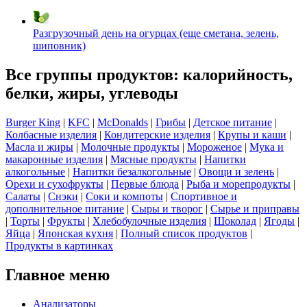
Разгрузочный день на огурцах (еще сметана, зелень,
шиповник)
Все группы продуктов: калорийность,
белки, жиры, углеводы
Burger King
|
KFC
|
McDonalds
|
Грибы
|
Детское питание
|
Колбасные изделия
|
Кондитерские изделия
|
Крупы и каши
|
Масла и жиры
|
Молочные продукты
|
Мороженое
|
Мука и
макаронные изделия
|
Мясные продукты
|
Напитки
алкогольные
|
Напитки безалкогольные
|
Овощи и зелень
|
Орехи и сухофрукты
|
Первые блюда
|
Рыба и морепродукты
|
Салаты
|
Снэки
|
Соки и компоты
|
Спортивное и
дополнительное питание
|
Сыры и творог
|
Сырье и приправы
|
Торты
|
Фрукты
|
Хлебобулочные изделия
|
Шоколад
|
Ягоды
|
Яйца
|
Японская кухня
|
Полный список продуктов
|
Продукты в картинках
Главное меню
Анализаторы