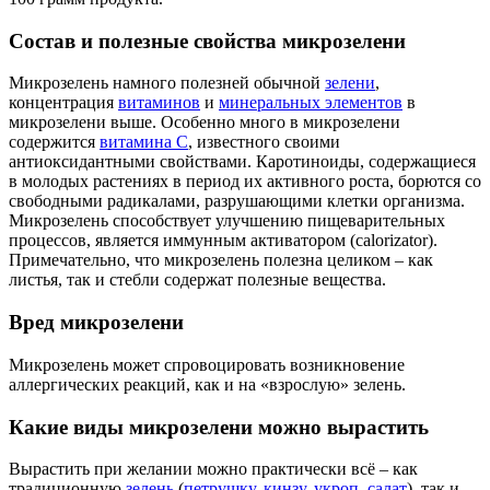
Состав и полезные свойства микрозелени
Микрозелень намного полезней обычной
зелени
,
концентрация
витаминов
и
минеральных элементов
в
микрозелени выше. Особенно много в микрозелени
содержится
витамина С
, известного своими
антиоксидантными свойствами. Каротиноиды, содержащиеся
в молодых растениях в период их активного роста, борются со
свободными радикалами, разрушающими клетки организма.
Микрозелень способствует улучшению пищеварительных
процессов, является иммунным активатором (calorizator).
Примечательно, что микрозелень полезна целиком – как
листья, так и стебли содержат полезные вещества.
Вред микрозелени
Микрозелень может спровоцировать возникновение
аллергических реакций, как и на «взрослую» зелень.
Какие виды микрозелени можно вырастить
Вырастить при желании можно практически всё – как
традиционную
зелень
(
петрушку
,
кинзу
,
укроп
,
салат
), так и