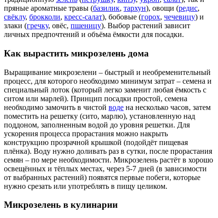
пряные ароматные травы (
базилик
,
тархун
), овощи (
редис
,
свёклу
,
брокколи
,
кресс-салат
), бобовые (
горох
,
чечевицу
) и
злаки (
гречку
, овёс,
пшеницу
). Выбор растений зависит
личных предпочтений и объёма ёмкости для посадки.
Как вырастить микрозелень дома
Выращивание микрозелени – быстрый и необременительный
процесс, для которого необходимо минимум затрат – семена и
специальный лоток (который легко заменит любая ёмкость с
ситом или марлей). Принцип посадки простой, семена
необходимо замочить в чистой
воде
на несколько часов, затем
поместить на решетку (сито, марлю), установленную над
поддоном, заполненным водой до уровня решетки. Для
ускорения процесса прорастания можно накрыть
конструкцию прозрачной крышкой (подойдёт пищевая
плёнка). Воду нужно доливать раз в сутки, после прорастания
семян – по мере необходимости. Микрозелень растёт в хорошо
освещённых и тёплых местах, через 5-7 дней (в зависимости
от выбранных растений) появятся первые побеги, которые
нужно срезать или употреблять в пищу целиком.
Микрозелень в кулинарии