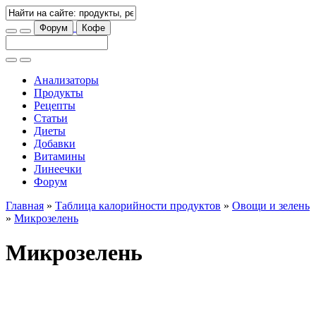
Форум
Кофе
Анализаторы
Продукты
Рецепты
Статьи
Диеты
Добавки
Витамины
Линеечки
Форум
Главная
»
Таблица калорийности продуктов
»
Овощи и зелень
»
Микрозелень
Микрозелень