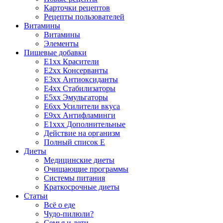
Карточки рецептов
Рецепты пользователей
Витамины
Витамины
Элементы
Пищевые добавки
E1xx Красители
E2xx Консерванты
E3xx Антиоксиданты
E4xx Стабилизаторы
E5xx Эмульгаторы
E6xx Усилители вкуса
E9xx Антифламинги
E1xxx Дополнительные
Действие на организм
Полный список E
Диеты
Медицинские диеты
Очищающие программы
Системы питания
Краткосрочные диеты
Статьи
Всё о еде
Чудо-пилюли?
Семья и дети