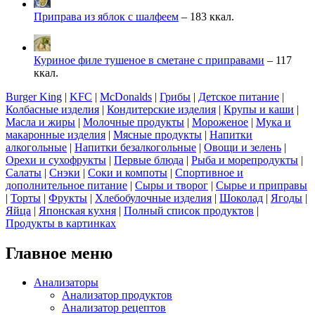
Приправа из яблок с шалфеем
– 183 ккал.
Куриное филе тушеное в сметане с приправами
– 117
ккал.
Burger King
|
KFC
|
McDonalds
|
Грибы
|
Детское питание
|
Колбасные изделия
|
Кондитерские изделия
|
Крупы и каши
|
Масла и жиры
|
Молочные продукты
|
Мороженое
|
Мука и
макаронные изделия
|
Мясные продукты
|
Напитки
алкогольные
|
Напитки безалкогольные
|
Овощи и зелень
|
Орехи и сухофрукты
|
Первые блюда
|
Рыба и морепродукты
|
Салаты
|
Снэки
|
Соки и компоты
|
Спортивное и
дополнительное питание
|
Сыры и творог
|
Сырье и приправы
|
Торты
|
Фрукты
|
Хлебобулочные изделия
|
Шоколад
|
Ягоды
|
Яйца
|
Японская кухня
|
Полный список продуктов
|
Продукты в картинках
Главное меню
Анализаторы
Анализатор продуктов
Анализатор рецептов