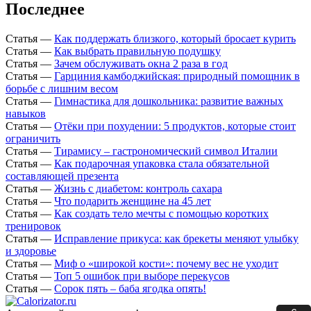
Последнее
Статья
—
Как поддержать близкого, который бросает курить
Статья
—
Как выбрать правильную подушку
Статья
—
Зачем обслуживать окна 2 раза в год
Статья
—
Гарциния камбоджийская: природный помощник в
борьбе с лишним весом
Статья
—
Гимнастика для дошкольника: развитие важных
навыков
Статья
—
Отёки при похудении: 5 продуктов, которые стоит
ограничить
Статья
—
Тирамису – гастрономический символ Италии
Статья
—
Как подарочная упаковка стала обязательной
составляющей презента
Статья
—
Жизнь с диабетом: контроль сахара
Статья
—
Что подарить женщине на 45 лет
Статья
—
Как создать тело мечты с помощью коротких
тренировок
Статья
—
Исправление прикуса: как брекеты меняют улыбку
и здоровье
Статья
—
Миф о «широкой кости»: почему вес не уходит
Статья
—
Топ 5 ошибок при выборе перекусов
Статья
—
Сорок пять – баба ягодка опять!