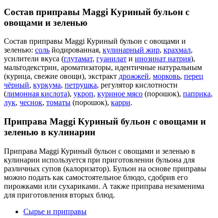
Состав приправы Maggi Куриный бульон с
овощами и зеленью
Состав приправы Maggi Куриный бульон с овощами и
зеленью:
соль
йодированная,
кулинарный жир
,
крахмал
,
усилители вкуса (
глутамат
,
гуанилат
и
инозинат натрия
),
мальтодекстрин, ароматизаторы, идентичные натуральным
(курица, свежие овощи), экстракт
дрожжей
,
морковь
,
перец
чёрный
,
куркума
,
петрушка
, регулятор кислотности
(
лимонная кислота
),
укроп
,
куриное мясо
(порошок),
паприка
,
лук
,
чеснок
,
томаты
(порошок),
карри
.
Приправа Maggi Куриный бульон с овощами и
зеленью в кулинарии
Приправа Maggi Куриный бульон с овощами и зеленью в
кулинарии используется при приготовлении бульона для
различных супов (калоризатор). Бульон на основе приправы
можно подать как самостоятельное блюдо, сдобрив его
пирожками или сухариками. А также приправа незаменима
для приготовления вторых блюд.
Сырье и приправы