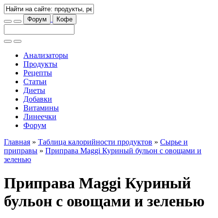
Форум
Кофе
Анализаторы
Продукты
Рецепты
Статьи
Диеты
Добавки
Витамины
Линеечки
Форум
Главная
»
Таблица калорийности продуктов
»
Сырье и
приправы
»
Приправа Maggi Куриный бульон с овощами и
зеленью
Приправа Maggi Куриный
бульон с овощами и зеленью