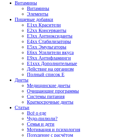
Витамины
Витамины
Элементы
Пищевые добавки
E1xx Красители
E2xx Консерванты
E3xx Антиоксиданты
E4xx Стабилизаторы
E5xx Эмульгаторы
E6xx Усилители вкуса
E9xx Антифламинги
E1xxx Дополнительные
Действие на организм
Полный список E
Диеты
Медицинские диеты
Очищающие программы
Системы питания
Краткосрочные диеты
Статьи
Всё о еде
Чудо-пилюли?
Семья и дети
Мотивация и психология
Похудение с расчётом