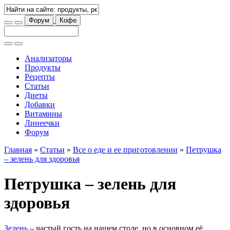
Форум
Кофе
Анализаторы
Продукты
Рецепты
Статьи
Диеты
Добавки
Витамины
Линеечки
Форум
Главная
»
Статьи
»
Все о еде и ее приготовлении
»
Петрушка
– зелень для здоровья
Петрушка – зелень для
здоровья
Зелень
– частый гость на нашем столе, но в основном её