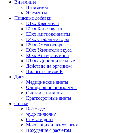
Витамины
Витамины
Элементы
Пищевые добавки
E1xx Красители
E2xx Консерванты
E3xx Антиоксиданты
E4xx Стабилизаторы
E5xx Эмульгаторы
E6xx Усилители вкуса
E9xx Антифламинги
E1xxx Дополнительные
Действие на организм
Полный список E
Диеты
Медицинские диеты
Очищающие программы
Системы питания
Краткосрочные диеты
Статьи
Всё о еде
Чудо-пилюли?
Семья и дети
Мотивация и психология
Похудение с расчётом