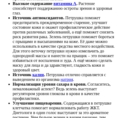
Высокое содержание
витамина А
.
Растение
способствует поддержанию остроты зрения и здоровья
глаз.
Источник антиоксидантов.
Петрушка поможет
предотвратить преждевременное старение, улучшит
состояние кожи и окажет профилактическое действие
против различных заболеваний, а ещё поможет снизить
риск развития рака. Зелень петрушки поможет бороться
с прыщами и высыпаниями на коже. Её даже можно
использовать в качестве средства местного воздействия.
Для этого веточку петрушки нужно измельчить до
однородной массы и нанести на прыщик – это поможет
избавиться от воспаления и зуда. А ещё можно сделать
маску для лица и да здравствуют, гладкость кожи и
здоровый цвет.
Источник
калия
.
Петрушка отлично справляется с
выведением из организма
натрия
.
Нормализация уровня сахара в крови.
Согласитесь,
немаловажный аспект? Ведь зелень выступает
регулятором уровня глюкозы в крови в качестве
профилактики.
Улучшение пищеварения.
Содержащаяся в петрушке
клетчатка помогает нормализовать работу ЖКТ.
Диетологи в один голос выступают за это ароматное
растение. Чем больше зелени в вашем рационе, тем