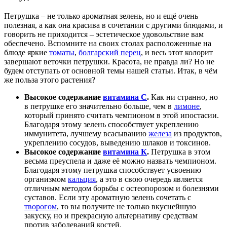
Петрушка – не только ароматная зелень, но и ещё очень
полезная, а как она красива в сочетании с другими блюдами, и
говорить не приходится – эстетическое удовольствие вам
обеспечено. Вспомните на своих столах расположенные на
блюде яркие
томаты
,
болгарский перец
, и весь этот колорит
завершают веточки петрушки. Красота, не правда ли? Но не
будем отступать от основной темы нашей статьи. Итак, в чём
же польза этого растения?
Высокое содержание
витамина С
.
Как ни странно, но
в петрушке его значительно больше, чем в
лимоне
,
который принято считать чемпионом в этой ипостасии.
Благодаря этому зелень способствует укреплению
иммунитета, лучшему всасыванию
железа
из продуктов,
укреплению сосудов, выведению шлаков и токсинов.
Высокое содержание
витамина К
.
Петрушка в этом
весьма преуспела и даже её можно назвать чемпионом.
Благодаря этому петрушка способствует усвоению
организмом
кальция
, а это в свою очередь является
отличным методом борьбы с остеопорозом и болезнями
суставов. Если эту ароматную зелень сочетать с
творогом
, то вы получите не только вкуснейшую
закуску, но и прекрасную альтернативу средствам
против заболеваний костей.