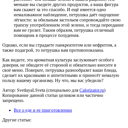
меньше вы съедите других продуктов, а ваша фигура
вам скажет за это спасибо. И ещё имеется одно
немаловажное наблюдение, петрушка даёт ощущение
лёгкости: за обильным застольем сопровождайте свою
трапезу употреблением этой зелени, и тогда переедание
вам не грозит. Таким образом, петрушка отличный
помощник в процессе похудения.
Однако, если вы страдаете панкреатитом или нефритом, а
также подагрой, то петрушка вам противопоказана.
Как видите, эта ароматная культура заслуживает особого
доверия, не обходите её стороной и обязательно внесите в
своё меню. Поверьте, петрушка разнообразит ваши блюда,
сделает их красивыми и аппетитными и принесёт немалую
пользу вашему организму. Ну что, мы вас убедили?
Автор: SvetlayaLSveta (специально для
Calorizator.ru
)
Копирование данной статьи целиком или частично
запрещено.
Все о еде и ее приготовлении
Другие статьи: