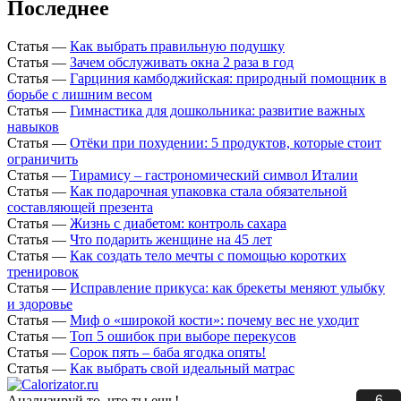
Последнее
Статья
—
Как выбрать правильную подушку
Статья
—
Зачем обслуживать окна 2 раза в год
Статья
—
Гарциния камбоджийская: природный помощник в
борьбе с лишним весом
Статья
—
Гимнастика для дошкольника: развитие важных
навыков
Статья
—
Отёки при похудении: 5 продуктов, которые стоит
ограничить
Статья
—
Тирамису – гастрономический символ Италии
Статья
—
Как подарочная упаковка стала обязательной
составляющей презента
Статья
—
Жизнь с диабетом: контроль сахара
Статья
—
Что подарить женщине на 45 лет
Статья
—
Как создать тело мечты с помощью коротких
тренировок
Статья
—
Исправление прикуса: как брекеты меняют улыбку
и здоровье
Статья
—
Миф о «широкой кости»: почему вес не уходит
Статья
—
Топ 5 ошибок при выборе перекусов
Статья
—
Сорок пять – баба ягодка опять!
Статья
—
Как выбрать свой идеальный матрас
5
Анализируй то, что ты ешь!