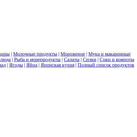
жиры
|
Молочные продукты
|
Мороженое
|
Мука и макаронные
блюда
|
Рыба и морепродукты
|
Салаты
|
Снэки
|
Соки и компоты
лад
|
Ягоды
|
Яйца
|
Японская кухня
|
Полный список продуктов