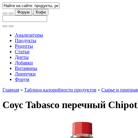
Форум
Кофе
Анализаторы
Продукты
Рецепты
Статьи
Диеты
Добавки
Витамины
Линеечки
Форум
Главная
»
Таблица калорийности продуктов
»
Сырье и припра
Соус Tabasco перечный Chipot