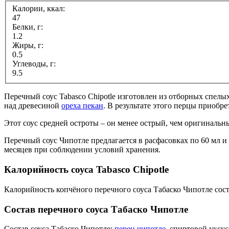
Калории, ккал:
47
Белки, г:
1.2
Жиры, г:
0.5
Углеводы, г:
9.5
Перечный соус Tabasco Chipotle изготовлен из отборных спелы
над древесиной
ореха пекан
. В результате этого перцы приоб
Этот соус средней остроты – он менее острый, чем оригиналь
Перечный соус Чипотле предлагается в расфасовках по 60 мл и 
месяцев при соблюдении условий хранения.
Калорийность соуса Tabasco Chipotle
Калорийность копчёного перечного соуса Табаско Чипотле сост
Состав перечного соуса Табаско Чипотле
Состав соуса Табаско Чипотле:
перец чипотле
, спиртовой уксус