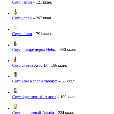
Соус гарум
– 121 ккал.
Соус карри
– 267 ккал.
Соус айоли
– 791 ккал.
Соус четыре перца Heinz
– 440 ккал.
Соус сирача Aroy-D
– 166 ккал.
Соус Like a chef Arrabbiata
– 63 ккал.
Соус брусничный Astoria
– 100 ккал.
Соус горчичный Astoria
– 224 ккал.