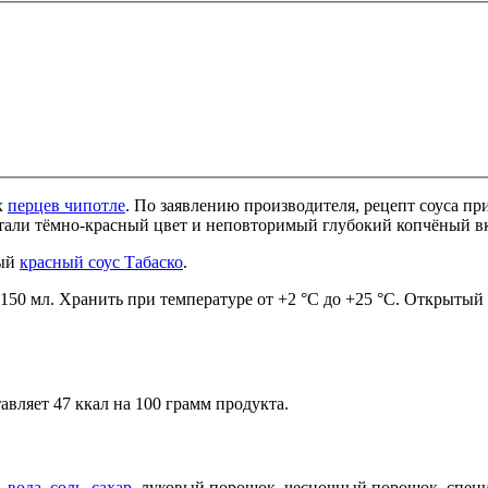
х
перцев чипотле
. По заявлению производителя, рецепт соуса п
ретали тёмно-красный цвет и неповторимый глубокий копчёный в
ный
красный соус Табаско
.
150 мл. Хранить при температуре от +2 °С до +25 °С. Открытый 
авляет 47 ккал на 100 грамм продукта.
,
вода
,
соль
,
сахар
, луковый порошок, чесночный порошок, специ