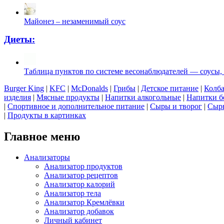
Майонез – незаменимый соус
Диеты:
Таблица пунктов по системе весонаблюдателей — соусы,
Burger King
|
KFC
|
McDonalds
|
Грибы
|
Детское питание
|
Колба
изделия
|
Мясные продукты
|
Напитки алкогольные
|
Напитки б
|
Спортивное и дополнительное питание
|
Сыры и творог
|
Сырь
|
Продукты в картинках
Главное меню
Анализаторы
Анализатор продуктов
Анализатор рецептов
Анализатор калорий
Анализатор тела
Анализатор Кремлёвки
Анализатор добавок
Личный кабинет