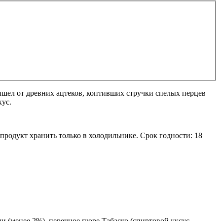
ришел от древних ацтеков, коптивших стручки спелых перцев
кус.
продукт хранить только в холодильнике. Срок годности: 18
и (менее 2%), перечное пюре Табаско (спиртовой уксус,