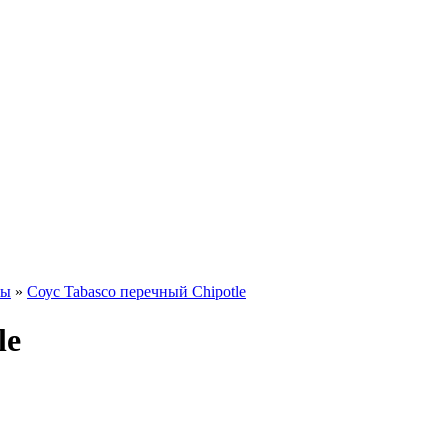
вы
»
Соус Tabasco перечный Chipotle
le