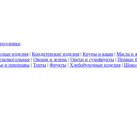
 подливки
сные изделия
|
Кондитерские изделия
|
Крупы и каши
|
Масла и 
езалкогольные
|
Овощи и зелень
|
Орехи и сухофрукты
|
Первые 
е и приправы
|
Торты
|
Фрукты
|
Хлебобулочные изделия
|
Шоко