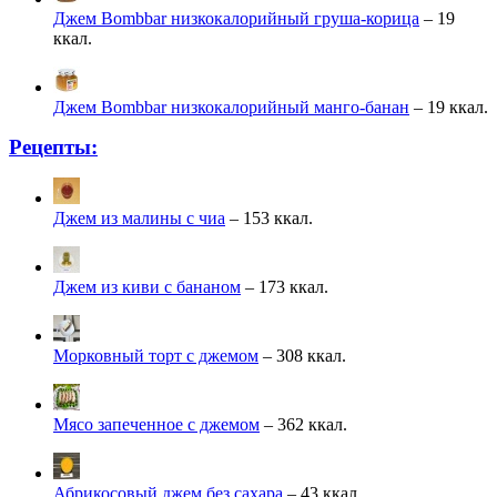
Джем Bombbar низкокалорийный груша-корица
– 19
ккал.
Джем Bombbar низкокалорийный манго-банан
– 19 ккал.
Рецепты:
Джем из малины с чиа
– 153 ккал.
Джем из киви с бананом
– 173 ккал.
Морковный торт с джемом
– 308 ккал.
Мясо запеченное с джемом
– 362 ккал.
Абрикосовый джем без сахара
– 43 ккал.