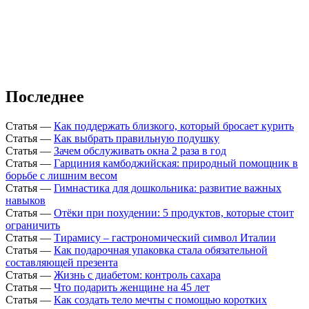
Последнее
Статья
—
Как поддержать близкого, который бросает курить
Статья
—
Как выбрать правильную подушку
Статья
—
Зачем обслуживать окна 2 раза в год
Статья
—
Гарциния камбоджийская: природный помощник в
борьбе с лишним весом
Статья
—
Гимнастика для дошкольника: развитие важных
навыков
Статья
—
Отёки при похудении: 5 продуктов, которые стоит
ограничить
Статья
—
Тирамису – гастрономический символ Италии
Статья
—
Как подарочная упаковка стала обязательной
составляющей презента
Статья
—
Жизнь с диабетом: контроль сахара
Статья
—
Что подарить женщине на 45 лет
Статья
—
Как создать тело мечты с помощью коротких