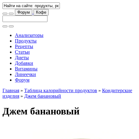
Форум
Кофе
Анализаторы
Продукты
Рецепты
Статьи
Диеты
Добавки
Витамины
Линеечки
Форум
Главная
»
Таблица калорийности продуктов
»
Кондитерские
изделия
»
Джем банановый
Джем банановый