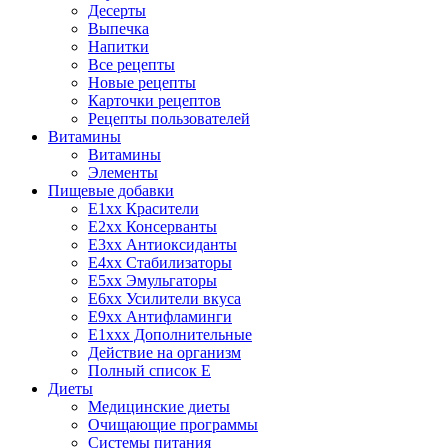
Десерты
Выпечка
Напитки
Все рецепты
Новые рецепты
Карточки рецептов
Рецепты пользователей
Витамины
Витамины
Элементы
Пищевые добавки
E1xx Красители
E2xx Консерванты
E3xx Антиоксиданты
E4xx Стабилизаторы
E5xx Эмульгаторы
E6xx Усилители вкуса
E9xx Антифламинги
E1xxx Дополнительные
Действие на организм
Полный список E
Диеты
Медицинские диеты
Очищающие программы
Системы питания