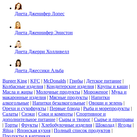
Диета Дженифер Лопес
Диета Дженнифер Энистон
Диета Джерри Холливелл
Диета Джессики Альба
Burger King
|
KFC
|
McDonalds
|
Грибы
|
Детское питание
|
Колбасные изделия
|
Кондитерские изделия
|
Крупы и каши
|
Масла и жиры
|
Молочные продукты
|
Мороженое
|
Мука и
макаронные изделия
|
Мясные продукты
|
Напитки
алкогольные
|
Напитки безалкогольные
|
Овощи и зелень
|
Орехи и сухофрукты
|
Первые блюда
|
Рыба и морепродукты
|
Салаты
|
Снэки
|
Соки и компоты
|
Спортивное и
дополнительное питание
|
Сыры и творог
|
Сырье и приправы
|
Торты
|
Фрукты
|
Хлебобулочные изделия
|
Шоколад
|
Ягоды
|
Яйца
|
Японская кухня
|
Полный список продуктов
|
Продукты в картинках