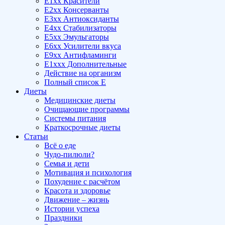
E1xx Красители
E2xx Консерванты
E3xx Антиоксиданты
E4xx Стабилизаторы
E5xx Эмульгаторы
E6xx Усилители вкуса
E9xx Антифламинги
E1xxx Дополнительные
Действие на организм
Полный список E
Диеты
Медицинские диеты
Очищающие программы
Системы питания
Краткосрочные диеты
Статьи
Всё о еде
Чудо-пилюли?
Семья и дети
Мотивация и психология
Похудение с расчётом
Красота и здоровье
Движение – жизнь
Истории успеха
Праздники