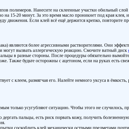
ипов полимеров. Нанесите на склеенные участки обильный сло
тво на 15-20 минут. За это время масло проникнет под края клея,
ду движения. Если клей всё ещё держится крепко, повторите пр
лака) являются более агрессивными растворителями. Они эффект
у и могут вызвать аллергическую реакцию. Смочите ватный диск
е пальцы в разные стороны. После процедуры обязательно вымой
же. Также будьте осторожны с ацетоном, если на руках есть св
ует с клеем, размягчая его. Налейте немного уксуса в ёмкость, 
амым только усугубляют ситуацию. Чтобы этого не случилось, 
о дергать пальцы, есть риск порвать кожу, получить болезненну
ия.
ытки соскоблить клей механически острыми предметами почти в