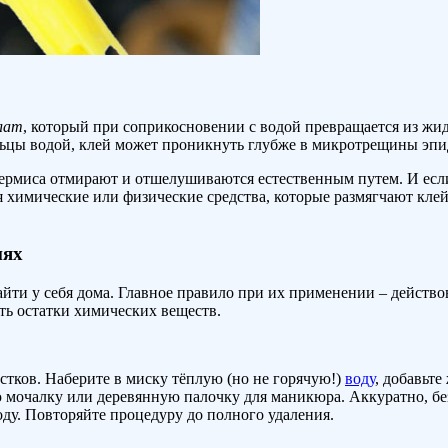
лат
, который при соприкосновении с водой превращается из жид
альцы водой, клей может проникнуть глубже в микротрещины эпид
ермиса отмирают и отшелушиваются естественным путем. И если 
я химические или физические средства, которые размягчают клей
иях
йти у себя дома. Главное правило при их применении – действо
ть остатки химических веществ.
стков. Наберите в миску тёплую (но не горячую!)
воду
, добавьт
ю мочалку или деревянную палочку для маникюра. Аккуратно, без
воду. Повторяйте процедуру до полного удаления.