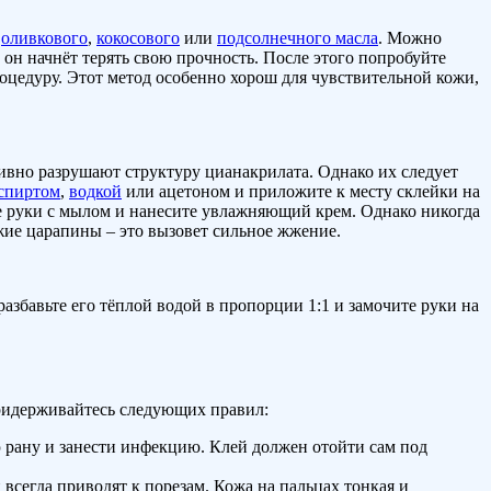
й
оливкового
,
кокосового
или
подсолнечного масла
. Можно
 и он начнёт терять свою прочность. После этого попробуйте
оцедуру. Этот метод особенно хорош для чувствительной кожи,
ивно разрушают структуру цианакрилата. Однако их следует
спиртом
,
водкой
или ацетоном и приложите к месту склейки на
те руки с мылом и нанесите увлажняющий крем. Однако никогда
ежие царапины – это вызовет сильное жжение.
разбавьте его тёплой водой в пропорции 1:1 и замочите руки на
придерживайтесь следующих правил:
ю рану и занести инфекцию. Клей должен отойти сам под
сегда приводят к порезам. Кожа на пальцах тонкая и