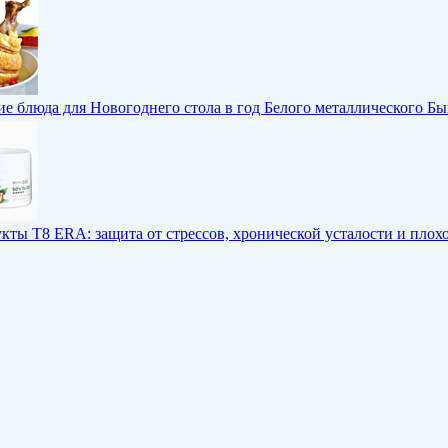
ие блюда для Новогоднего стола в год Белого металлического Бык
кты T8 ERA: защита от стрессов, хронической усталости и плох