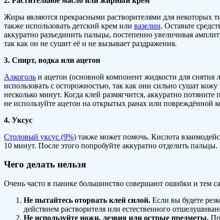
2. Растительное масло или жирный крем
Жиры являются прекрасными растворителями для некоторых т
также использовать детский крем или
вазелин
. Оставьте средс
аккуратно разъединить пальцы, постепенно увеличивая амплиту
так как он не сушит её и не вызывает раздражения.
3. Спирт, водка или ацетон
Алкоголь
и ацетон (основной компонент жидкости для снятия 
использовать с осторожностью, так как они сильно сушат кож
несколько минут. Когда клей размягчится, аккуратно потянит
не используйте ацетон на открытых ранах или повреждённой ко
4. Уксус
Столовый уксус (9%)
также может помочь. Кислота взаимодейств
10 минут. После этого попробуйте аккуратно отделить пальцы.
Чего делать нельзя
Очень часто в панике большинство совершают ошибки и тем с
Не пытайтесь оторвать клей силой.
Если вы будете резк
действием растворителя или естественного отшелушиван
Не используйте ножи, лезвия или острые предметы.
Поп