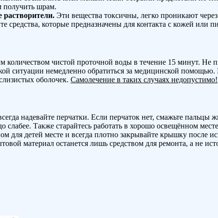
м получить шрам.
е растворители.
Эти вещества токсичны, легко проникают через 
те средства, которые предназначены для контакта с кожей или 
м количеством чистой проточной воды в течение 15 минут. Не п
акой ситуации немедленно обратиться за медицинской помощью.
 слизистых оболочек.
Самолечение в таких случаях недопустимо!
всегда надевайте перчатки. Если перчаток нет, смажьте пальцы
здо слабее. Также старайтесь работать в хорошо освещённом мес
м для детей месте и всегда плотно закрывайте крышку после исп
бытовой материал останется лишь средством для ремонта, а не ис