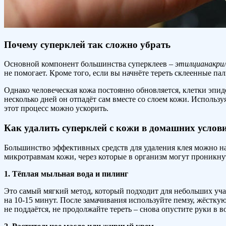
Почему суперклей так сложно убрать
Основной компонент большинства суперклеев –
этилцианакри
не помогает. Кроме того, если вы начнёте тереть склеенные п
Однако человеческая кожа постоянно обновляется, клетки эпид
несколько дней он отпадёт сам вместе со слоем кожи. Использу
этот процесс можно ускорить.
Как удалить суперклей с кожи в домашних услов
Большинство эффективных средств для удаления клея можно на
микротравмам кожи, через которые в организм могут проникну
1. Тёплая мыльная вода и пилинг
Это самый мягкий метод, который подходит для небольших уча
на 10-15 минут. После замачивания используйте пемзу, жёстку
не поддаётся, не продолжайте тереть – снова опустите руки в 