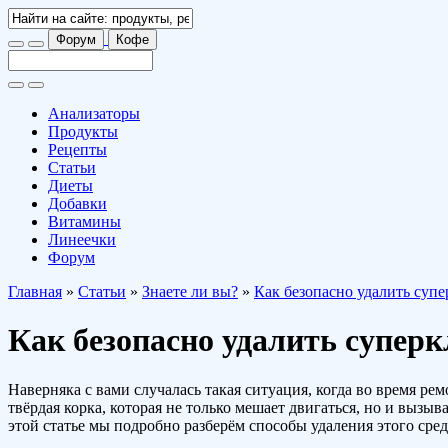
Форум
Кофе
Анализаторы
Продукты
Рецепты
Статьи
Диеты
Добавки
Витамины
Линеечки
Форум
Главная
»
Статьи
»
Знаете ли вы?
»
Как безопасно удалить супе
Как безопасно удалить суперк
Наверняка с вами случалась такая ситуация, когда во время ре
твёрдая корка, которая не только мешает двигаться, но и вызы
этой статье мы подробно разберём способы удаления этого сре