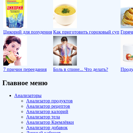
Цикорий для похудения
Как приготовить гороховый суп
Горяч
7 причин переедания
Боль в спине... Что делать?
Проду
Главное меню
Анализаторы
Анализатор продуктов
Анализатор рецептов
Анализатор калорий
Анализатор тела
Анализатор Кремлёвки
Анализатор добавок
Личный кабинет