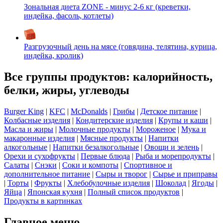
Зональная диета ZONE - минус 2-6 кг (креветки,
индейка, фасоль, котлеты)
Разгрузочный день на мясе (говядина, телятина, курица,
индейка, кролик)
Все группы продуктов: калорийность,
белки, жиры, углеводы
Burger King
|
KFC
|
McDonalds
|
Грибы
|
Детское питание
|
Колбасные изделия
|
Кондитерские изделия
|
Крупы и каши
|
Масла и жиры
|
Молочные продукты
|
Мороженое
|
Мука и
макаронные изделия
|
Мясные продукты
|
Напитки
алкогольные
|
Напитки безалкогольные
|
Овощи и зелень
|
Орехи и сухофрукты
|
Первые блюда
|
Рыба и морепродукты
|
Салаты
|
Снэки
|
Соки и компоты
|
Спортивное и
дополнительное питание
|
Сыры и творог
|
Сырье и приправы
|
Торты
|
Фрукты
|
Хлебобулочные изделия
|
Шоколад
|
Ягоды
|
Яйца
|
Японская кухня
|
Полный список продуктов
|
Продукты в картинках
Главное меню