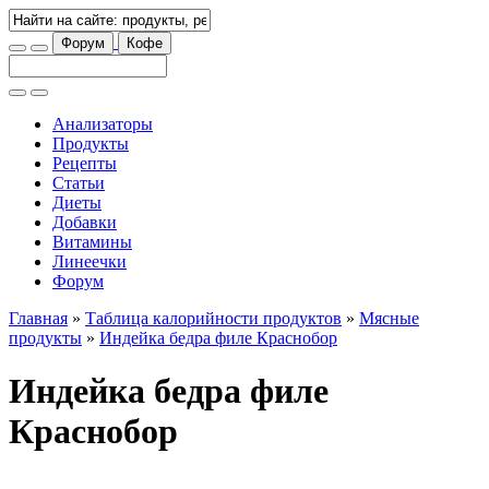
Форум
Кофе
Анализаторы
Продукты
Рецепты
Статьи
Диеты
Добавки
Витамины
Линеечки
Форум
Главная
»
Таблица калорийности продуктов
»
Мясные
продукты
»
Индейка бедра филе Краснобор
Индейка бедра филе
Краснобор