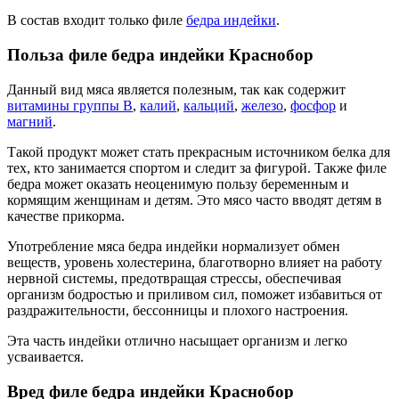
В состав входит только филе
бедра индейки
.
Польза филе бедра индейки Краснобор
Данный вид мяса является полезным, так как содержит
витамины группы B
,
калий
,
кальций
,
железо
,
фосфор
и
магний
.
Такой продукт может стать прекрасным источником белка для
тех, кто занимается спортом и следит за фигурой. Также филе
бедра может оказать неоценимую пользу беременным и
кормящим женщинам и детям. Это мясо часто вводят детям в
качестве прикорма.
Употребление мяса бедра индейки нормализует обмен
веществ, уровень холестерина, благотворно влияет на работу
нервной системы, предотвращая стрессы, обеспечивая
организм бодростью и приливом сил, поможет избавиться от
раздражительности, бессонницы и плохого настроения.
Эта часть индейки отлично насыщает организм и легко
усваивается.
Вред филе бедра индейки Краснобор