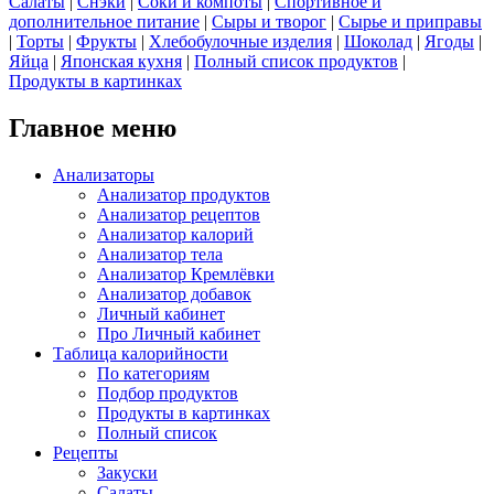
Салаты
|
Снэки
|
Соки и компоты
|
Спортивное и
дополнительное питание
|
Сыры и творог
|
Сырье и приправы
|
Торты
|
Фрукты
|
Хлебобулочные изделия
|
Шоколад
|
Ягоды
|
Яйца
|
Японская кухня
|
Полный список продуктов
|
Продукты в картинках
Главное меню
Анализаторы
Анализатор продуктов
Анализатор рецептов
Анализатор калорий
Анализатор тела
Анализатор Кремлёвки
Анализатор добавок
Личный кабинет
Про Личный кабинет
Таблица калорийности
По категориям
Подбор продуктов
Продукты в картинках
Полный список
Рецепты
Закуски
Салаты