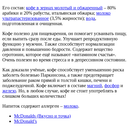
Его состав:
кофе в зернах молотый и обжаренный
– 80%
арабики и 20% рабусты, итальянская обжарка;
молоко
ультрапастеризованное
(3,5% жирности);
вода
,
подготовленная и очищенная.
Кофе полезно для пищеварения, он помогает усваивать пищу,
если выпить сразу после еды. Улучшает репродуктивную
функцию у мужчин. Также способствует нормализации
давления и повышению бодрости. Содержит вещество
серотонин, которое ещё называют «витамином счастья».
Очень полезен во время стресса и в депрессивном состоянии.
Как доказали учёные, кофе способствует уменьшению риска
заболеть болезнью Паркинсона, а также предотвращает
заболевание раком прямой и толстой кишки, печени и
поджелудочной. Кофе включает в составе
магний
,
фосфор
и
железо
. Но, в любом случае, кофе не стоит употреблять в
слишком больших количествах!
Напиток содержит аллерген –
молоко
.
McDonalds (Вкусно и точка)
McDonald’s