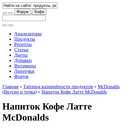
Форум
Кофе
Анализаторы
Продукты
Рецепты
Статьи
Диеты
Добавки
Витамины
Линеечки
Форум
Главная
»
Таблица калорийности продуктов
»
McDonalds
(Вкусно и точка)
»
Напиток Кофе Латте McDonalds
Напиток Кофе Латте
McDonalds