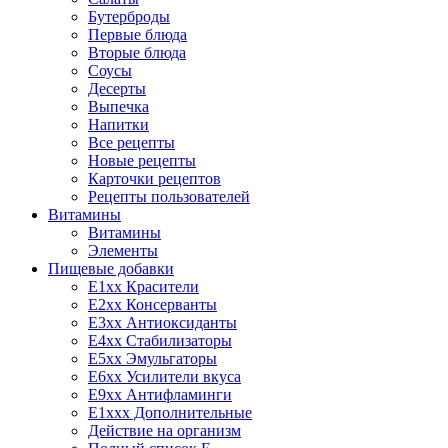
Бутерброды
Первые блюда
Вторые блюда
Соусы
Десерты
Выпечка
Напитки
Все рецепты
Новые рецепты
Карточки рецептов
Рецепты пользователей
Витамины
Витамины
Элементы
Пищевые добавки
E1xx Красители
E2xx Консерванты
E3xx Антиоксиданты
E4xx Стабилизаторы
E5xx Эмульгаторы
E6xx Усилители вкуса
E9xx Антифламинги
E1xxx Дополнительные
Действие на организм