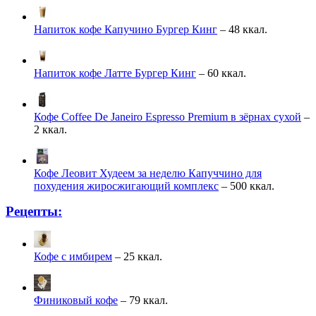
Напиток кофе Капучино Бургер Кинг
– 48 ккал.
Напиток кофе Латте Бургер Кинг
– 60 ккал.
Кофе Coffee De Janeiro Espresso Premium в зёрнах сухой
–
2 ккал.
Кофе Леовит Худеем за неделю Капуччино для
похудения жиросжигающий комплекс
– 500 ккал.
Рецепты:
Кофе с имбирем
– 25 ккал.
Финиковый кофе
– 79 ккал.