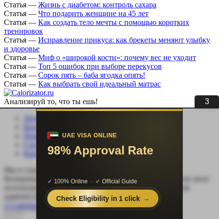
Статья
—
Жизнь с диабетом: контроль сахара
Статья
—
Что подарить женщине на 45 лет
Статья
—
Как создать тело мечты с помощью коротких
тренировок
Статья
—
Исправление прикуса: как брекеты меняют улыбку
и здоровье
Статья
—
Миф о «широкой кости»: почему вес не уходит
Статья
—
Топ 5 ошибок при выборе перекусов
Статья
—
Сорок пять – баба ягодка опять!
Статья
—
Как выбрать свой идеальный матрас
3
Анализируй то, что ты ешь!
Личный кабинет
Контакты
Помощь сайту
Соцсети
Карта сайта
Мы в социальных сетях:
Копирование, перепечатка (целиком или частично) или иное
использование материала без письменного разрешения
администрации сайта Calorizator.ru не допускается.
© Calorizator.ru 2008-2026