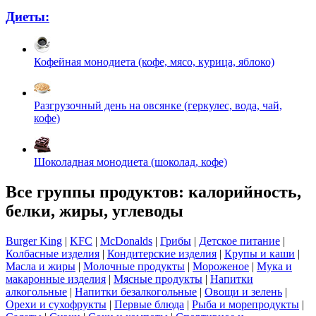
Диеты:
Кофейная монодиета (кофе, мясо, курица, яблоко)
Разгрузочный день на овсянке (геркулес, вода, чай,
кофе)
Шоколадная монодиета (шоколад, кофе)
Все группы продуктов: калорийность,
белки, жиры, углеводы
Burger King
|
KFC
|
McDonalds
|
Грибы
|
Детское питание
|
Колбасные изделия
|
Кондитерские изделия
|
Крупы и каши
|
Масла и жиры
|
Молочные продукты
|
Мороженое
|
Мука и
макаронные изделия
|
Мясные продукты
|
Напитки
алкогольные
|
Напитки безалкогольные
|
Овощи и зелень
|
Орехи и сухофрукты
|
Первые блюда
|
Рыба и морепродукты
|