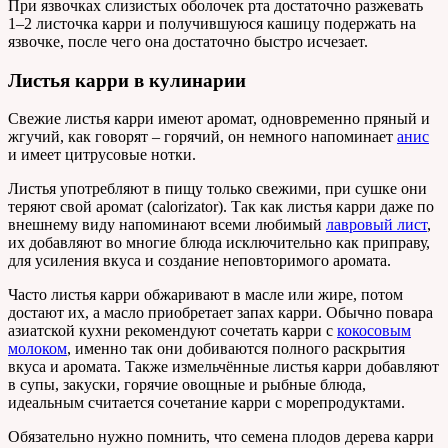
При язвочках слизистых оболочек рта достаточно разжевать
1–2 листочка карри и получившуюся кашицу подержать на
язвочке, после чего она достаточно быстро исчезает.
Листья карри в кулинарии
Свежие листья карри имеют аромат, одновременно пряный и
жгучий, как говорят – горячий, он немного напоминает
анис
и имеет цитрусовые нотки.
Листья употребляют в пищу только свежими, при сушке они
теряют свой аромат (calorizator). Так как листья карри даже по
внешнему виду напоминают всеми любимый
лавровый лист
,
их добавляют во многие блюда исключительно как приправу,
для усиления вкуса и создание неповторимого аромата.
Часто листья карри обжаривают в масле или жире, потом
достают их, а масло приобретает запах карри. Обычно повара
азиатской кухни рекомендуют сочетать карри с
кокосовым
молоком
, именно так они добиваются полного раскрытия
вкуса и аромата. Также измельчённые листья карри добавляют
в супы, закуски, горячие овощные и рыбные блюда,
идеальным считается сочетание карри с морепродуктами.
Обязательно нужно помнить, что семена плодов дерева карри