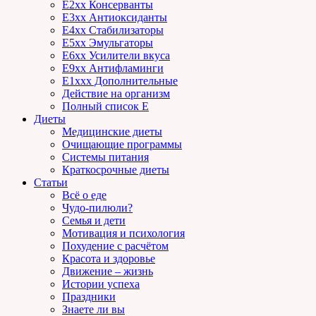
E2xx Консерванты
E3xx Антиоксиданты
E4xx Стабилизаторы
E5xx Эмульгаторы
E6xx Усилители вкуса
E9xx Антифламинги
E1xxx Дополнительные
Действие на организм
Полный список E
Диеты
Медицинские диеты
Очищающие программы
Системы питания
Краткосрочные диеты
Статьи
Всё о еде
Чудо-пилюли?
Семья и дети
Мотивация и психология
Похудение с расчётом
Красота и здоровье
Движение – жизнь
Истории успеха
Праздники
Знаете ли вы