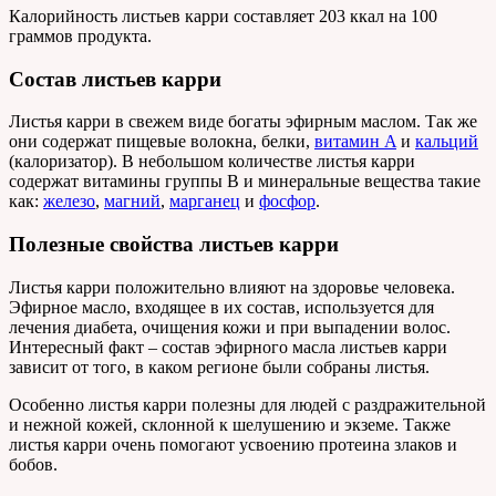
Калорийность листьев карри составляет 203 ккал на 100
граммов продукта.
Состав листьев карри
Листья карри в свежем виде богаты эфирным маслом. Так же
они содержат пищевые волокна, белки,
витамин A
и
кальций
(калоризатор). В небольшом количестве листья карри
содержат витамины группы B и минеральные вещества такие
как:
железо
,
магний
,
марганец
и
фосфор
.
Полезные свойства листьев карри
Листья карри положительно влияют на здоровье человека.
Эфирное масло, входящее в их состав, используется для
лечения диабета, очищения кожи и при выпадении волос.
Интересный факт – состав эфирного масла листьев карри
зависит от того, в каком регионе были собраны листья.
Особенно листья карри полезны для людей с раздражительной
и нежной кожей, склонной к шелушению и экземе. Также
листья карри очень помогают усвоению протеина злаков и
бобов.