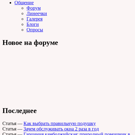
Общение
Форум
Линеечки
Галерея
Блоги
Опросы
Новое на форуме
Последнее
Статья
—
Как выбрать правильную подушку
Статья
—
Зачем обслуживать окна 2 раза в год
Статья
—
Гарциния камбоджийская: природный помощник в