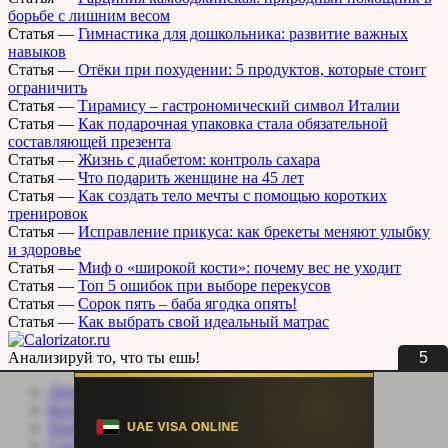
борьбе с лишним весом
Статья
—
Гимнастика для дошкольника: развитие важных
навыков
Статья
—
Отёки при похудении: 5 продуктов, которые стоит
ограничить
Статья
—
Тирамису – гастрономический символ Италии
Статья
—
Как подарочная упаковка стала обязательной
составляющей презента
Статья
—
Жизнь с диабетом: контроль сахара
Статья
—
Что подарить женщине на 45 лет
Статья
—
Как создать тело мечты с помощью коротких
тренировок
Статья
—
Исправление прикуса: как брекеты меняют улыбку
и здоровье
Статья
—
Миф о «широкой кости»: почему вес не уходит
Статья
—
Топ 5 ошибок при выборе перекусов
Статья
—
Сорок пять – баба ягодка опять!
Статья
—
Как выбрать свой идеальный матрас
5
Анализируй то, что ты ешь!
Личный кабинет
Контакты
Помощь сайту
Соцсети