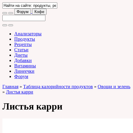
Форум
Кофе
Анализаторы
Продукты
Рецепты
Статьи
Диеты
Добавки
Витамины
Линеечки
Форум
Главная
»
Таблица калорийности продуктов
»
Овощи и зелень
»
Листья карри
Листья карри