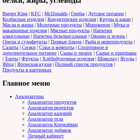
белки, жиры, углеводы
Burger King
|
KFC
|
McDonalds
|
Грибы
|
Детское питание
|
Колбасные изделия
|
Кондитерские изделия
|
Крупы и каши
|
Масла и жиры
|
Молочные продукты
|
Мороженое
|
Мука и
макаронные изделия
|
Мясные продукты
|
Напитки
алкогольные
|
Напитки безалкогольные
|
Овощи и зелень
|
Орехи и сухофрукты
|
Первые блюда
|
Рыба и морепродукты
|
Салаты
|
Снэки
|
Соки и компоты
|
Спортивное и
дополнительное питание
|
Сыры и творог
|
Сырье и приправы
|
Торты
|
Фрукты
|
Хлебобулочные изделия
|
Шоколад
|
Ягоды
|
Яйца
|
Японская кухня
|
Полный список продуктов
|
Продукты в картинках
Главное меню
Анализаторы
Анализатор продуктов
Анализатор рецептов
Анализатор калорий
Анализатор тела
Анализатор Кремлёвки
Анализатор добавок
Личный кабинет