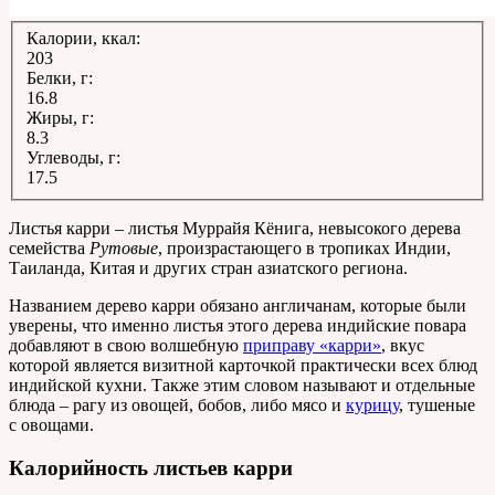
Калории, ккал:
203
Белки, г:
16.8
Жиры, г:
8.3
Углеводы, г:
17.5
Листья карри – листья Муррайя Кёнига, невысокого дерева
семейства
Рутовые
, произрастающего в тропиках Индии,
Таиланда, Китая и других стран азиатского региона.
Названием дерево карри обязано англичанам, которые были
уверены, что именно листья этого дерева индийские повара
добавляют в свою волшебную
приправу «карри»
, вкус
которой является визитной карточкой практически всех блюд
индийской кухни. Также этим словом называют и отдельные
блюда – рагу из овощей, бобов, либо мясо и
курицу
, тушеные
с овощами.
Калорийность листьев карри