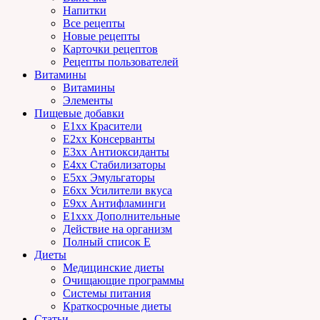
Напитки
Все рецепты
Новые рецепты
Карточки рецептов
Рецепты пользователей
Витамины
Витамины
Элементы
Пищевые добавки
E1xx Красители
E2xx Консерванты
E3xx Антиоксиданты
E4xx Стабилизаторы
E5xx Эмульгаторы
E6xx Усилители вкуса
E9xx Антифламинги
E1xxx Дополнительные
Действие на организм
Полный список E
Диеты
Медицинские диеты
Очищающие программы
Системы питания
Краткосрочные диеты
Статьи