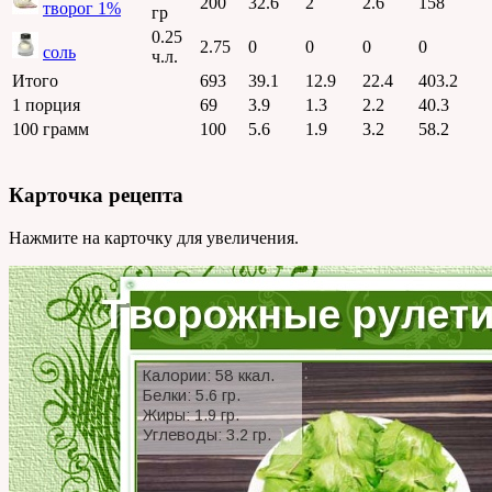
200
32.6
2
2.6
158
творог 1%
гр
0.25
2.75
0
0
0
0
соль
ч.л.
Итого
693
39.1
12.9
22.4
403.2
1 порция
69
3.9
1.3
2.2
40.3
100 грамм
100
5.6
1.9
3.2
58.2
Карточка рецепта
Нажмите на карточку для увеличения.