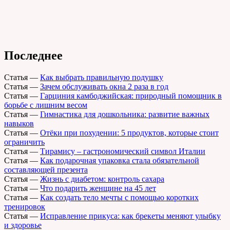
Последнее
Статья
—
Как выбрать правильную подушку
Статья
—
Зачем обслуживать окна 2 раза в год
Статья
—
Гарциния камбоджийская: природный помощник в
борьбе с лишним весом
Статья
—
Гимнастика для дошкольника: развитие важных
навыков
Статья
—
Отёки при похудении: 5 продуктов, которые стоит
ограничить
Статья
—
Тирамису – гастрономический символ Италии
Статья
—
Как подарочная упаковка стала обязательной
составляющей презента
Статья
—
Жизнь с диабетом: контроль сахара
Статья
—
Что подарить женщине на 45 лет
Статья
—
Как создать тело мечты с помощью коротких
тренировок
Статья
—
Исправление прикуса: как брекеты меняют улыбку
и здоровье