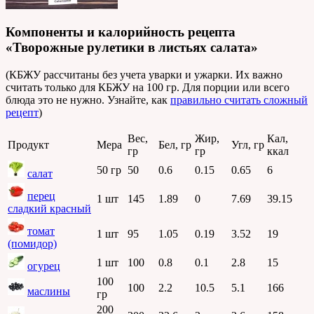
Компоненты и калорийность рецепта
«Творожные рулетики в листьях салата»
(КБЖУ рассчитаны без учета уварки и ужарки. Их важно
считать только для КБЖУ на 100 гр. Для порции или всего
блюда это не нужно. Узнайте, как
правильно считать сложный
рецепт
)
Вес,
Жир,
Кал,
Продукт
Мера
Бел, гр
Угл, гр
гр
гр
ккал
50 гр
50
0.6
0.15
0.65
6
салат
перец
1 шт
145
1.89
0
7.69
39.15
сладкий красный
томат
1 шт
95
1.05
0.19
3.52
19
(помидор)
1 шт
100
0.8
0.1
2.8
15
огурец
100
100
2.2
10.5
5.1
166
маслины
гр
200