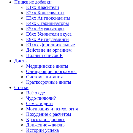
Пищевые добавки
E1xx Красители
E2xx Консерванты
E3xx Антиоксиданты
E4xx Стабилизаторы
E5xx Эмульгаторы
E6xx Усилители вкуса
E9xx Антифламинги
E1xxx Дополнительные
Действие на организм
Полный список E
Диеты
Медицинские диеты
Очищающие программы
Системы питания
Краткосрочные диеты
Статьи
Всё о еде
Чудо-пилюли?
Семья и дети
Мотивация и психология
Похудение с расчётом
Красота и здоровье
Движение – жизнь
Истории успеха