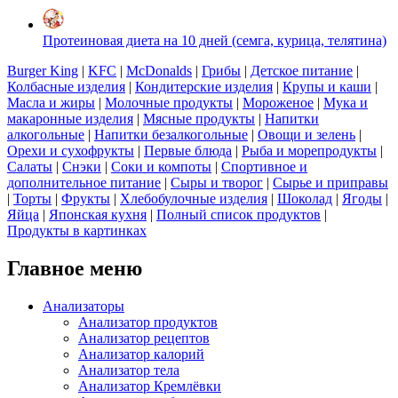
Протеиновая диета на 10 дней (семга, курица, телятина)
Burger King
|
KFC
|
McDonalds
|
Грибы
|
Детское питание
|
Колбасные изделия
|
Кондитерские изделия
|
Крупы и каши
|
Масла и жиры
|
Молочные продукты
|
Мороженое
|
Мука и
макаронные изделия
|
Мясные продукты
|
Напитки
алкогольные
|
Напитки безалкогольные
|
Овощи и зелень
|
Орехи и сухофрукты
|
Первые блюда
|
Рыба и морепродукты
|
Салаты
|
Снэки
|
Соки и компоты
|
Спортивное и
дополнительное питание
|
Сыры и творог
|
Сырье и приправы
|
Торты
|
Фрукты
|
Хлебобулочные изделия
|
Шоколад
|
Ягоды
|
Яйца
|
Японская кухня
|
Полный список продуктов
|
Продукты в картинках
Главное меню
Анализаторы
Анализатор продуктов
Анализатор рецептов
Анализатор калорий
Анализатор тела
Анализатор Кремлёвки