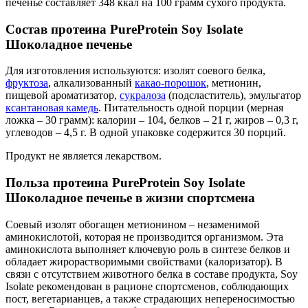
печенье составляет 348 ккал на 100 грамм сухого продукта.
Состав протеина PureProtein Soy Isolate
Шоколадное печенье
Для изготовления используются: изолят соевого белка,
фруктоза
, алкализованный
какао-порошок
, метионин,
пищевой ароматизатор,
сукралоза
(подсластитель), эмульгатор
ксантановая камедь
. Питательность одной порции (мерная
ложка – 30 грамм): калории – 104, белков – 21 г, жиров – 0,3 г,
углеводов – 4,5 г. В одной упаковке содержится 30 порций.
Продукт не является лекарством.
Польза протеина PureProtein Soy Isolate
Шоколадное печенье в жизни спортсмена
Соевый изолят обогащен метионином – незаменимой
аминокислотой, которая не производится организмом. Эта
аминокислота выполняет ключевую роль в синтезе белков и
обладает жирорастворимыми свойствами (калоризатор). В
связи с отсутствием животного белка в составе продукта, Soy
Isolate рекомендован в рационе спортсменов, соблюдающих
пост, вегетарианцев, а также страдающих непереносимостью