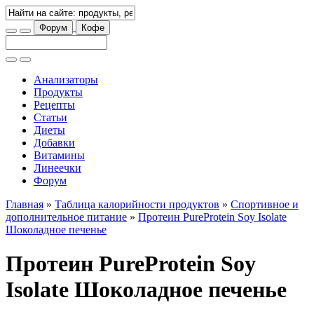
Форум
Кофе
Анализаторы
Продукты
Рецепты
Статьи
Диеты
Добавки
Витамины
Линеечки
Форум
Главная
»
Таблица калорийности продуктов
»
Спортивное и
дополнительное питание
»
Протеин PureProtein Soy Isolate
Шоколадное печенье
Протеин PureProtein Soy
Isolate Шоколадное печенье