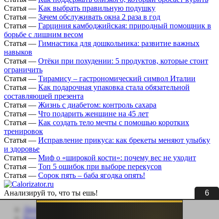
Статья
—
Как выбрать правильную подушку
Статья
—
Зачем обслуживать окна 2 раза в год
Статья
—
Гарциния камбоджийская: природный помощник в
борьбе с лишним весом
Статья
—
Гимнастика для дошкольника: развитие важных
навыков
Статья
—
Отёки при похудении: 5 продуктов, которые стоит
ограничить
Статья
—
Тирамису – гастрономический символ Италии
Статья
—
Как подарочная упаковка стала обязательной
составляющей презента
Статья
—
Жизнь с диабетом: контроль сахара
Статья
—
Что подарить женщине на 45 лет
Статья
—
Как создать тело мечты с помощью коротких
тренировок
Статья
—
Исправление прикуса: как брекеты меняют улыбку
и здоровье
Статья
—
Миф о «широкой кости»: почему вес не уходит
Статья
—
Топ 5 ошибок при выборе перекусов
Статья
—
Сорок пять – баба ягодка опять!
5
Анализируй то, что ты ешь!
Личный кабинет
Контакты