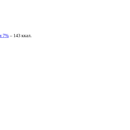
ем 7%
– 143 ккал.