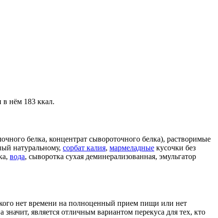
 в нём 183 ккал.
очного белка, концентрат сывороточного белка), растворимые
ный натуральному,
сорбат калия
,
мармеладные
кусочки без
ка,
вода
, сыворотка сухая деминерализованная, эмульгатор
у кого нет времени на полноценный прием пищи или нет
, а значит, является отличным вариантом перекуса для тех, кто