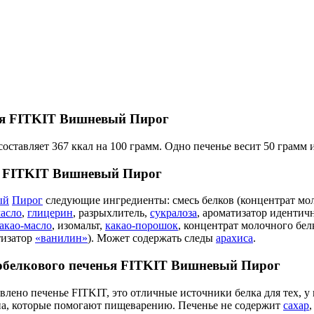
ья FITKIT Вишневый Пирог
тавляет 367 ккал на 100 грамм. Одно печенье весит 50 грамм и
ья FITKIT Вишневый Пирог
ый
Пирог
следующие ингредиенты: смесь белков (концентрат мол
масло
,
глицерин
, разрыхлитель,
сукралоза
, ароматизатор идентич
акао-масло
, изомальт,
какао-порошок
, концентрат молочного бел
тизатор
«ванилин»
). Может содержать следы
арахиса
.
обелкового печенья FITKIT Вишневый Пирог
лено печенье FITKIT, это отличные источники белка для тех, 
кна, которые помогают пищеварению. Печенье не содержит
сахар