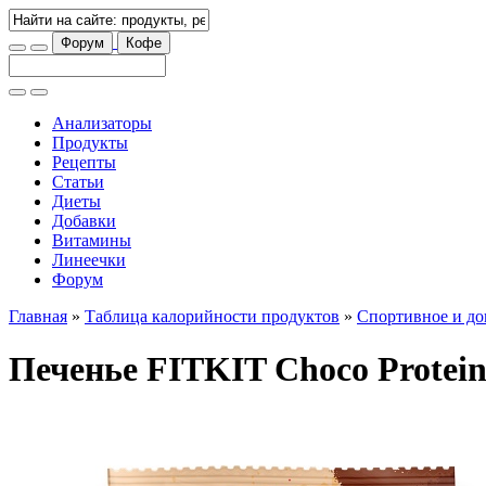
Форум
Кофе
Анализаторы
Продукты
Рецепты
Статьи
Диеты
Добавки
Витамины
Линеечки
Форум
Главная
»
Таблица калорийности продуктов
»
Спортивное и до
Печенье FITKIT Choco Protei