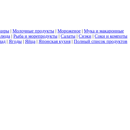
жиры
|
Молочные продукты
|
Мороженое
|
Мука и макаронные
блюда
|
Рыба и морепродукты
|
Салаты
|
Снэки
|
Соки и компоты
лад
|
Ягоды
|
Яйца
|
Японская кухня
|
Полный список продуктов