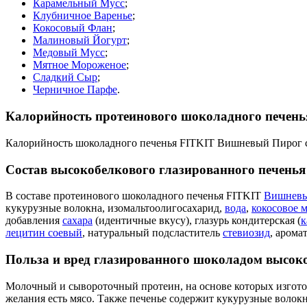
Карамельный Мусс
;
Клубничное Варенье
;
Кокосовый Флан
;
Малиновый Йогурт
;
Медовый Мусс
;
Мятное Мороженое
;
Сладкий Сыр
;
Черничное Парфе
.
Калорийность протеинового шоколадного печен
Калорийность шоколадного печенья FITKIT Вишневый Пирог сос
Состав высокобелкового глазированного печен
В составе протеинового шоколадного печенья FITKIT
Вишнев
кукурузные волокна, изомальтоолигосахарид,
вода
,
кокосовое 
добавления
сахара
(идентичные вкусу), глазурь кондитерская (
к
лецитин соевый
, натуральный подсластитель
стевиозид
, арома
Польза и вред глазированного шоколадом высок
Молочный и сывороточный протеин, на основе которых изготов
желания есть мясо. Также печенье содержит кукурузные воло