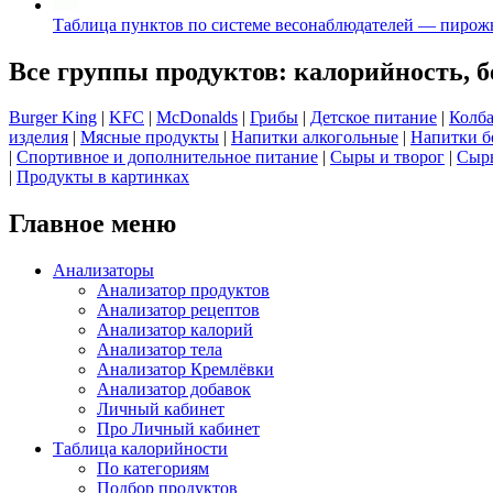
Таблица пунктов по системе весонаблюдателей — пирож
Все группы продуктов: калорийность, б
Burger King
|
KFC
|
McDonalds
|
Грибы
|
Детское питание
|
Колба
изделия
|
Мясные продукты
|
Напитки алкогольные
|
Напитки б
|
Спортивное и дополнительное питание
|
Сыры и творог
|
Сырь
|
Продукты в картинках
Главное меню
Анализаторы
Анализатор продуктов
Анализатор рецептов
Анализатор калорий
Анализатор тела
Анализатор Кремлёвки
Анализатор добавок
Личный кабинет
Про Личный кабинет
Таблица калорийности
По категориям
Подбор продуктов