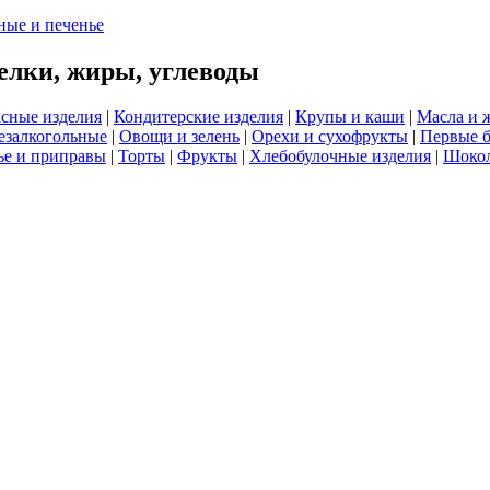
ные и печенье
елки, жиры, углеводы
сные изделия
|
Кондитерские изделия
|
Крупы и каши
|
Масла и 
езалкогольные
|
Овощи и зелень
|
Орехи и сухофрукты
|
Первые 
е и приправы
|
Торты
|
Фрукты
|
Хлебобулочные изделия
|
Шоко