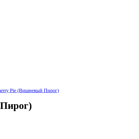
herry Pie (Вишневый Пирог)
 Пирог)