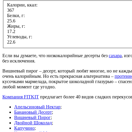
Калории, ккал:
367
Белки, г:
25.6
Жиры, г:
17.2
Углеводы, г:
22.6
Если вы думаете, что низкокалорийные десерты без
сахара
, из
без исключения.
Вишневый пирог – десерт, который любят многие, но не каждый
очень калорийным. Но есть прекрасная альтернатива –
протеин
кусочками мармелада, покрытое шоколадной глазурью – спасени
любой момент где угодно.
Компания FITKIT
предлагает более 40 видов сладких перекусо
Апельсиновый Нектар
;
Банановый Десерт
;
Вишневый Пирог
;
Двойной Шоколад
;
Капучино
;