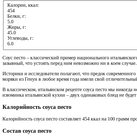
Калории, ккал:
454
Белки, г:
5.0
Жиры, г:
45.0
Углеводы, г:
6.0
Соус песто – классический пример национального итальянского 
зазывный, что устоять перед ним невозможно ни в коем случае.
Историки и исследователи полагают, что предок современного 
моряки из Генуи в любое время года имели свой отличительны
В классическом, итальянском рецепте соуса песто мы никогда 
изюминка итальянской кухни – двух одинаковых блюд не будет 
Калорийность соуса песто
Калорийность соуса песто составляет 454 ккал на 100 грамм пр
Состав соуса песто