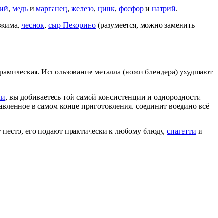
ий
,
медь
и
марганец
,
железо
,
цинк
,
фосфор
и
натрий
.
тжима,
чеснок
,
сыр Пекорино
(разумеется, можно заменить
керамическая. Использование металла (ножи блендера) ухудшают
ли
, вы добиваетесь той самой консистенции и однородности
обавленное в самом конце приготовления, соединит воедино всё
 песто, его подают практически к любому блюду,
спагетти
и