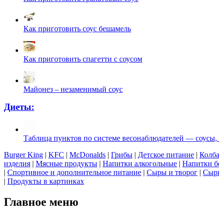
Как приготовить соус бешамель
Как приготовить спагетти с соусом
Майонез – незаменимый соус
Диеты:
Таблица пунктов по системе весонаблюдателей — соусы,
Burger King
|
KFC
|
McDonalds
|
Грибы
|
Детское питание
|
Колба
изделия
|
Мясные продукты
|
Напитки алкогольные
|
Напитки б
|
Спортивное и дополнительное питание
|
Сыры и творог
|
Сырь
|
Продукты в картинках
Главное меню