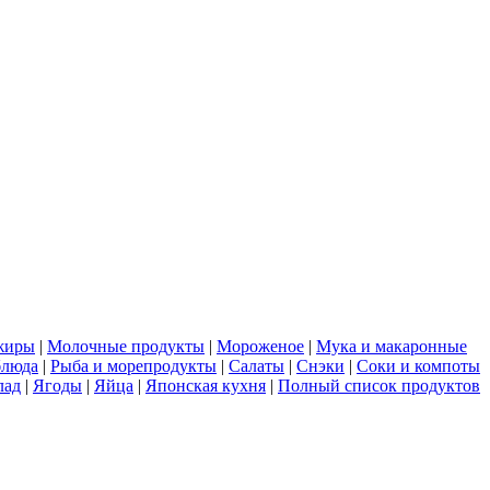
жиры
|
Молочные продукты
|
Мороженое
|
Мука и макаронные
блюда
|
Рыба и морепродукты
|
Салаты
|
Снэки
|
Соки и компоты
лад
|
Ягоды
|
Яйца
|
Японская кухня
|
Полный список продуктов