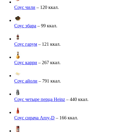
Соус чили
– 120 ккал.
Соус эбара
– 99 ккал.
Соус гарум
– 121 ккал.
Соус карри
– 267 ккал.
Соус айоли
– 791 ккал.
Соус четыре перца Heinz
– 440 ккал.
Соус сирача Aroy-D
– 166 ккал.