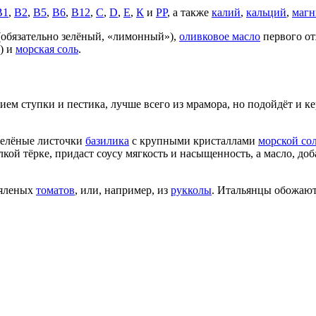
В1
,
В2
,
В5
,
В6
,
В12
,
С
,
D
,
Е
,
К
и
РР
, а также
калий
,
кальций
,
магн
обязательно зелёный, «лимонный»),
оливковое масло
первого о
е) и
морская соль
.
ием ступки и пестика, лучше всего из мрамора, но подойдёт и 
 зелёные листочки
базилика
с крупными кристаллами
морской со
елкой тёрке, придаст соусу мягкость и насыщенность, а масло, д
вяленых
томатов
, или, например, из
рукколы
. Итальянцы обожают