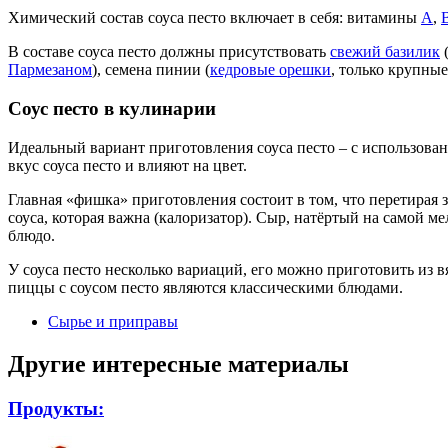
Химический состав соуса песто включает в себя: витамины
А
,
В составе соуса песто должны присутствовать
свежий базилик
(
Пармезаном
), семена пинии (
кедровые орешки
, только крупны
Соус песто в кулинарии
Идеальный вариант приготовления соуса песто – с использован
вкус соуса песто и влияют на цвет.
Главная «фишка» приготовления состоит в том, что перетирая
соуса, которая важна (калоризатор). Сыр, натёртый на самой м
блюдо.
У соуса песто несколько вариаций, его можно приготовить из 
пиццы с соусом песто являются классическими блюдами.
Сырье и приправы
Другие интересные материалы
Продукты: