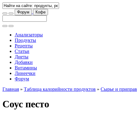
Форум
Кофе
Анализаторы
Продукты
Рецепты
Статьи
Диеты
Добавки
Витамины
Линеечки
Форум
Главная
»
Таблица калорийности продуктов
»
Сырье и припра
Соус песто