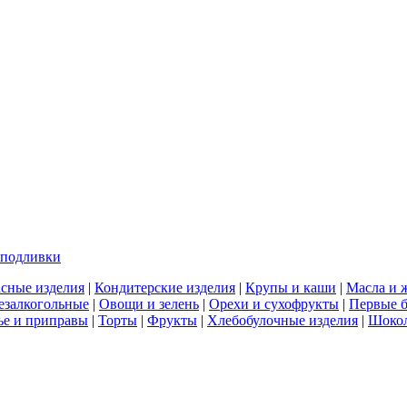
 подливки
сные изделия
|
Кондитерские изделия
|
Крупы и каши
|
Масла и 
езалкогольные
|
Овощи и зелень
|
Орехи и сухофрукты
|
Первые 
е и приправы
|
Торты
|
Фрукты
|
Хлебобулочные изделия
|
Шоко