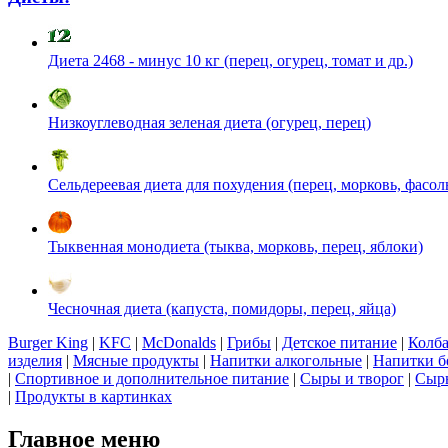
Диета 2468 - минус 10 кг (перец, огурец, томат и др.)
Низкоуглеводная зеленая диета (огурец, перец)
Сельдереевая диета для похудения (перец, морковь, фасол
Тыквенная монодиета (тыква, морковь, перец, яблоки)
Чесночная диета (капуста, помидоры, перец, яйца)
Burger King
|
KFC
|
McDonalds
|
Грибы
|
Детское питание
|
Колба
изделия
|
Мясные продукты
|
Напитки алкогольные
|
Напитки б
|
Спортивное и дополнительное питание
|
Сыры и творог
|
Сырь
|
Продукты в картинках
Главное меню