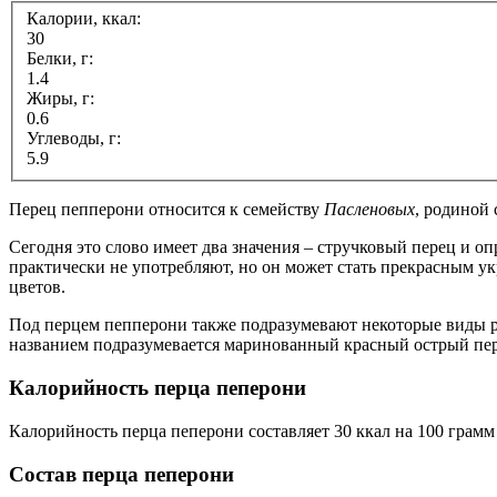
Калории, ккал:
30
Белки, г:
1.4
Жиры, г:
0.6
Углеводы, г:
5.9
Перец пепперони относится к семейству
Пасленовых
, родиной
Сегодня это слово имеет два значения – стручковый перец и оп
практически не употребляют, но он может стать прекрасным у
цветов.
Под перцем пепперони также подразумевают некоторые виды ра
названием подразумевается маринованный красный острый пер
Калорийность перца пеперони
Калорийность перца пеперони составляет 30 ккал на 100 грамм
Состав перца пеперони