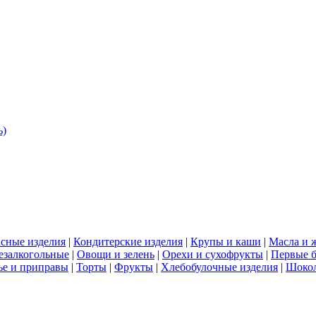
ь)
сные изделия
|
Кондитерские изделия
|
Крупы и каши
|
Масла и 
езалкогольные
|
Овощи и зелень
|
Орехи и сухофрукты
|
Первые 
е и приправы
|
Торты
|
Фрукты
|
Хлебобулочные изделия
|
Шоко