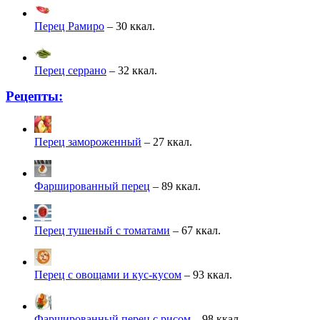
Перец Рамиро
– 30 ккал.
Перец серрано
– 32 ккал.
Рецепты:
Перец замороженный
– 27 ккал.
Фаршированный перец
– 89 ккал.
Перец тушеный с томатами
– 67 ккал.
Перец с овощами и кус-кусом
– 93 ккал.
Фаршированный перец с рисом
– 98 ккал.