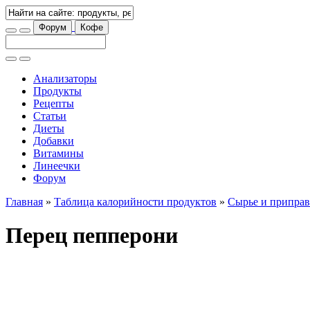
Форум
Кофе
Анализаторы
Продукты
Рецепты
Статьи
Диеты
Добавки
Витамины
Линеечки
Форум
Главная
»
Таблица калорийности продуктов
»
Сырье и припра
Перец пепперони