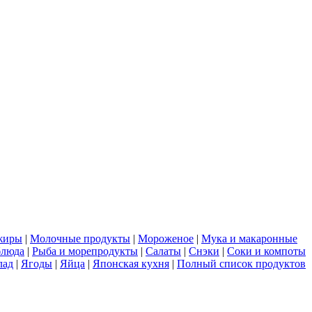
жиры
|
Молочные продукты
|
Мороженое
|
Мука и макаронные
блюда
|
Рыба и морепродукты
|
Салаты
|
Снэки
|
Соки и компоты
лад
|
Ягоды
|
Яйца
|
Японская кухня
|
Полный список продуктов