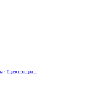
вы
»
Перец пепперони