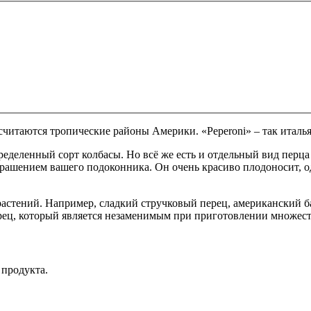
 считаются тропические районы Америки. «Рeperoni» – так италь
ределенный сорт колбасы. Но всё же есть и отдельный вид перца
крашением вашего подоконника. Он очень красиво плодоносит, о
стений. Например, сладкий стручковый перец, американский ба
ец, который является незаменимым при приготовлении множест
 продукта.