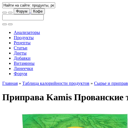
Форум
Кофе
Анализаторы
Продукты
Рецепты
Статьи
Диеты
Добавки
Витамины
Линеечки
Форум
Главная
»
Таблица калорийности продуктов
»
Сырье и припра
Приправа Kamis Прованские 