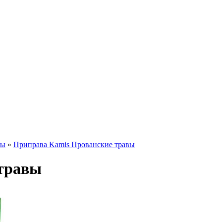
вы
»
Приправа Kamis Прованские травы
травы