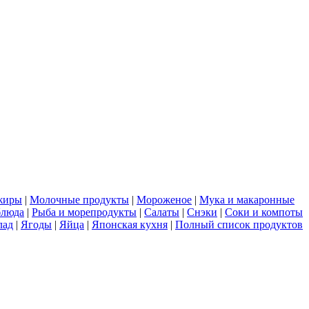
жиры
|
Молочные продукты
|
Мороженое
|
Мука и макаронные
блюда
|
Рыба и морепродукты
|
Салаты
|
Снэки
|
Соки и компоты
лад
|
Ягоды
|
Яйца
|
Японская кухня
|
Полный список продуктов