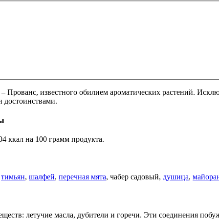
 – Прованс, известного обилием ароматических растений. Исклю
 достоинствами.
ы
4 ккал на 100 грамм продукта.
,
тимьян
,
шалфей
,
перечная мята
, чабер садовый,
душица
,
майора
ществ: летучие масла, дубители и горечи. Эти соединения побу