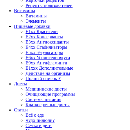
Карточки рецептов
Рецепты пользователей
Витамины
Витамины
Элементы
Пищевые добавки
E1xx Красители
E2xx Консерванты
E3xx Антиоксиданты
E4xx Стабилизаторы
E5xx Эмульгаторы
E6xx Усилители вкуса
E9xx Антифламинги
E1xxx Дополнительные
Действие на организм
Полный список E
Диеты
Медицинские диеты
Очищающие программы
Системы питания
Краткосрочные диеты
Статьи
Всё о еде
Чудо-пилюли?
Семья и дети