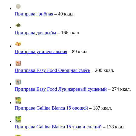
Приправа грибная
– 40 ккал.
Приправа для рыбы
– 166 ккал.
Приправа универсальная
– 89 ккал.
Приправа Easy Food Овощная смесь
– 200 ккал.
Приправа Easy Food Лук жареный сушеный
– 274 ккал.
Приправа Gallina Blanca 15 овощей
– 187 ккал.
Приправа Gallina Blanca 15 трав и специй
– 178 ккал.