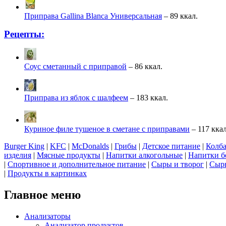
Приправа Gallina Blanca Универсальная
– 89 ккал.
Рецепты:
Соус сметанный с приправой
– 86 ккал.
Приправа из яблок с шалфеем
– 183 ккал.
Куриное филе тушеное в сметане с приправами
– 117 ккал
Burger King
|
KFC
|
McDonalds
|
Грибы
|
Детское питание
|
Колба
изделия
|
Мясные продукты
|
Напитки алкогольные
|
Напитки б
|
Спортивное и дополнительное питание
|
Сыры и творог
|
Сырь
|
Продукты в картинках
Главное меню
Анализаторы
Анализатор продуктов