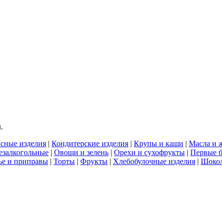
.
сные изделия
|
Кондитерские изделия
|
Крупы и каши
|
Масла и 
езалкогольные
|
Овощи и зелень
|
Орехи и сухофрукты
|
Первые 
е и приправы
|
Торты
|
Фрукты
|
Хлебобулочные изделия
|
Шоко