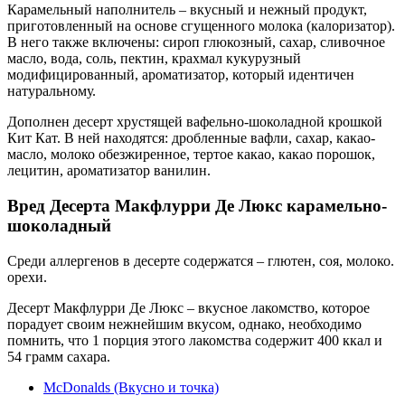
Карамельный наполнитель – вкусный и нежный продукт,
приготовленный на основе сгущенного молока (калоризатор).
В него также включены: сироп глюкозный, сахар, сливочное
масло, вода, соль, пектин, крахмал кукурузный
модифицированный, ароматизатор, который идентичен
натуральному.
Дополнен десерт хрустящей вафельно-шоколадной крошкой
Кит Кат. В ней находятся: дробленные вафли, сахар, какао-
масло, молоко обезжиренное, тертое какао, какао порошок,
лецитин, ароматизатор ванилин.
Вред Десерта Макфлурри Де Люкс карамельно-
шоколадный
Среди аллергенов в десерте содержатся – глютен, соя, молоко.
орехи.
Десерт Макфлурри Де Люкс – вкусное лакомство, которое
порадует своим нежнейшим вкусом, однако, необходимо
помнить, что 1 порция этого лакомства содержит 400 ккал и
54 грамм сахара.
McDonalds (Вкусно и точка)