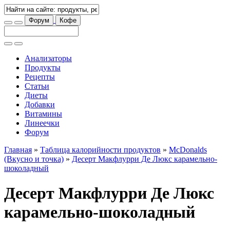
Форум
Кофе
Анализаторы
Продукты
Рецепты
Статьи
Диеты
Добавки
Витамины
Линеечки
Форум
Главная
»
Таблица калорийности продуктов
»
McDonalds
(Вкусно и точка)
»
Десерт Макфлурри Де Люкс карамельно-
шоколадный
Десерт Макфлурри Де Люкс
карамельно-шоколадный