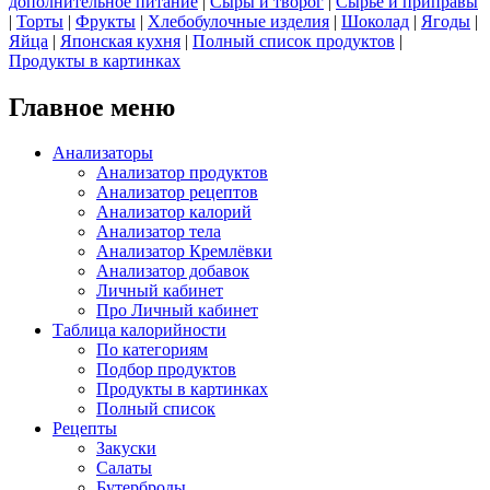
дополнительное питание
|
Сыры и творог
|
Сырье и приправы
|
Торты
|
Фрукты
|
Хлебобулочные изделия
|
Шоколад
|
Ягоды
|
Яйца
|
Японская кухня
|
Полный список продуктов
|
Продукты в картинках
Главное меню
Анализаторы
Анализатор продуктов
Анализатор рецептов
Анализатор калорий
Анализатор тела
Анализатор Кремлёвки
Анализатор добавок
Личный кабинет
Про Личный кабинет
Таблица калорийности
По категориям
Подбор продуктов
Продукты в картинках
Полный список
Рецепты
Закуски
Салаты
Бутерброды