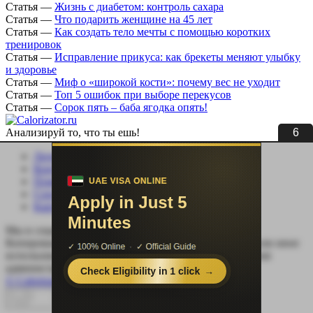
Статья
—
Жизнь с диабетом: контроль сахара
Статья
—
Что подарить женщине на 45 лет
Статья
—
Как создать тело мечты с помощью коротких
тренировок
Статья
—
Исправление прикуса: как брекеты меняют улыбку
и здоровье
Статья
—
Миф о «широкой кости»: почему вес не уходит
Статья
—
Топ 5 ошибок при выборе перекусов
Статья
—
Сорок пять – баба ягодка опять!
5
Анализируй то, что ты ешь!
Личный кабинет
Контакты
Помощь сайту
Соцсети
Карта сайта
Мы в социальных сетях:
Копирование, перепечатка (целиком или частично) или иное
использование материала без письменного разрешения
администрации сайта Calorizator.ru не допускается.
© Calorizator.ru 2008-2026