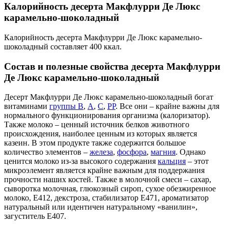
Калорийность десерта Макфлурри Де Люкс
карамельно-шоколадный
Калорийность десерта Макфлурри Де Люкс карамельно-
шоколадный составляет 400 ккал.
Состав и полезные свойства десерта Макфлурри
Де Люкс карамельно-шоколадный
Десерт Макфлурри Де Люкс карамельно-шоколадный богат
витаминами
группы В
,
А
,
С
,
РР
. Все они – крайне важны для
нормального функционирования организма (калоризатор).
Также молоко – ценный источник белков животного
происхождения, наиболее ценным из которых является
казеин. В этом продукте также содержится большое
количество элементов –
железа
,
фосфора
,
магния
. Однако
ценится молоко из-за высокого содержания
кальция
– этот
микроэлемент является крайне важным для поддержания
прочности наших костей. Также в молочной смеси – сахар,
сыворотка молочная, глюкозный сироп, сухое обезжиренное
молоко, Е412, декстроза, стабилизатор Е471, ароматизатор
натуральный или идентичен натуральному «ванилин»,
загуститель Е407.