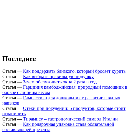
Последнее
Статья
—
Как поддержать близкого, который бросает курить
Статья
—
Как выбрать правильную подушку
Статья
—
Зачем обслуживать окна 2 раза в год
Статья
—
Гарциния камбоджийская: природный помощник в
борьбе с лишним весом
Статья
—
Гимнастика для дошкольника: развитие важных
навыков
Статья
—
Отёки при похудении: 5 продуктов, которые стоит
ограничить
Статья
—
Тирамису – гастрономический символ Италии
Статья
—
Как подарочная упаковка стала обязательной
составляющей презента