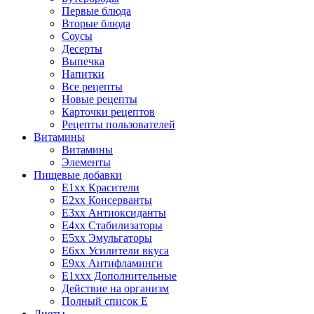
Первые блюда
Вторые блюда
Соусы
Десерты
Выпечка
Напитки
Все рецепты
Новые рецепты
Карточки рецептов
Рецепты пользователей
Витамины
Витамины
Элементы
Пищевые добавки
E1xx Красители
E2xx Консерванты
E3xx Антиоксиданты
E4xx Стабилизаторы
E5xx Эмульгаторы
E6xx Усилители вкуса
E9xx Антифламинги
E1xxx Дополнительные
Действие на организм
Полный список E
Диеты