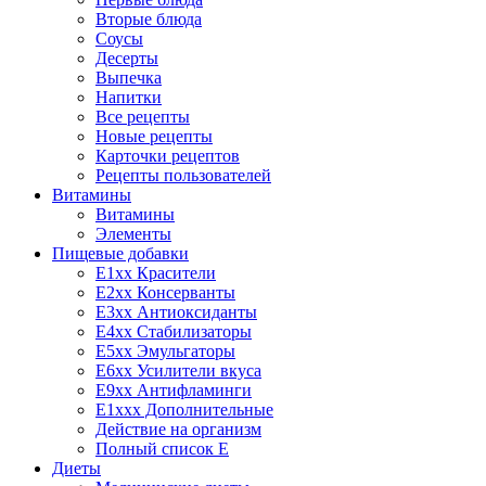
Вторые блюда
Соусы
Десерты
Выпечка
Напитки
Все рецепты
Новые рецепты
Карточки рецептов
Рецепты пользователей
Витамины
Витамины
Элементы
Пищевые добавки
E1xx Красители
E2xx Консерванты
E3xx Антиоксиданты
E4xx Стабилизаторы
E5xx Эмульгаторы
E6xx Усилители вкуса
E9xx Антифламинги
E1xxx Дополнительные
Действие на организм
Полный список E
Диеты