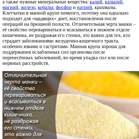
а также нужные минеральные вещества:
калий
,
кальций
,
магний
,
железо
,
кобальт
,
фосфор
и
натрий
, крахмалы.
Клетчатки в манной крупе немного, поэтому она идеально
подходит для «щадящих» диет, восстановления после
операций на брюшной полости. Отличительная черта манки –
её свойство перевариваться и всасываться в нижнем отделе
кишечника, не раздражая его стенки, это важно для тех, кто
страдает заболеваниями желудочно-кишечного тракта,
особенно язвами и гастритами. Манная крупа хороша для
поддержания ослабленных сил организма после
перенесённых заболеваний, во время упадка сил или после
нервных расстройств.