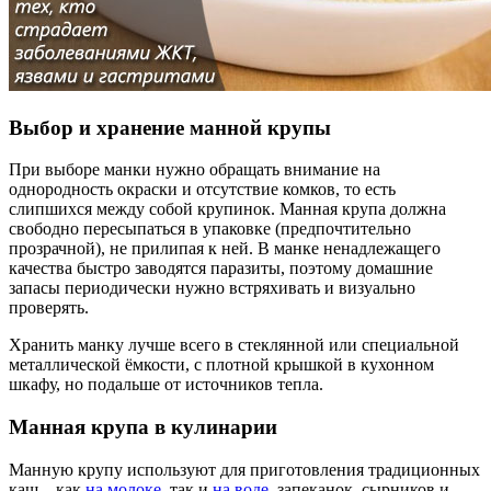
Выбор и хранение манной крупы
При выборе манки нужно обращать внимание на
однородность окраски и отсутствие комков, то есть
слипшихся между собой крупинок. Манная крупа должна
свободно пересыпаться в упаковке (предпочтительно
прозрачной), не прилипая к ней. В манке ненадлежащего
качества быстро заводятся паразиты, поэтому домашние
запасы периодически нужно встряхивать и визуально
проверять.
Хранить манку лучше всего в стеклянной или специальной
металлической ёмкости, с плотной крышкой в кухонном
шкафу, но подальше от источников тепла.
Манная крупа в кулинарии
Манную крупу используют для приготовления традиционных
каш – как
на молоке
, так и
на воде
, запеканок, сырников и