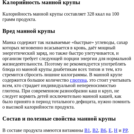
Калорийность манной крупы
Калорийность манной крупы составляет 328 ккал на 100
грамм продукта.
Вред манной крупы
Манка содержит так называемые «быстрые» углеводы, сахар
которых мгновенно всасывается в кровь, даёт мощный
энергетический заряд, но также быстро улетучивается, и
организм требует следующей порции энергии для нормальной
жизнедеятельности. Поэтому не рекомендуется употреблять
блюда из манной крупы диабетикам всех типов и тем, кто
стремится сбросить лишние килограммы. В манной крупе
содержится большое количество
глютена
, это стоит учитывать
всем, кто страдает индивидуальной непереносимостью
глютена. При современном разнообразии каш и круп, не
следует кормить детей исключительно манной кашей, как
было принято в период тотального дефицита, нужно помнить
о высокой калорийности продукта.
Состав и полезные свойства манной крупы
В составе продукта имеются витамины
В1
,
В2
,
В6
,
Е
,
Н
и
РР
,