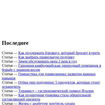
Последнее
Статья
—
Как поддержать близкого, который бросает курить
Статья
—
Как выбрать правильную подушку
Статья
—
Зачем обслуживать окна 2 раза в год
Статья
—
Гарциния камбоджийская: природный помощник в
борьбе с лишним весом
Статья
—
Гимнастика для дошкольника: развитие важных
навыков
Статья
—
Отёки при похудении: 5 продуктов, которые стоит
ограничить
Статья
—
Тирамису – гастрономический символ Италии
Статья
—
Как подарочная упаковка стала обязательной
составляющей презента
Статья
—
Жизнь с диабетом: контроль сахара