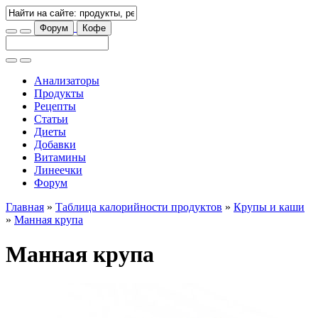
Форум
Кофе
Анализаторы
Продукты
Рецепты
Статьи
Диеты
Добавки
Витамины
Линеечки
Форум
Главная
»
Таблица калорийности продуктов
»
Крупы и каши
»
Манная крупа
Манная крупа