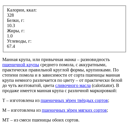
Калории, ккал:
328
Белки, г:
10.3
Жиры, г:
1.0
Углеводы, г:
67.4
Манная крупа, или привычная
манка
– разновидность
пшеничной крупы
среднего помола, с аккуратными,
практически правильной круглой формы, крупинками. По
степени помола и в зависимости от сорта пшеницы манная
крупа немного различается по цвету – от практически белой
до чуть желтоватой, цвета
сливочного масла
(calorizator). В
продаже имеется манная крупа с различной маркировкой:
Т – изготовлена из
пшеничных зёрен твёрдых сортов
;
М – изготовлена из
пшеничных зёрен мягких сортов
;
МТ – из смеси пшеницы обоих сортов.