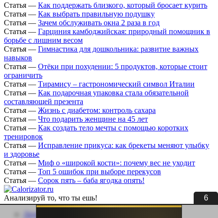
Статья
—
Как поддержать близкого, который бросает курить
Статья
—
Как выбрать правильную подушку
Статья
—
Зачем обслуживать окна 2 раза в год
Статья
—
Гарциния камбоджийская: природный помощник в
борьбе с лишним весом
Статья
—
Гимнастика для дошкольника: развитие важных
навыков
Статья
—
Отёки при похудении: 5 продуктов, которые стоит
ограничить
Статья
—
Тирамису – гастрономический символ Италии
Статья
—
Как подарочная упаковка стала обязательной
составляющей презента
Статья
—
Жизнь с диабетом: контроль сахара
Статья
—
Что подарить женщине на 45 лет
Статья
—
Как создать тело мечты с помощью коротких
тренировок
Статья
—
Исправление прикуса: как брекеты меняют улыбку
и здоровье
Статья
—
Миф о «широкой кости»: почему вес не уходит
Статья
—
Топ 5 ошибок при выборе перекусов
Статья
—
Сорок пять – баба ягодка опять!
6
Анализируй то, что ты ешь!
Личный кабинет