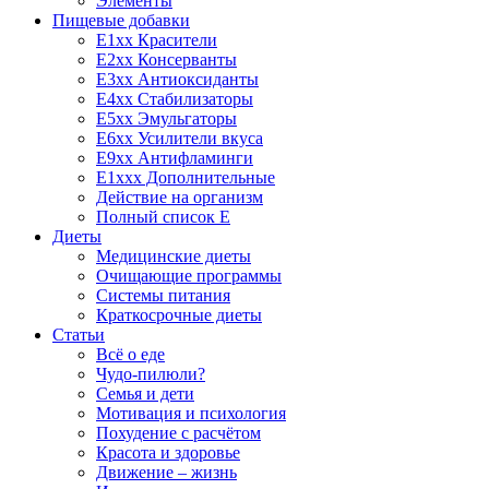
Элементы
Пищевые добавки
E1xx Красители
E2xx Консерванты
E3xx Антиоксиданты
E4xx Стабилизаторы
E5xx Эмульгаторы
E6xx Усилители вкуса
E9xx Антифламинги
E1xxx Дополнительные
Действие на организм
Полный список E
Диеты
Медицинские диеты
Очищающие программы
Системы питания
Краткосрочные диеты
Статьи
Всё о еде
Чудо-пилюли?
Семья и дети
Мотивация и психология
Похудение с расчётом
Красота и здоровье
Движение – жизнь