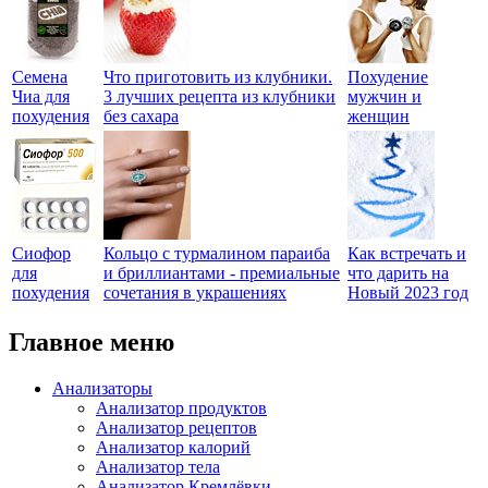
Семена
Что приготовить из клубники.
Похудение
Чиа для
3 лучших рецепта из клубники
мужчин и
похудения
без сахара
женщин
Сиофор
Кольцо с турмалином параиба
Как встречать и
для
и бриллиантами - премиальные
что дарить на
похудения
сочетания в украшениях
Новый 2023 год
Главное меню
Анализаторы
Анализатор продуктов
Анализатор рецептов
Анализатор калорий
Анализатор тела
Анализатор Кремлёвки