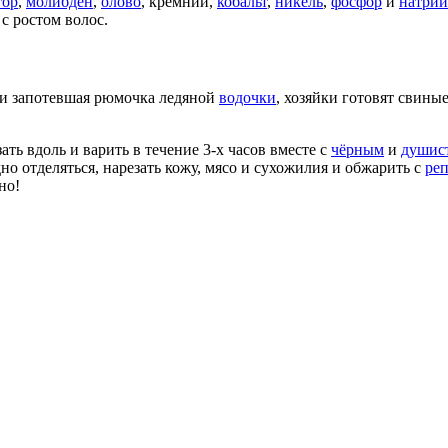
тор
,
молибден
,
олово
, кремний,
кобальт
,
никель
,
фосфор
и
натрий
 ростом волос.
и запотевшая рюмочка ледяной
водочки
, хозяйки готовят свиные
ть вдоль и варить в течение 3-х часов вместе с
чёрным
и
душис
дно отделяться, нарезать кожу, мясо и сухожилия и обжарить с
ре
но!