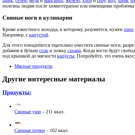
цинк
,
селен
,
медь
и
марганец
,
железо
,
хлор
и
серу
,
йод
,
хром
,
ф
полезны людям после химиотерапии или имеющими проблемы с
Свиные ноги в кулинарии
Кроме известного холодца, к которому, разумеется, нужен
хрен
Например, с
капустой
.
Для этого понадобится тщательно очистить свиные ноги, разреза
добавив в бульон
соль
и ложку
сахара
. Когда кости будут свобо
под крышкой до мягкости
капусты
. Попробуйте, это очень вкус
Мясные продукты
Другие интересные материалы
Продукты:
Свиные уши
– 211 ккал.
Свиные почки
– 102 ккал.