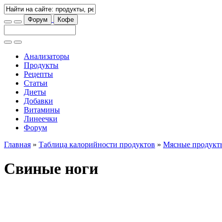
Форум
Кофе
Анализаторы
Продукты
Рецепты
Статьи
Диеты
Добавки
Витамины
Линеечки
Форум
Главная
»
Таблица калорийности продуктов
»
Мясные продукт
Свиные ноги