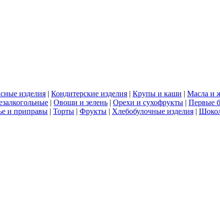
сные изделия
|
Кондитерские изделия
|
Крупы и каши
|
Масла и 
езалкогольные
|
Овощи и зелень
|
Орехи и сухофрукты
|
Первые 
е и приправы
|
Торты
|
Фрукты
|
Хлебобулочные изделия
|
Шоко