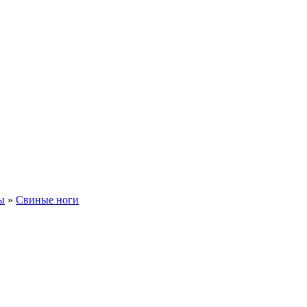
ы
»
Свиные ноги