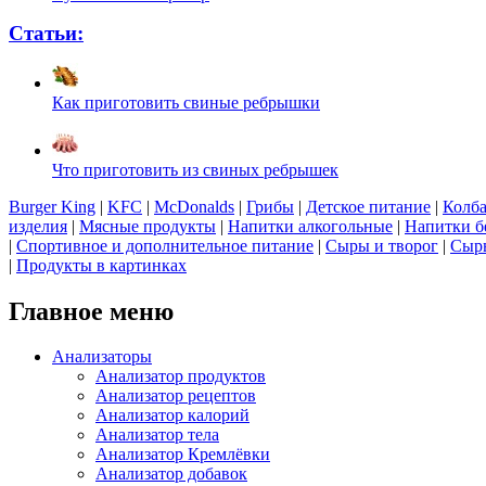
Статьи:
Как приготовить свиные ребрышки
Что приготовить из свиных ребрышек
Burger King
|
KFC
|
McDonalds
|
Грибы
|
Детское питание
|
Колба
изделия
|
Мясные продукты
|
Напитки алкогольные
|
Напитки б
|
Спортивное и дополнительное питание
|
Сыры и творог
|
Сырь
|
Продукты в картинках
Главное меню
Анализаторы
Анализатор продуктов
Анализатор рецептов
Анализатор калорий
Анализатор тела
Анализатор Кремлёвки
Анализатор добавок