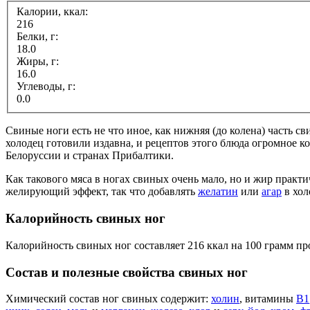
Калории, ккал:
216
Белки, г:
18.0
Жиры, г:
16.0
Углеводы, г:
0.0
Свиные ноги есть не что иное, как нижняя (до колена) часть с
холодец готовили издавна, и рецептов этого блюда огромное к
Белоруссии и странах Прибалтики.
Как такового мяса в ногах свиных очень мало, но и жир практ
желирующий эффект, так что добавлять
желатин
или
агар
в хол
Калорийность свиных ног
Калорийность свиных ног составляет 216 ккал на 100 грамм пр
Состав и полезные свойства свиных ног
Химический состав ног свиных содержит:
холин
, витамины
В1