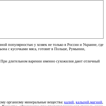
нной популярностью у хозяек не только в России и Украине, где
ьона с кусочками мяса, готовят в Польше, Румынии,
ти. При длительном варении именно сухожилия дают отличный
кому организму минеральные вещества:
калий
,
кальций
,
магний
,