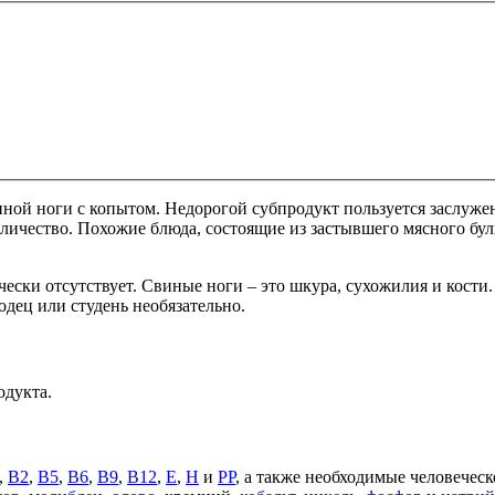
виной ноги с копытом. Недорогой субпродукт пользуется заслуже
оличество. Похожие блюда, состоящие из застывшего мясного бул
ически отсутствует. Свиные ноги – это шкура, сухожилия и кос
одец или студень необязательно.
одукта.
,
В2
,
В5
,
В6
,
В9
,
В12
,
Е
,
Н
и
РР
, а также необходимые человечес