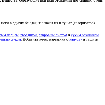
. Вещества, образующие при приготовлении ног свиных, очень
 ноги в других блюдах, запекают их и тушат (калоризатор).
тым перцем
,
гвоздикой
,
лавровым листом
и
сухим базиликом
,
пчатым луком
. Добавить мелко нарезанную
капусту
и тушить