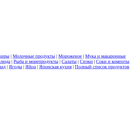
жиры
|
Молочные продукты
|
Мороженое
|
Мука и макаронные
блюда
|
Рыба и морепродукты
|
Салаты
|
Снэки
|
Соки и компоты
лад
|
Ягоды
|
Яйца
|
Японская кухня
|
Полный список продуктов