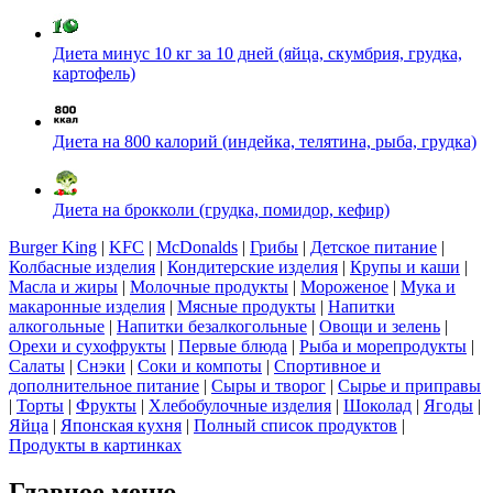
Диета минус 10 кг за 10 дней (яйца, скумбрия, грудка,
картофель)
Диета на 800 калорий (индейка, телятина, рыба, грудка)
Диета на брокколи (грудка, помидор, кефир)
Burger King
|
KFC
|
McDonalds
|
Грибы
|
Детское питание
|
Колбасные изделия
|
Кондитерские изделия
|
Крупы и каши
|
Масла и жиры
|
Молочные продукты
|
Мороженое
|
Мука и
макаронные изделия
|
Мясные продукты
|
Напитки
алкогольные
|
Напитки безалкогольные
|
Овощи и зелень
|
Орехи и сухофрукты
|
Первые блюда
|
Рыба и морепродукты
|
Салаты
|
Снэки
|
Соки и компоты
|
Спортивное и
дополнительное питание
|
Сыры и творог
|
Сырье и приправы
|
Торты
|
Фрукты
|
Хлебобулочные изделия
|
Шоколад
|
Ягоды
|
Яйца
|
Японская кухня
|
Полный список продуктов
|
Продукты в картинках
Главное меню