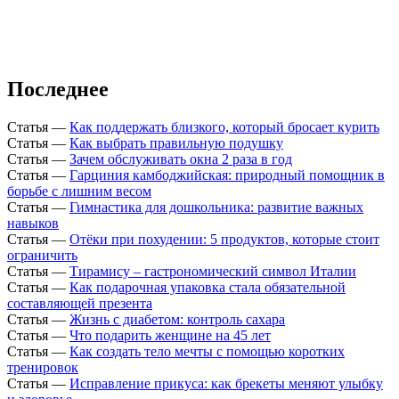
Последнее
Статья
—
Как поддержать близкого, который бросает курить
Статья
—
Как выбрать правильную подушку
Статья
—
Зачем обслуживать окна 2 раза в год
Статья
—
Гарциния камбоджийская: природный помощник в
борьбе с лишним весом
Статья
—
Гимнастика для дошкольника: развитие важных
навыков
Статья
—
Отёки при похудении: 5 продуктов, которые стоит
ограничить
Статья
—
Тирамису – гастрономический символ Италии
Статья
—
Как подарочная упаковка стала обязательной
составляющей презента
Статья
—
Жизнь с диабетом: контроль сахара
Статья
—
Что подарить женщине на 45 лет
Статья
—
Как создать тело мечты с помощью коротких
тренировок
Статья
—
Исправление прикуса: как брекеты меняют улыбку