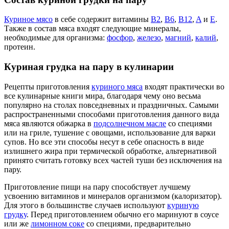
Куриное мясо
в себе содержит витамины
В2
,
B6
,
B12
,
A
и
E
.
Также в состав мяса входят следующие минералы,
необходимые для организма:
фосфор
,
железо
,
магний
,
калий
,
протеин.
Куриная грудка на пару в кулинарии
Рецепты приготовления
куриного мяса
входят практически во
все кулинарные книги мира, благодаря чему оно весьма
популярно на столах повседневных и праздничных. Самыми
распространенными способами приготовления данного вида
мяса являются обжарка в
подсолнечном масле
со специями
или на гриле, тушение с овощами, использование для варки
супов. Но все эти способы несут в себе опасность в виде
излишнего жира при термической обработке, альтернативой
принято считать готовку всех частей туши без исключения на
пару.
Приготовление пищи на пару способствует лучшему
усвоению витаминов и минералов организмом (калоризатор).
Для этого в большинстве случаев используют
куриную
грудку
. Перед приготовлением обычно его маринуют в соусе
или же
лимонном соке
со специями, предварительно