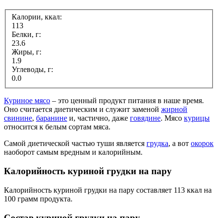
Калории, ккал:
113
Белки, г:
23.6
Жиры, г:
1.9
Углеводы, г:
0.0
Куриное мясо
– это ценный продукт питания в наше время.
Оно считается диетическим и служит заменой
жирной
свинине
,
баранине
и, частично, даже
говядине
. Мясо
курицы
относится к белым сортам мяса.
Самой диетической частью туши является
грудка
, а вот
окорок
наоборот самым вредным и калорийным.
Калорийность куриной грудки на пару
Калорийность куриной грудки на пару составляет 113 ккал на
100 грамм продукта.
Состав куриной грудки на пару