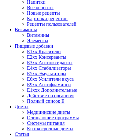
Напитки
Все рецепты
Новые рецепты
Карточки рецептов
Рецепты пользователей
Витамины
Витамины
Элементы
Пищевые добавки
E1xx Красители
E2xx Консерванты
E3xx Антиоксиданты
E4xx Стабилизаторы
E5xx Эмульгаторы
E6xx Усилители вкуса
E9xx Антифламинги
E1xxx Дополнительные
Действие на организм
Полный список E
Диеты
Медицинские диеты
Очищающие программы
Системы питания
Краткосрочные диеты
Статьи