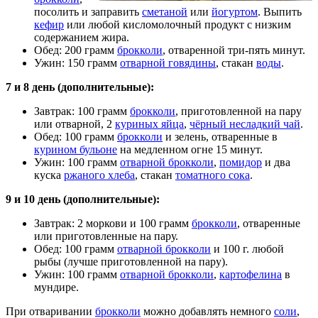
посолить и заправить
сметаной
или
йогуртом
. Выпить
кефир
или любой кисломолочный продукт с низким
содержанием жира.
Обед: 200 грамм
брокколи
, отваренной три-пять минут.
Ужин: 150 грамм
отварной говядины
, стакан
воды
.
7 и 8 день (дополнительные):
Завтрак: 100 грамм
брокколи
, приготовленной на пару
или отварной, 2
куриных яйца
,
чёрный несладкий чай
.
Обед: 100 грамм
брокколи
и зелень, отваренные в
курином бульоне
на медленном огне 15 минут.
Ужин: 100 грамм
отварной брокколи
,
помидор
и два
куска
ржаного хлеба
, стакан
томатного сока
.
9 и 10 день (дополнительные):
Завтрак: 2 моркови и 100 грамм
брокколи
, отваренные
или приготовленные на пару.
Обед: 100 грамм
отварной брокколи
и 100 г. любой
рыбы (лучше приготовленной на пару).
Ужин: 100 грамм
отварной брокколи
,
картофелина
в
мундире.
При отваривании
брокколи
можно добавлять немного
соли
,