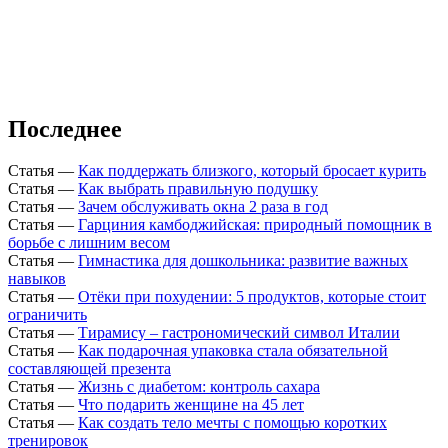
Последнее
Статья
—
Как поддержать близкого, который бросает курить
Статья
—
Как выбрать правильную подушку
Статья
—
Зачем обслуживать окна 2 раза в год
Статья
—
Гарциния камбоджийская: природный помощник в
борьбе с лишним весом
Статья
—
Гимнастика для дошкольника: развитие важных
навыков
Статья
—
Отёки при похудении: 5 продуктов, которые стоит
ограничить
Статья
—
Тирамису – гастрономический символ Италии
Статья
—
Как подарочная упаковка стала обязательной
составляющей презента
Статья
—
Жизнь с диабетом: контроль сахара
Статья
—
Что подарить женщине на 45 лет
Статья
—
Как создать тело мечты с помощью коротких
тренировок