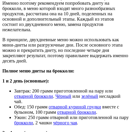
Именно поэтому рекомендуем попробовать диету на
брокколи, в меню которой входят много разнообразных
продуктов, рассчитана она на 10 дней, поделенных на
основной и дополнительный этапы. Каждый из этапов
состоит из двухдневного меню, замена продуктов
нежелательна.
В принципе, двухдневные меню можно использовать как
мини-диеты или разгрузочные дни. После основного этапа
можно и прекратить диету, но последние четыре дня
закрепляют результат, поэтому правильнее выдержать именно
десять дней.
Полное меню диеты на брокколи:
1 и 2 день (основные):
Завтрак: 200 грамм приготовленной на пару или
отварной брокколи
.
Чёрный
или
зелёный
несладкий
чай.
Обед: 150 грамм
отварной куриной грудки
вместе с
бульоном, 100 грамм
отварной брокколи
.
Ужин: 250 грамм отварной или приготовленной на пару
брокколи
, 2 чашки
чёрного чая
.