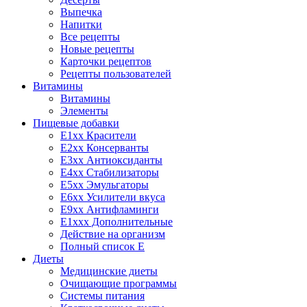
Выпечка
Напитки
Все рецепты
Новые рецепты
Карточки рецептов
Рецепты пользователей
Витамины
Витамины
Элементы
Пищевые добавки
E1xx Красители
E2xx Консерванты
E3xx Антиоксиданты
E4xx Стабилизаторы
E5xx Эмульгаторы
E6xx Усилители вкуса
E9xx Антифламинги
E1xxx Дополнительные
Действие на организм
Полный список E
Диеты
Медицинские диеты
Очищающие программы
Системы питания