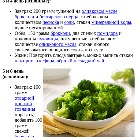
3 и 4 день (основные):
Завтрак: 200 грамм тушеной на
оливковом масле
брокколи
и
болгарского перца
, с небольшим
количеством
чеснока
и
соли
, стакан
минеральной воды
,
лучше негазированной.
Обед: 150 грамм
брокколи
, два спелых
помидора
и
половины
луковицы
, потушенные в небольшом
количестве
оливкового масла
, стакан любого
свежевыжатого овощного сока – по вкусу.
Ужин: Повторить блюда завтрака, можно выпить стакан
нежирного кефира
,
чёрный несладкий чай
.
5 и 6 день
(основные):
Завтрак: 100
грамм
отварной
постной
говядины
порезать,
добавить 100
грамм
свежей
брокколи
,