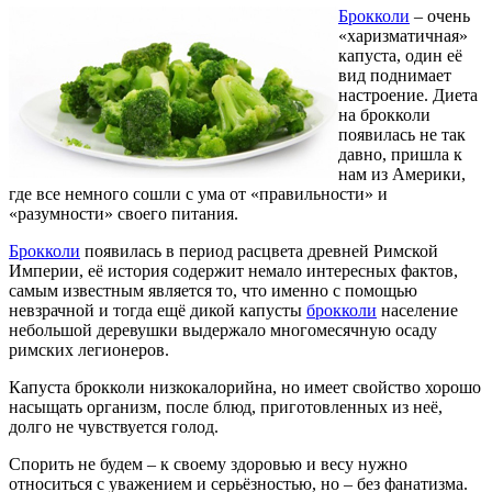
Брокколи
– очень
«харизматичная»
капуста, один её
вид поднимает
настроение. Диета
на брокколи
появилась не так
давно, пришла к
нам из Америки,
где все немного сошли с ума от «правильности» и
«разумности» своего питания.
Брокколи
появилась в период расцвета древней Римской
Империи, её история содержит немало интересных фактов,
самым известным является то, что именно с помощью
невзрачной и тогда ещё дикой капусты
брокколи
население
небольшой деревушки выдержало многомесячную осаду
римских легионеров.
Капуста брокколи низкокалорийна, но имеет свойство хорошо
насыщать организм, после блюд, приготовленных из неё,
долго не чувствуется голод.
Спорить не будем – к своему здоровью и весу нужно
относиться с уважением и серьёзностью, но – без фанатизма.